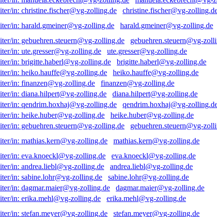
christine.fischer@vg-zolling.d
harald.gmeiner@vg-zolling.de
gebuehren.steuern@vg-zolli
ute.gresser@vg-zolling.de
brigitte.haberl@vg-zolling.de
heiko.hauffe@vg-zolling.de
finanzen@vg-zolling.de
diana.hilpert@vg-zolling.de
qendrim.hoxhaj@vg-zolling.d
heike.huber@vg-zolling.de
gebuehren.steuern@vg-zolli
mathias.kern@vg-zolling.de
eva.knoeckl@vg-zolling.de
andrea.liebl@vg-zolling.de
sabine.lohr@vg-zolling.de
dagmar.maier@vg-zolling.de
erika.mehl@vg-zolling.de
stefan.meyer@vg-zolling.de