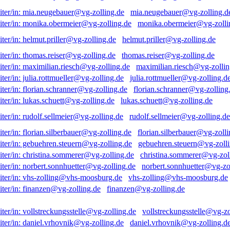
mia.neugebauer@vg-zolling.d
monika.obermeier@vg-zolli
helmut.priller@vg-zolling.de
thomas.reiser@vg-zolling.de
maximilian.riesch@vg-zollin
julia.rottmueller@vg-zolling.d
florian.schranner@vg-zolling
lukas.schuett@vg-zolling.de
rudolf.sellmeier@vg-zolling.de
florian.silberbauer@vg-zolli
gebuehren.steuern@vg-zolli
christina.sommerer@vg-zol
norbert.sonnhuetter@vg-zo
vhs-zolling@vhs-moosburg.de
finanzen@vg-zolling.de
vollstreckungsstelle@vg-zo
daniel.vrhovnik@vg-zolling.d