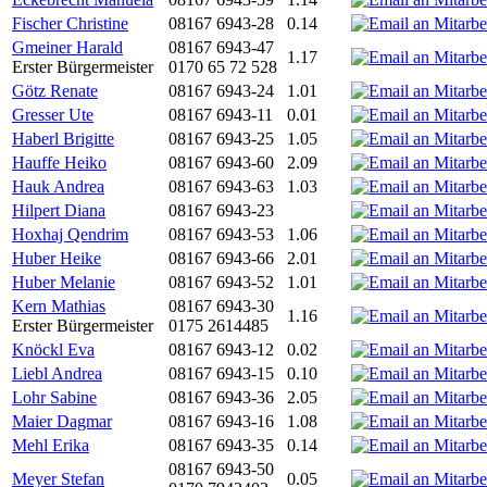
Fischer Christine
08167 6943-28
0.14
Gmeiner Harald
08167 6943-47
1.17
Erster Bürgermeister
0170 65 72 528
Götz Renate
08167 6943-24
1.01
Gresser Ute
08167 6943-11
0.01
Haberl Brigitte
08167 6943-25
1.05
Hauffe Heiko
08167 6943-60
2.09
Hauk Andrea
08167 6943-63
1.03
Hilpert Diana
08167 6943-23
Hoxhaj Qendrim
08167 6943-53
1.06
Huber Heike
08167 6943-66
2.01
Huber Melanie
08167 6943-52
1.01
Kern Mathias
08167 6943-30
1.16
Erster Bürgermeister
0175 2614485
Knöckl Eva
08167 6943-12
0.02
Liebl Andrea
08167 6943-15
0.10
Lohr Sabine
08167 6943-36
2.05
Maier Dagmar
08167 6943-16
1.08
Mehl Erika
08167 6943-35
0.14
08167 6943-50
Meyer Stefan
0.05