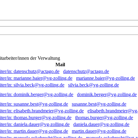
itarbeiter/innen der Verwaltung
Mail
datenschutz@actago.de
marianne.baier@vg-zolling.de
silvia.beck@vg-zolling.de
dominik.berger@vg-zolling.de
susanne.best@vg-zolling.de
elisabeth.brandmeier@vg-
thomas.burger@vg-zolling.de
daniela.dauer@vg-zolling.de
martin.dauer@vg-zolling.de
manuela.eckebrecht@vg-zo