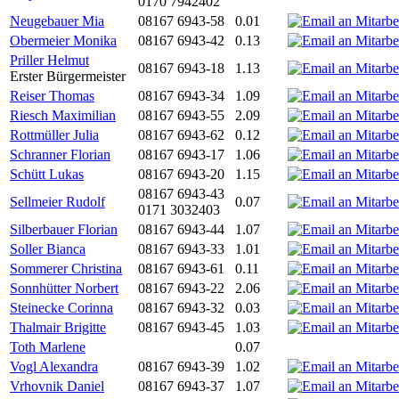
0170 7942402
Neugebauer Mia
08167 6943-58
0.01
Obermeier Monika
08167 6943-42
0.13
Priller Helmut
08167 6943-18
1.13
Erster Bürgermeister
Reiser Thomas
08167 6943-34
1.09
Riesch Maximilian
08167 6943-55
2.09
Rottmüller Julia
08167 6943-62
0.12
Schranner Florian
08167 6943-17
1.06
Schütt Lukas
08167 6943-20
1.15
08167 6943-43
Sellmeier Rudolf
0.07
0171 3032403
Silberbauer Florian
08167 6943-44
1.07
Soller Bianca
08167 6943-33
1.01
Sommerer Christina
08167 6943-61
0.11
Sonnhütter Norbert
08167 6943-22
2.06
Steinecke Corinna
08167 6943-32
0.03
Thalmair Brigitte
08167 6943-45
1.03
Toth Marlene
0.07
Vogl Alexandra
08167 6943-39
1.02
Vrhovnik Daniel
08167 6943-37
1.07