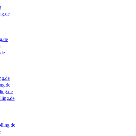
e
ng.de
g.de
e
.de
ng.de
ng.de
ling.de
lling.de
lling.de
e