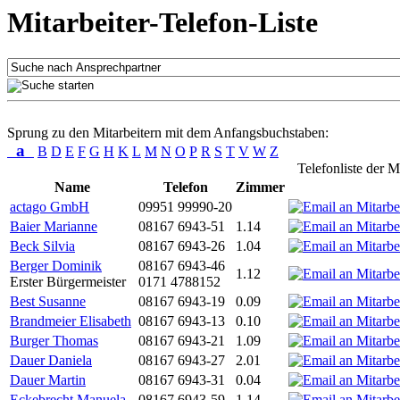
Mitarbeiter-Telefon-Liste
Sprung zu den Mitarbeitern mit dem Anfangsbuchstaben:
a
B
D
E
F
G
H
K
L
M
N
O
P
R
S
T
V
W
Z
Telefonliste der M
Name
Telefon
Zimmer
actago GmbH
09951 99990-20
Baier Marianne
08167 6943-51
1.14
Beck Silvia
08167 6943-26
1.04
Berger Dominik
08167 6943-46
1.12
Erster Bürgermeister
0171 4788152
Best Susanne
08167 6943-19
0.09
Brandmeier Elisabeth
08167 6943-13
0.10
Burger Thomas
08167 6943-21
1.09
Dauer Daniela
08167 6943-27
2.01
Dauer Martin
08167 6943-31
0.04
Eckebrecht Manuela
08167 6943-59
1.14