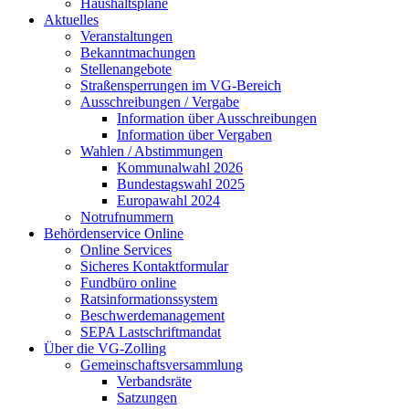
Haushaltspläne
Aktuelles
Veranstaltungen
Bekanntmachungen
Stellenangebote
Straßensperrungen im VG-Bereich
Ausschreibungen / Vergabe
Information über Ausschreibungen
Information über Vergaben
Wahlen / Abstimmungen
Kommunalwahl 2026
Bundestagswahl 2025
Europawahl 2024
Notrufnummern
Behördenservice Online
Online Services
Sicheres Kontaktformular
Fundbüro online
Ratsinformationssystem
Beschwerdemanagement
SEPA Lastschriftmandat
Über die VG-Zolling
Gemeinschaftsversammlung
Verbandsräte
Satzungen