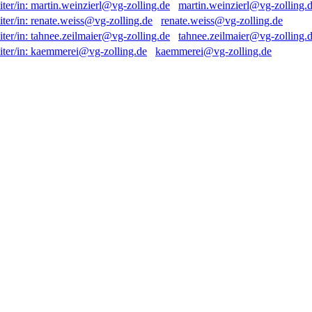
martin.weinzierl@vg-zolling.
renate.weiss@vg-zolling.de
tahnee.zeilmaier@vg-zolling.
kaemmerei@vg-zolling.de