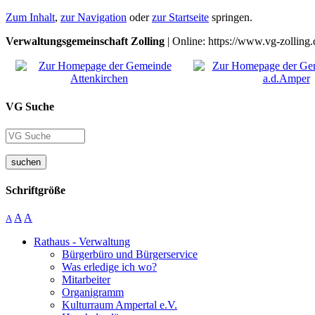
Zum Inhalt
,
zur Navigation
oder
zur Startseite
springen.
Verwaltungsgemeinschaft Zolling
| Online: https://www.vg-zolling.
VG Suche
suchen
Schriftgröße
A
A
A
Rathaus - Verwaltung
Bürgerbüro und Bürgerservice
Was erledige ich wo?
Mitarbeiter
Organigramm
Kulturraum Ampertal e.V.