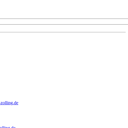
zolling.de
lling.de