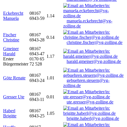
Eckebrecht
08167
1.14
Manuela
6943-59
manuela.eckebrecht@vg-
zolling.de
Fischer
08167
0.14
Christine
6943-28
christine.fischer@vg-zolling.de
Gmeiner
08167
Harald
6943-47
1.17
Erster
0170 65
harald.gmeiner@vg-zolling.de
Bürgermeister
72 528
08167
Götz Renate
1.01
6943-24
gebuehren.steuern@vg-
zolling.de
08167
Gresser Ute
0.01
6943-11
ute.gresser@vg-zolling.de
Haberl
08167
1.05
Brigitte
6943-25
brigitte.haberl@vg-zolling.de