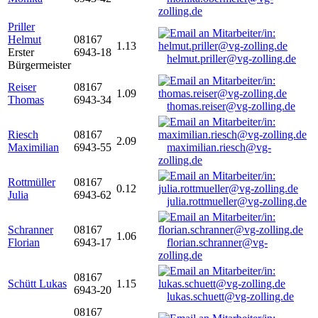
zolling.de
Priller
Helmut
08167
1.13
Erster
6943-18
helmut.priller@vg-zolling.de
Bürgermeister
Reiser
08167
1.09
Thomas
6943-34
thomas.reiser@vg-zolling.de
Riesch
08167
2.09
Maximilian
6943-55
maximilian.riesch@vg-
zolling.de
Rottmüller
08167
0.12
Julia
6943-62
julia.rottmueller@vg-zolling.de
Schranner
08167
1.06
Florian
6943-17
florian.schranner@vg-
zolling.de
08167
Schütt Lukas
1.15
6943-20
lukas.schuett@vg-zolling.de
08167