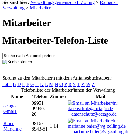
Sie sind hier:
Verwaltungsgemeinschaft Zolling
>
Rathaus -
Verwaltung
>
Mitarbeiter
Mitarbeiter
Mitarbeiter-Telefon-Liste
Sprung zu den Mitarbeitern mit dem Anfangsbuchstaben:
a
B
D
E
F
G
H
K
L
M
N
O
P
R
S
T
V
W
Z
Telefonliste der Mitarbeiter/innen der Verwaltung
Name
Telefon
Zimmer
Mail
09951
actago
99990-
GmbH
20
datenschutz@actago.de
Baier
08167
1.14
Marianne
6943-51
marianne.baier@vg-zolling.de