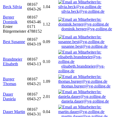
08167
Beck Silvia
1.04
6943-26
silvia.beck@vg-zolling.de
Berger
08167
Dominik
6943-46
1.12
Erster
0171
dominik.berger@vg-zolling.de
Bürgermeister
4788152
08167
Best Susanne
0.09
6943-19
susanne.best@vg-zolling.de
Brandmeier
08167
0.10
Elisabeth
6943-13
elisabeth.brandmeier@vg-
zolling.de
Burger
08167
1.09
Thomas
6943-21
thomas.burger@vg-zolling.de
Dauer
08167
2.01
Daniela
6943-27
daniela.dauer@vg-zolling.de
08167
Dauer Martin
0.04
6943-31
martin.dauer@vg-zolling.de