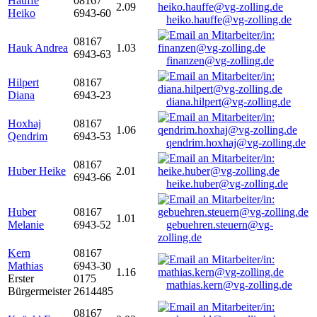
Hauffe
08167
2.09
Heiko
6943-60
heiko.hauffe@vg-zolling.de
08167
Hauk Andrea
1.03
6943-63
finanzen@vg-zolling.de
Hilpert
08167
Diana
6943-23
diana.hilpert@vg-zolling.de
Hoxhaj
08167
1.06
Qendrim
6943-53
qendrim.hoxhaj@vg-zolling.de
08167
Huber Heike
2.01
6943-66
heike.huber@vg-zolling.de
Huber
08167
1.01
Melanie
6943-52
gebuehren.steuern@vg-
zolling.de
Kern
08167
Mathias
6943-30
1.16
Erster
0175
mathias.kern@vg-zolling.de
Bürgermeister
2614485
08167