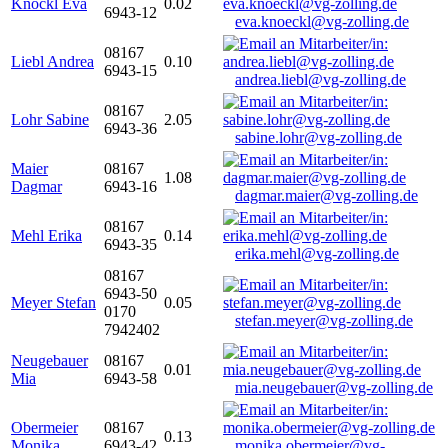
Knöckl Eva
0.02
6943-12
eva.knoeckl@vg-zolling.de
08167
Liebl Andrea
0.10
6943-15
andrea.liebl@vg-zolling.de
08167
Lohr Sabine
2.05
6943-36
sabine.lohr@vg-zolling.de
Maier
08167
1.08
Dagmar
6943-16
dagmar.maier@vg-zolling.de
08167
Mehl Erika
0.14
6943-35
erika.mehl@vg-zolling.de
08167
6943-50
Meyer Stefan
0.05
0170
stefan.meyer@vg-zolling.de
7942402
Neugebauer
08167
0.01
Mia
6943-58
mia.neugebauer@vg-zolling.de
Obermeier
08167
0.13
Monika
6943-42
monika.obermeier@vg-