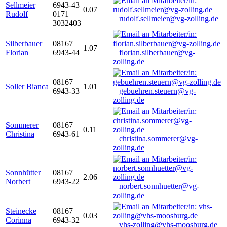
Sellmeier
6943-43
0.07
Rudolf
0171
rudolf.sellmeier@vg-zolling.de
3032403
Silberbauer
08167
1.07
Florian
6943-44
florian.silberbauer@vg-
zolling.de
08167
Soller Bianca
1.01
6943-33
gebuehren.steuern@vg-
zolling.de
Sommerer
08167
0.11
Christina
6943-61
christina.sommerer@vg-
zolling.de
Sonnhütter
08167
2.06
Norbert
6943-22
norbert.sonnhuetter@vg-
zolling.de
Steinecke
08167
0.03
Corinna
6943-32
vhs-zolling@vhs-moosburg.de