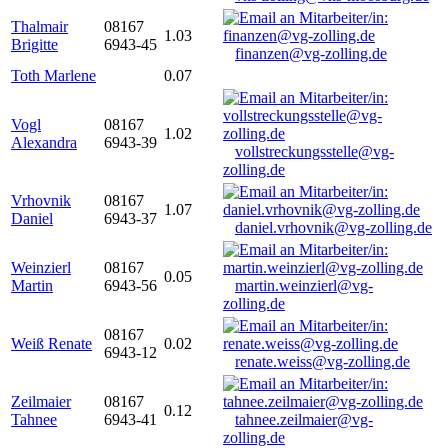
Thalmair
08167
1.03
Brigitte
6943-45
finanzen@vg-zolling.de
Toth Marlene
0.07
Vogl
08167
1.02
Alexandra
6943-39
vollstreckungsstelle@vg-
zolling.de
Vrhovnik
08167
1.07
Daniel
6943-37
daniel.vrhovnik@vg-zolling.de
Weinzierl
08167
0.05
Martin
6943-56
martin.weinzierl@vg-
zolling.de
08167
Weiß Renate
0.02
6943-12
renate.weiss@vg-zolling.de
Zeilmaier
08167
0.12
Tahnee
6943-41
tahnee.zeilmaier@vg-
zolling.de