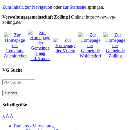
Zum Inhalt
,
zur Navigation
oder
zur Startseite
springen.
Verwaltungsgemeinschaft Zolling
| Online: https://www.vg-
zolling.de/
VG Suche
suchen
Schriftgröße
A
A
A
Rathaus - Verwaltung