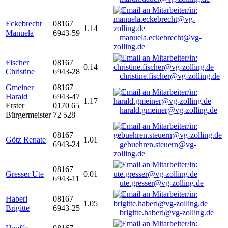
Eckebrecht
08167
1.14
Manuela
6943-59
manuela.eckebrecht@vg-
zolling.de
Fischer
08167
0.14
Christine
6943-28
christine.fischer@vg-zolling.de
Gmeiner
08167
Harald
6943-47
1.17
Erster
0170 65
harald.gmeiner@vg-zolling.de
Bürgermeister
72 528
08167
Götz Renate
1.01
6943-24
gebuehren.steuern@vg-
zolling.de
08167
Gresser Ute
0.01
6943-11
ute.gresser@vg-zolling.de
Haberl
08167
1.05
Brigitte
6943-25
brigitte.haberl@vg-zolling.de