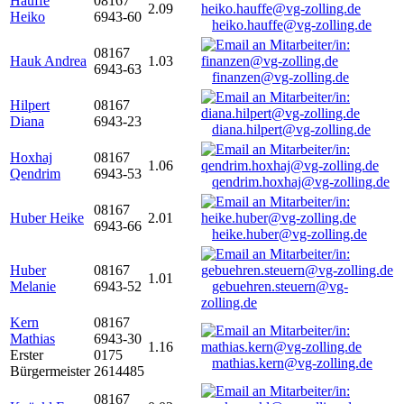
Hauffe
08167
2.09
Heiko
6943-60
heiko.hauffe@vg-zolling.de
08167
Hauk Andrea
1.03
6943-63
finanzen@vg-zolling.de
Hilpert
08167
Diana
6943-23
diana.hilpert@vg-zolling.de
Hoxhaj
08167
1.06
Qendrim
6943-53
qendrim.hoxhaj@vg-zolling.de
08167
Huber Heike
2.01
6943-66
heike.huber@vg-zolling.de
Huber
08167
1.01
Melanie
6943-52
gebuehren.steuern@vg-
zolling.de
Kern
08167
Mathias
6943-30
1.16
Erster
0175
mathias.kern@vg-zolling.de
Bürgermeister
2614485
08167