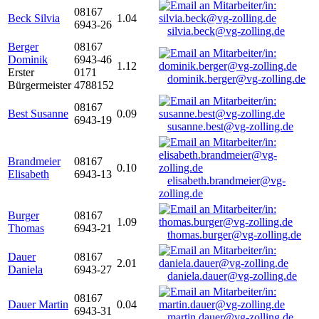
08167
Beck Silvia
1.04
6943-26
silvia.beck@vg-zolling.de
Berger
08167
Dominik
6943-46
1.12
Erster
0171
dominik.berger@vg-zolling.de
Bürgermeister
4788152
08167
Best Susanne
0.09
6943-19
susanne.best@vg-zolling.de
Brandmeier
08167
0.10
Elisabeth
6943-13
elisabeth.brandmeier@vg-
zolling.de
Burger
08167
1.09
Thomas
6943-21
thomas.burger@vg-zolling.de
Dauer
08167
2.01
Daniela
6943-27
daniela.dauer@vg-zolling.de
08167
Dauer Martin
0.04
6943-31
martin.dauer@vg-zolling.de