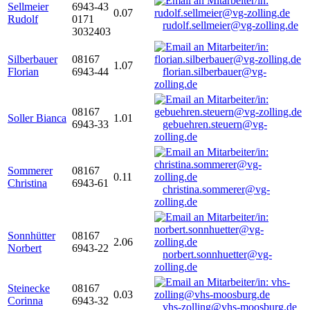
Sellmeier
6943-43
0.07
Rudolf
0171
rudolf.sellmeier@vg-zolling.de
3032403
Silberbauer
08167
1.07
Florian
6943-44
florian.silberbauer@vg-
zolling.de
08167
Soller Bianca
1.01
6943-33
gebuehren.steuern@vg-
zolling.de
Sommerer
08167
0.11
Christina
6943-61
christina.sommerer@vg-
zolling.de
Sonnhütter
08167
2.06
Norbert
6943-22
norbert.sonnhuetter@vg-
zolling.de
Steinecke
08167
0.03
Corinna
6943-32
vhs-zolling@vhs-moosburg.de