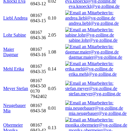
Knöckl Eva
0.02
6943-12
eva.knoeckl@vg-zolling.de
08167
Liebl Andrea
0.10
6943-15
andrea.liebl@vg-zolling.de
08167
Lohr Sabine
2.05
6943-36
sabine.lohr@vg-zolling.de
Maier
08167
1.08
Dagmar
6943-16
dagmar.maier@vg-zolling.de
08167
Mehl Erika
0.14
6943-35
erika.mehl@vg-zolling.de
08167
6943-50
Meyer Stefan
0.05
0170
stefan.meyer@vg-zolling.de
7942402
Neugebauer
08167
0.01
Mia
6943-58
mia.neugebauer@vg-zolling.de
Obermeier
08167
0.13
Monika
6943-42
monika.obermeier@vg-