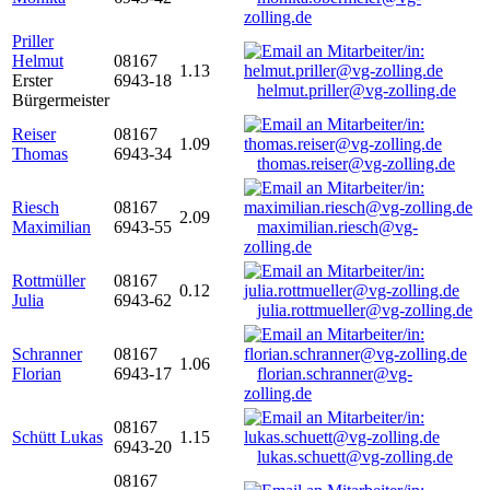
zolling.de
Priller
Helmut
08167
1.13
Erster
6943-18
helmut.priller@vg-zolling.de
Bürgermeister
Reiser
08167
1.09
Thomas
6943-34
thomas.reiser@vg-zolling.de
Riesch
08167
2.09
Maximilian
6943-55
maximilian.riesch@vg-
zolling.de
Rottmüller
08167
0.12
Julia
6943-62
julia.rottmueller@vg-zolling.de
Schranner
08167
1.06
Florian
6943-17
florian.schranner@vg-
zolling.de
08167
Schütt Lukas
1.15
6943-20
lukas.schuett@vg-zolling.de
08167