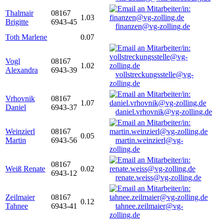
Thalmair
08167
1.03
Brigitte
6943-45
finanzen@vg-zolling.de
Toth Marlene
0.07
Vogl
08167
1.02
Alexandra
6943-39
vollstreckungsstelle@vg-
zolling.de
Vrhovnik
08167
1.07
Daniel
6943-37
daniel.vrhovnik@vg-zolling.de
Weinzierl
08167
0.05
Martin
6943-56
martin.weinzierl@vg-
zolling.de
08167
Weiß Renate
0.02
6943-12
renate.weiss@vg-zolling.de
Zeilmaier
08167
0.12
Tahnee
6943-41
tahnee.zeilmaier@vg-
zolling.de