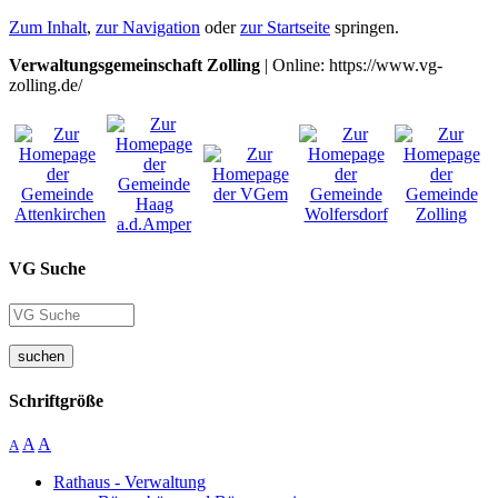
Zum Inhalt
,
zur Navigation
oder
zur Startseite
springen.
Verwaltungsgemeinschaft Zolling
| Online: https://www.vg-
zolling.de/
VG Suche
suchen
Schriftgröße
A
A
A
Rathaus - Verwaltung