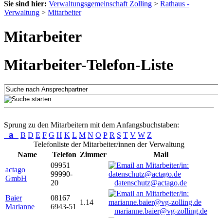
Sie sind hier:
Verwaltungsgemeinschaft Zolling
>
Rathaus -
Verwaltung
>
Mitarbeiter
Mitarbeiter
Mitarbeiter-Telefon-Liste
Sprung zu den Mitarbeitern mit dem Anfangsbuchstaben:
a
B
D
E
F
G
H
K
L
M
N
O
P
R
S
T
V
W
Z
Telefonliste der Mitarbeiter/innen der Verwaltung
Name
Telefon
Zimmer
Mail
09951
actago
99990-
GmbH
20
datenschutz@actago.de
Baier
08167
1.14
Marianne
6943-51
marianne.baier@vg-zolling.de