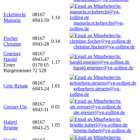
Eckebrecht
08167
1.14
Manuela
6943-59
manuela.eckebrecht@vg-
zolling.de
Fischer
08167
0.14
Christine
6943-28
christine.fischer@vg-zolling.de
Gmeiner
08167
Harald
6943-47
1.17
Erster
0170 65
harald.gmeiner@vg-zolling.de
Bürgermeister
72 528
08167
Götz Renate
1.01
6943-24
gebuehren.steuern@vg-
zolling.de
08167
Gresser Ute
0.01
6943-11
ute.gresser@vg-zolling.de
Haberl
08167
1.05
Brigitte
6943-25
brigitte.haberl@vg-zolling.de