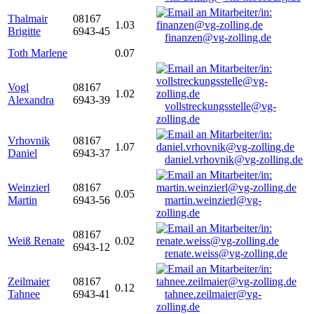
Thalmair
08167
1.03
Brigitte
6943-45
finanzen@vg-zolling.de
Toth Marlene
0.07
Vogl
08167
1.02
Alexandra
6943-39
vollstreckungsstelle@vg-
zolling.de
Vrhovnik
08167
1.07
Daniel
6943-37
daniel.vrhovnik@vg-zolling.de
Weinzierl
08167
0.05
Martin
6943-56
martin.weinzierl@vg-
zolling.de
08167
Weiß Renate
0.02
6943-12
renate.weiss@vg-zolling.de
Zeilmaier
08167
0.12
Tahnee
6943-41
tahnee.zeilmaier@vg-
zolling.de