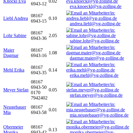
Knöckl Eva
0.02
6943-12
eva.knoeckl@vg-zolling.de
08167
Liebl Andrea
0.10
6943-15
andrea.liebl@vg-zolling.de
08167
Lohr Sabine
2.05
6943-36
sabine.lohr@vg-zolling.de
Maier
08167
1.08
Dagmar
6943-16
dagmar.maier@vg-zolling.de
08167
Mehl Erika
0.14
6943-35
erika.mehl@vg-zolling.de
08167
6943-50
Meyer Stefan
0.05
0170
stefan.meyer@vg-zolling.de
7942402
Neugebauer
08167
0.01
Mia
6943-58
mia.neugebauer@vg-zolling.de
Obermeier
08167
0.13
Monika
6943-42
monika.obermeier@vg-