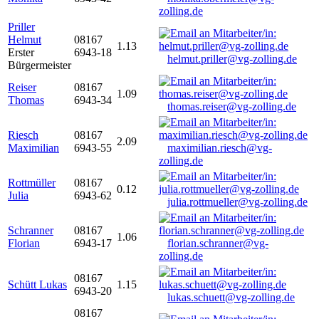
zolling.de
Priller
Helmut
08167
1.13
Erster
6943-18
helmut.priller@vg-zolling.de
Bürgermeister
Reiser
08167
1.09
Thomas
6943-34
thomas.reiser@vg-zolling.de
Riesch
08167
2.09
Maximilian
6943-55
maximilian.riesch@vg-
zolling.de
Rottmüller
08167
0.12
Julia
6943-62
julia.rottmueller@vg-zolling.de
Schranner
08167
1.06
Florian
6943-17
florian.schranner@vg-
zolling.de
08167
Schütt Lukas
1.15
6943-20
lukas.schuett@vg-zolling.de
08167