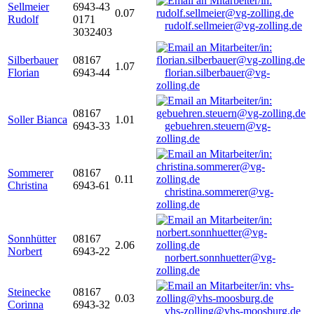
Sellmeier
6943-43
0.07
Rudolf
0171
rudolf.sellmeier@vg-zolling.de
3032403
Silberbauer
08167
1.07
Florian
6943-44
florian.silberbauer@vg-
zolling.de
08167
Soller Bianca
1.01
6943-33
gebuehren.steuern@vg-
zolling.de
Sommerer
08167
0.11
Christina
6943-61
christina.sommerer@vg-
zolling.de
Sonnhütter
08167
2.06
Norbert
6943-22
norbert.sonnhuetter@vg-
zolling.de
Steinecke
08167
0.03
Corinna
6943-32
vhs-zolling@vhs-moosburg.de