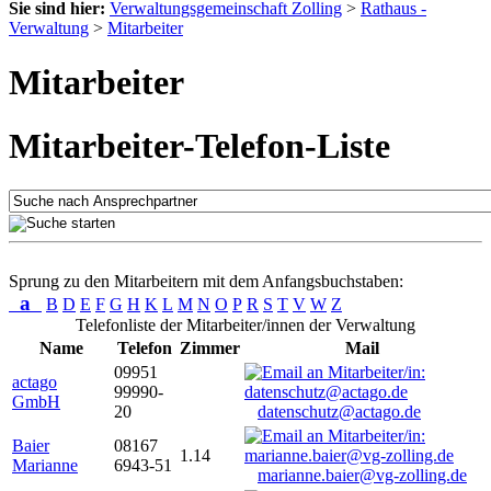
Sie sind hier:
Verwaltungsgemeinschaft Zolling
>
Rathaus -
Verwaltung
>
Mitarbeiter
Mitarbeiter
Mitarbeiter-Telefon-Liste
Sprung zu den Mitarbeitern mit dem Anfangsbuchstaben:
a
B
D
E
F
G
H
K
L
M
N
O
P
R
S
T
V
W
Z
Telefonliste der Mitarbeiter/innen der Verwaltung
Name
Telefon
Zimmer
Mail
09951
actago
99990-
GmbH
20
datenschutz@actago.de
Baier
08167
1.14
Marianne
6943-51
marianne.baier@vg-zolling.de