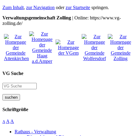
Zum Inhalt
,
zur Navigation
oder
zur Startseite
springen.
Verwaltungsgemeinschaft Zolling
| Online: https://www.vg-
zolling.de/
VG Suche
suchen
Schriftgröße
A
A
A
Rathaus - Verwaltung