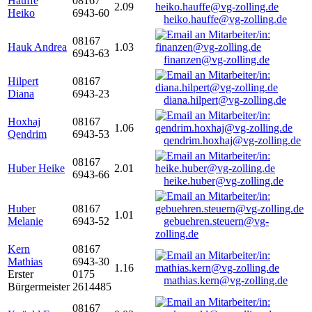
Hauffe
08167
2.09
Heiko
6943-60
heiko.hauffe@vg-zolling.de
08167
Hauk Andrea
1.03
6943-63
finanzen@vg-zolling.de
Hilpert
08167
Diana
6943-23
diana.hilpert@vg-zolling.de
Hoxhaj
08167
1.06
Qendrim
6943-53
qendrim.hoxhaj@vg-zolling.de
08167
Huber Heike
2.01
6943-66
heike.huber@vg-zolling.de
Huber
08167
1.01
Melanie
6943-52
gebuehren.steuern@vg-
zolling.de
Kern
08167
Mathias
6943-30
1.16
Erster
0175
mathias.kern@vg-zolling.de
Bürgermeister
2614485
08167