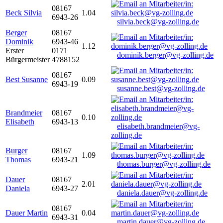
08167
Beck Silvia
1.04
6943-26
silvia.beck@vg-zolling.de
Berger
08167
Dominik
6943-46
1.12
Erster
0171
dominik.berger@vg-zolling.de
Bürgermeister
4788152
08167
Best Susanne
0.09
6943-19
susanne.best@vg-zolling.de
Brandmeier
08167
0.10
Elisabeth
6943-13
elisabeth.brandmeier@vg-
zolling.de
Burger
08167
1.09
Thomas
6943-21
thomas.burger@vg-zolling.de
Dauer
08167
2.01
Daniela
6943-27
daniela.dauer@vg-zolling.de
08167
Dauer Martin
0.04
6943-31
martin.dauer@vg-zolling.de