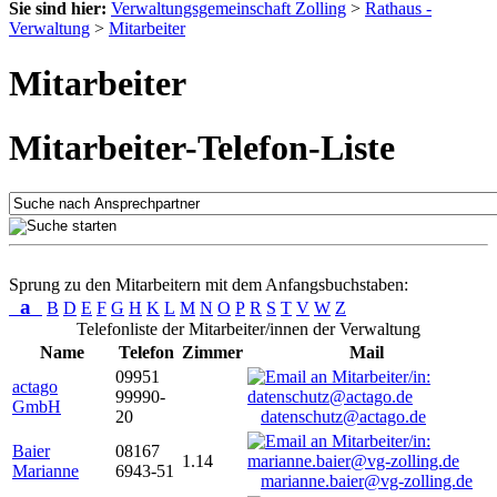
Sie sind hier:
Verwaltungsgemeinschaft Zolling
>
Rathaus -
Verwaltung
>
Mitarbeiter
Mitarbeiter
Mitarbeiter-Telefon-Liste
Sprung zu den Mitarbeitern mit dem Anfangsbuchstaben:
a
B
D
E
F
G
H
K
L
M
N
O
P
R
S
T
V
W
Z
Telefonliste der Mitarbeiter/innen der Verwaltung
Name
Telefon
Zimmer
Mail
09951
actago
99990-
GmbH
20
datenschutz@actago.de
Baier
08167
1.14
Marianne
6943-51
marianne.baier@vg-zolling.de