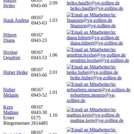
Hauffe
08167
2.09
Heiko
6943-60
heiko.hauffe@vg-zolling.de
08167
Hauk Andrea
1.03
6943-63
finanzen@vg-zolling.de
Hilpert
08167
Diana
6943-23
diana.hilpert@vg-zolling.de
Hoxhaj
08167
1.06
Qendrim
6943-53
qendrim.hoxhaj@vg-zolling.de
08167
Huber Heike
2.01
6943-66
heike.huber@vg-zolling.de
Huber
08167
1.01
Melanie
6943-52
gebuehren.steuern@vg-
zolling.de
Kern
08167
Mathias
6943-30
1.16
Erster
0175
mathias.kern@vg-zolling.de
Bürgermeister
2614485
08167