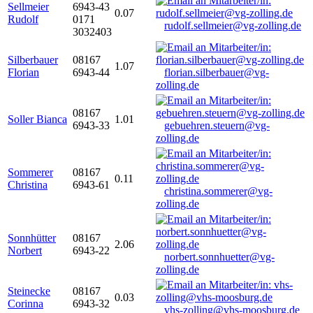
Sellmeier
6943-43
0.07
Rudolf
0171
rudolf.sellmeier@vg-zolling.de
3032403
Silberbauer
08167
1.07
Florian
6943-44
florian.silberbauer@vg-
zolling.de
08167
Soller Bianca
1.01
6943-33
gebuehren.steuern@vg-
zolling.de
Sommerer
08167
0.11
Christina
6943-61
christina.sommerer@vg-
zolling.de
Sonnhütter
08167
2.06
Norbert
6943-22
norbert.sonnhuetter@vg-
zolling.de
Steinecke
08167
0.03
Corinna
6943-32
vhs-zolling@vhs-moosburg.de