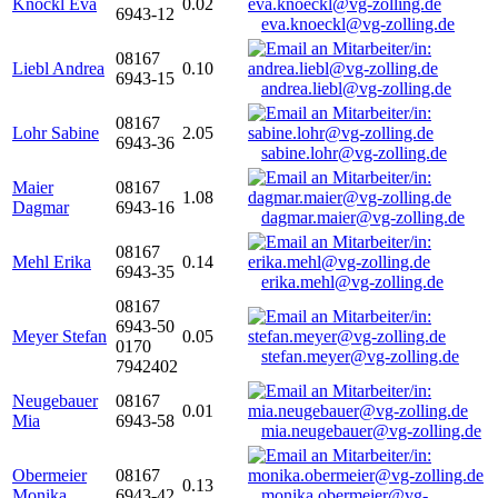
Knöckl Eva
0.02
6943-12
eva.knoeckl@vg-zolling.de
08167
Liebl Andrea
0.10
6943-15
andrea.liebl@vg-zolling.de
08167
Lohr Sabine
2.05
6943-36
sabine.lohr@vg-zolling.de
Maier
08167
1.08
Dagmar
6943-16
dagmar.maier@vg-zolling.de
08167
Mehl Erika
0.14
6943-35
erika.mehl@vg-zolling.de
08167
6943-50
Meyer Stefan
0.05
0170
stefan.meyer@vg-zolling.de
7942402
Neugebauer
08167
0.01
Mia
6943-58
mia.neugebauer@vg-zolling.de
Obermeier
08167
0.13
Monika
6943-42
monika.obermeier@vg-