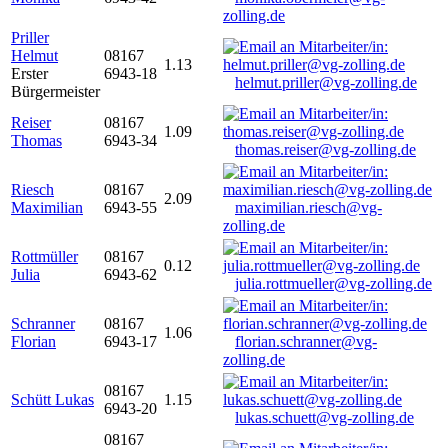
zolling.de
Priller
Helmut
08167
1.13
Erster
6943-18
helmut.priller@vg-zolling.de
Bürgermeister
Reiser
08167
1.09
Thomas
6943-34
thomas.reiser@vg-zolling.de
Riesch
08167
2.09
Maximilian
6943-55
maximilian.riesch@vg-
zolling.de
Rottmüller
08167
0.12
Julia
6943-62
julia.rottmueller@vg-zolling.de
Schranner
08167
1.06
Florian
6943-17
florian.schranner@vg-
zolling.de
08167
Schütt Lukas
1.15
6943-20
lukas.schuett@vg-zolling.de
08167