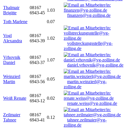
Thalmair
08167
1.03
Brigitte
6943-45
finanzen@vg-zolling.de
Toth Marlene
0.07
Vogl
08167
1.02
Alexandra
6943-39
vollstreckungsstelle@vg-
zolling.de
Vrhovnik
08167
1.07
Daniel
6943-37
daniel.vrhovnik@vg-zolling.de
Weinzierl
08167
0.05
Martin
6943-56
martin.weinzierl@vg-
zolling.de
08167
Weiß Renate
0.02
6943-12
renate.weiss@vg-zolling.de
Zeilmaier
08167
0.12
Tahnee
6943-41
tahnee.zeilmaier@vg-
zolling.de