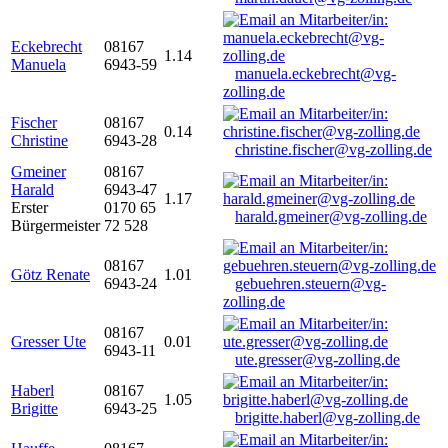
Eckebrecht
08167
1.14
Manuela
6943-59
manuela.eckebrecht@vg-
zolling.de
Fischer
08167
0.14
Christine
6943-28
christine.fischer@vg-zolling.de
Gmeiner
08167
Harald
6943-47
1.17
Erster
0170 65
harald.gmeiner@vg-zolling.de
Bürgermeister
72 528
08167
Götz Renate
1.01
6943-24
gebuehren.steuern@vg-
zolling.de
08167
Gresser Ute
0.01
6943-11
ute.gresser@vg-zolling.de
Haberl
08167
1.05
Brigitte
6943-25
brigitte.haberl@vg-zolling.de