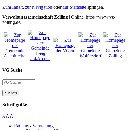
Zum Inhalt
,
zur Navigation
oder
zur Startseite
springen.
Verwaltungsgemeinschaft Zolling
| Online: https://www.vg-
zolling.de/
VG Suche
suchen
Schriftgröße
A
A
A
Rathaus - Verwaltung