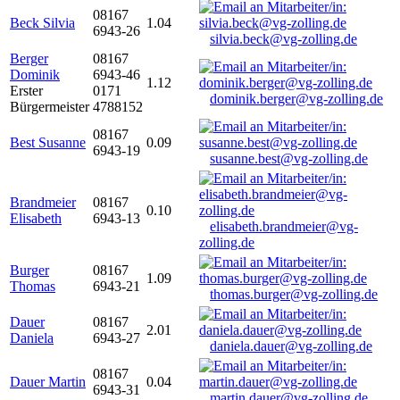
08167
Beck Silvia
1.04
6943-26
silvia.beck@vg-zolling.de
Berger
08167
Dominik
6943-46
1.12
Erster
0171
dominik.berger@vg-zolling.de
Bürgermeister
4788152
08167
Best Susanne
0.09
6943-19
susanne.best@vg-zolling.de
Brandmeier
08167
0.10
Elisabeth
6943-13
elisabeth.brandmeier@vg-
zolling.de
Burger
08167
1.09
Thomas
6943-21
thomas.burger@vg-zolling.de
Dauer
08167
2.01
Daniela
6943-27
daniela.dauer@vg-zolling.de
08167
Dauer Martin
0.04
6943-31
martin.dauer@vg-zolling.de