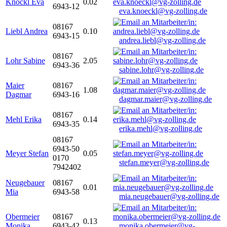
Knöckl Eva
0.02
6943-12
eva.knoeckl@vg-zolling.de
08167
Liebl Andrea
0.10
6943-15
andrea.liebl@vg-zolling.de
08167
Lohr Sabine
2.05
6943-36
sabine.lohr@vg-zolling.de
Maier
08167
1.08
Dagmar
6943-16
dagmar.maier@vg-zolling.de
08167
Mehl Erika
0.14
6943-35
erika.mehl@vg-zolling.de
08167
6943-50
Meyer Stefan
0.05
0170
stefan.meyer@vg-zolling.de
7942402
Neugebauer
08167
0.01
Mia
6943-58
mia.neugebauer@vg-zolling.de
Obermeier
08167
0.13
Monika
6943-42
monika.obermeier@vg-