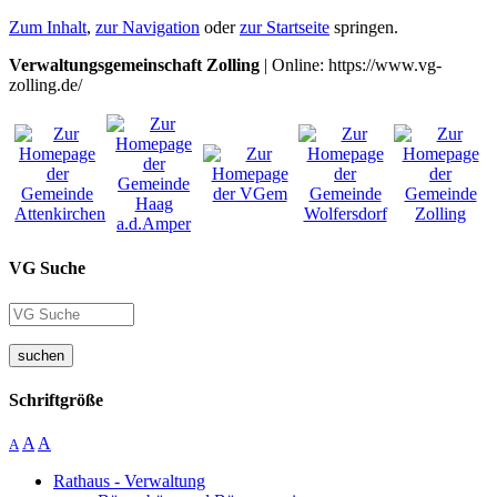
Zum Inhalt
,
zur Navigation
oder
zur Startseite
springen.
Verwaltungsgemeinschaft Zolling
| Online: https://www.vg-
zolling.de/
VG Suche
suchen
Schriftgröße
A
A
A
Rathaus - Verwaltung