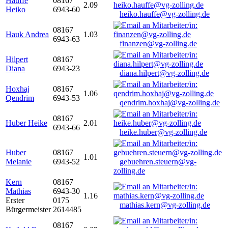
Hauffe
08167
2.09
Heiko
6943-60
heiko.hauffe@vg-zolling.de
08167
Hauk Andrea
1.03
6943-63
finanzen@vg-zolling.de
Hilpert
08167
Diana
6943-23
diana.hilpert@vg-zolling.de
Hoxhaj
08167
1.06
Qendrim
6943-53
qendrim.hoxhaj@vg-zolling.de
08167
Huber Heike
2.01
6943-66
heike.huber@vg-zolling.de
Huber
08167
1.01
Melanie
6943-52
gebuehren.steuern@vg-
zolling.de
Kern
08167
Mathias
6943-30
1.16
Erster
0175
mathias.kern@vg-zolling.de
Bürgermeister
2614485
08167