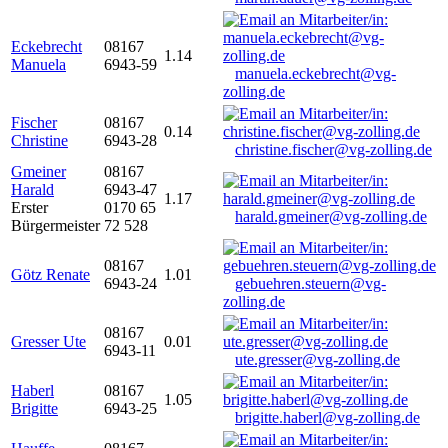
Eckebrecht
08167
1.14
Manuela
6943-59
manuela.eckebrecht@vg-
zolling.de
Fischer
08167
0.14
Christine
6943-28
christine.fischer@vg-zolling.de
Gmeiner
08167
Harald
6943-47
1.17
Erster
0170 65
harald.gmeiner@vg-zolling.de
Bürgermeister
72 528
08167
Götz Renate
1.01
6943-24
gebuehren.steuern@vg-
zolling.de
08167
Gresser Ute
0.01
6943-11
ute.gresser@vg-zolling.de
Haberl
08167
1.05
Brigitte
6943-25
brigitte.haberl@vg-zolling.de