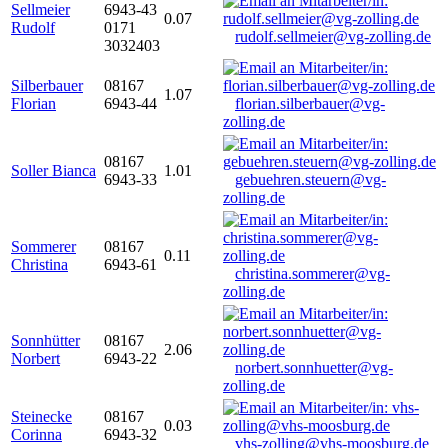
Sellmeier
6943-43
0.07
Rudolf
0171
rudolf.sellmeier@vg-zolling.de
3032403
Silberbauer
08167
1.07
Florian
6943-44
florian.silberbauer@vg-
zolling.de
08167
Soller Bianca
1.01
6943-33
gebuehren.steuern@vg-
zolling.de
Sommerer
08167
0.11
Christina
6943-61
christina.sommerer@vg-
zolling.de
Sonnhütter
08167
2.06
Norbert
6943-22
norbert.sonnhuetter@vg-
zolling.de
Steinecke
08167
0.03
Corinna
6943-32
vhs-zolling@vhs-moosburg.de