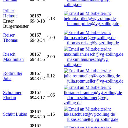
zolling.de
Priller
Helmut
08167
1.13
Erster
6943-18
helmut.priller@vg-zolling.de
Bürgermeister
Reiser
08167
1.09
Thomas
6943-34
thomas.reiser@vg-zolling.de
Riesch
08167
2.09
Maximilian
6943-55
maximilian.riesch@vg-
zolling.de
Rottmüller
08167
0.12
Julia
6943-62
julia.rottmueller@vg-zolling.de
Schranner
08167
1.06
Florian
6943-17
florian.schranner@vg-
zolling.de
08167
Schütt Lukas
1.15
6943-20
lukas.schuett@vg-zolling.de
08167