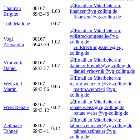
Thalmair
08167
1.03
Brigitte
6943-45
finanzen@vg-zolling.de
Toth Marlene
0.07
Vogl
08167
1.02
Alexandra
6943-39
vollstreckungsstelle@vg-
zolling.de
Vrhovnik
08167
1.07
Daniel
6943-37
daniel.vrhovnik@vg-zolling.de
Weinzierl
08167
0.05
Martin
6943-56
martin.weinzierl@vg-
zolling.de
08167
Weiß Renate
0.02
6943-12
renate.weiss@vg-zolling.de
Zeilmaier
08167
0.12
Tahnee
6943-41
tahnee.zeilmaier@vg-
zolling.de