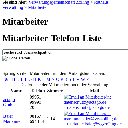
Sie sind hier:
Verwaltungsgemeinschaft Zolling
>
Rathaus -
Verwaltung
>
Mitarbeiter
Mitarbeiter
Mitarbeiter-Telefon-Liste
Sprung zu den Mitarbeitern mit dem Anfangsbuchstaben:
a
B
D
E
F
G
H
K
L
M
N
O
P
R
S
T
V
W
Z
Telefonliste der Mitarbeiter/innen der Verwaltung
Name
Telefon
Zimmer
Mail
09951
actago
99990-
GmbH
20
datenschutz@actago.de
Baier
08167
1.14
Marianne
6943-51
marianne.baier@vg-zolling.de