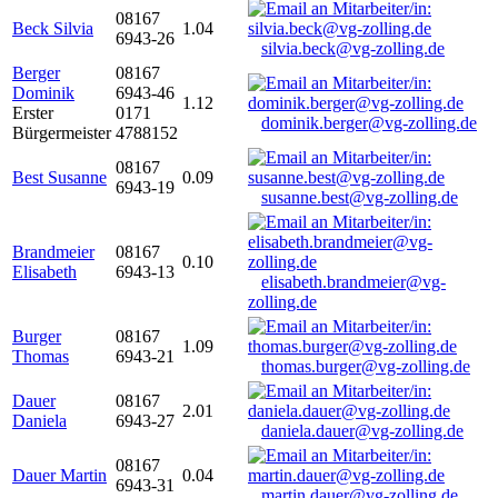
08167
Beck Silvia
1.04
6943-26
silvia.beck@vg-zolling.de
Berger
08167
Dominik
6943-46
1.12
Erster
0171
dominik.berger@vg-zolling.de
Bürgermeister
4788152
08167
Best Susanne
0.09
6943-19
susanne.best@vg-zolling.de
Brandmeier
08167
0.10
Elisabeth
6943-13
elisabeth.brandmeier@vg-
zolling.de
Burger
08167
1.09
Thomas
6943-21
thomas.burger@vg-zolling.de
Dauer
08167
2.01
Daniela
6943-27
daniela.dauer@vg-zolling.de
08167
Dauer Martin
0.04
6943-31
martin.dauer@vg-zolling.de