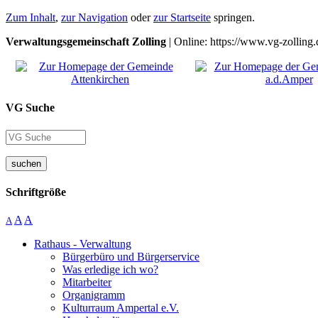
Zum Inhalt
,
zur Navigation
oder
zur Startseite
springen.
Verwaltungsgemeinschaft Zolling
| Online: https://www.vg-zolling.
VG Suche
suchen
Schriftgröße
A
A
A
Rathaus - Verwaltung
Bürgerbüro und Bürgerservice
Was erledige ich wo?
Mitarbeiter
Organigramm
Kulturraum Ampertal e.V.