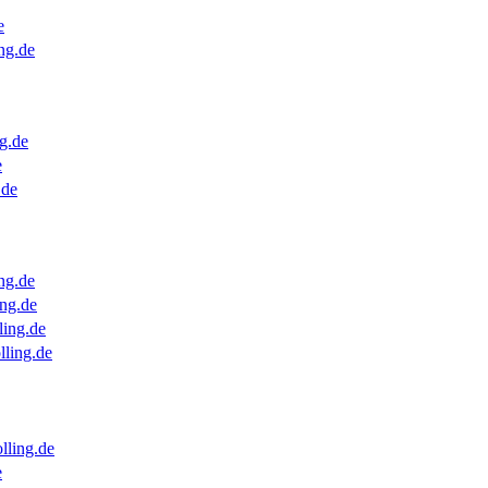
e
ng.de
g.de
e
.de
ng.de
ng.de
ling.de
lling.de
lling.de
e