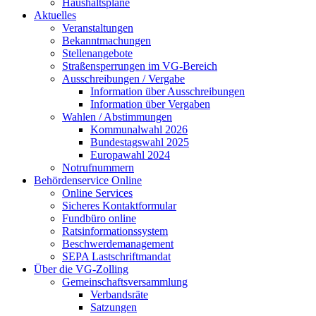
Haushaltspläne
Aktuelles
Veranstaltungen
Bekanntmachungen
Stellenangebote
Straßensperrungen im VG-Bereich
Ausschreibungen / Vergabe
Information über Ausschreibungen
Information über Vergaben
Wahlen / Abstimmungen
Kommunalwahl 2026
Bundestagswahl 2025
Europawahl 2024
Notrufnummern
Behördenservice Online
Online Services
Sicheres Kontaktformular
Fundbüro online
Ratsinformationssystem
Beschwerdemanagement
SEPA Lastschriftmandat
Über die VG-Zolling
Gemeinschaftsversammlung
Verbandsräte
Satzungen