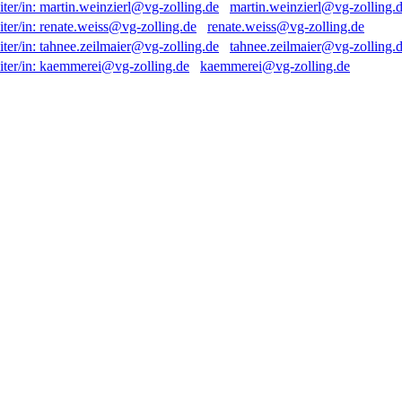
martin.weinzierl@vg-zolling.
renate.weiss@vg-zolling.de
tahnee.zeilmaier@vg-zolling.
kaemmerei@vg-zolling.de