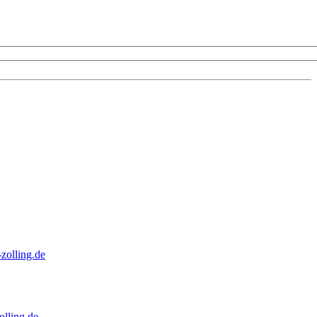
zolling.de
lling.de