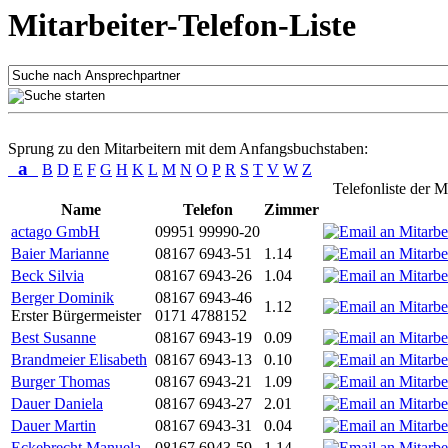
Mitarbeiter-Telefon-Liste
Sprung zu den Mitarbeitern mit dem Anfangsbuchstaben:
a
B
D
E
F
G
H
K
L
M
N
O
P
R
S
T
V
W
Z
Telefonliste der M
Name
Telefon
Zimmer
actago GmbH
09951 99990-20
Baier Marianne
08167 6943-51
1.14
Beck Silvia
08167 6943-26
1.04
Berger Dominik
08167 6943-46
1.12
Erster Bürgermeister
0171 4788152
Best Susanne
08167 6943-19
0.09
Brandmeier Elisabeth
08167 6943-13
0.10
Burger Thomas
08167 6943-21
1.09
Dauer Daniela
08167 6943-27
2.01
Dauer Martin
08167 6943-31
0.04
Eckebrecht Manuela
08167 6943-59
1.14