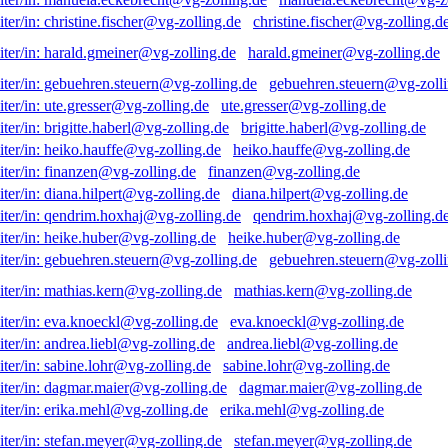
christine.fischer@vg-zolling.d
harald.gmeiner@vg-zolling.de
gebuehren.steuern@vg-zolli
ute.gresser@vg-zolling.de
brigitte.haberl@vg-zolling.de
heiko.hauffe@vg-zolling.de
finanzen@vg-zolling.de
diana.hilpert@vg-zolling.de
qendrim.hoxhaj@vg-zolling.d
heike.huber@vg-zolling.de
gebuehren.steuern@vg-zolli
mathias.kern@vg-zolling.de
eva.knoeckl@vg-zolling.de
andrea.liebl@vg-zolling.de
sabine.lohr@vg-zolling.de
dagmar.maier@vg-zolling.de
erika.mehl@vg-zolling.de
stefan.meyer@vg-zolling.de