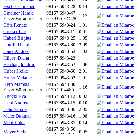
Fischer Christine
08167 6943-28
0.14
Gmeiner Harald
08167 6943-47
1.17
Erster Bürgermeister
0170 65 72 528
Götz Renate
08167 6943-24
1.01
Gresser Ute
08167 6943-11
0.01
Haberl Brigitte
08167 6943-25
1.05
Hauffe Heiko
08167 6943-60
2.09
Hauk Andrea
08167 6943-63
1.03
Hilpert Diana
08167 6943-23
Hoxhaj Qendrim
08167 6943-53
1.06
Huber Heike
08167 6943-66
2.01
Huber Melanie
08167 6943-52
1.01
Kern Mathias
08167 6943-30
1.16
Erster Bürgermeister
0175 2614485
Knöckl Eva
08167 6943-12
0.02
Liebl Andrea
08167 6943-15
0.10
Lohr Sabine
08167 6943-36
2.05
Maier Dagmar
08167 6943-16
1.08
Mehl Erika
08167 6943-35
0.14
08167 6943-50
Meyer Stefan
0.05