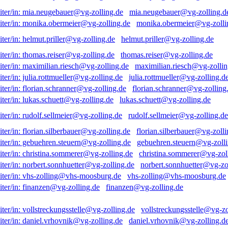
mia.neugebauer@vg-zolling.d
monika.obermeier@vg-zolli
helmut.priller@vg-zolling.de
thomas.reiser@vg-zolling.de
maximilian.riesch@vg-zollin
julia.rottmueller@vg-zolling.d
florian.schranner@vg-zolling
lukas.schuett@vg-zolling.de
rudolf.sellmeier@vg-zolling.de
florian.silberbauer@vg-zolli
gebuehren.steuern@vg-zolli
christina.sommerer@vg-zol
norbert.sonnhuetter@vg-zo
vhs-zolling@vhs-moosburg.de
finanzen@vg-zolling.de
vollstreckungsstelle@vg-zo
daniel.vrhovnik@vg-zolling.d