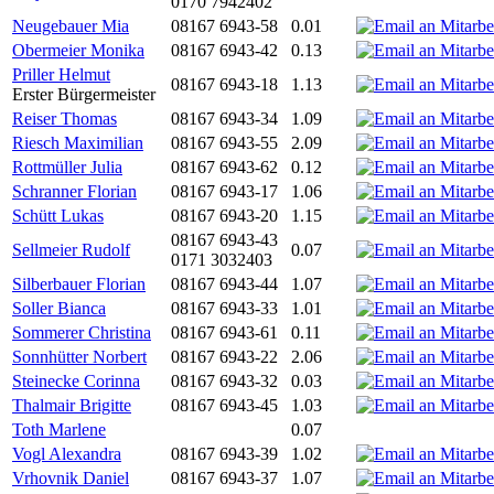
0170 7942402
Neugebauer Mia
08167 6943-58
0.01
Obermeier Monika
08167 6943-42
0.13
Priller Helmut
08167 6943-18
1.13
Erster Bürgermeister
Reiser Thomas
08167 6943-34
1.09
Riesch Maximilian
08167 6943-55
2.09
Rottmüller Julia
08167 6943-62
0.12
Schranner Florian
08167 6943-17
1.06
Schütt Lukas
08167 6943-20
1.15
08167 6943-43
Sellmeier Rudolf
0.07
0171 3032403
Silberbauer Florian
08167 6943-44
1.07
Soller Bianca
08167 6943-33
1.01
Sommerer Christina
08167 6943-61
0.11
Sonnhütter Norbert
08167 6943-22
2.06
Steinecke Corinna
08167 6943-32
0.03
Thalmair Brigitte
08167 6943-45
1.03
Toth Marlene
0.07
Vogl Alexandra
08167 6943-39
1.02
Vrhovnik Daniel
08167 6943-37
1.07