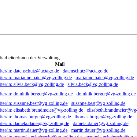
itarbeiter/innen der Verwaltung
Mail
datenschutz@actago.de
marianne.baier@vg-zolling.de
silvia.beck@vg-zolling.de
dominik.berger@vg-zolling.de
susanne.best@vg-zolling.de
elisabeth.brandmeier@vg-
thomas.burger@vg-zolling.de
daniela.dauer@vg-zolling.de
martin.dauer@vg-zolling.de
manuela.eckebrecht@vg-zo