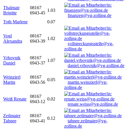
Thalmair
08167
1.03
Brigitte
6943-45
finanzen@vg-zolling.de
Toth Marlene
0.07
Vogl
08167
1.02
Alexandra
6943-39
vollstreckungsstelle@vg-
zolling.de
Vrhovnik
08167
1.07
Daniel
6943-37
daniel.vrhovnik@vg-zolling.de
Weinzierl
08167
0.05
Martin
6943-56
martin.weinzierl@vg-
zolling.de
08167
Weiß Renate
0.02
6943-12
renate.weiss@vg-zolling.de
Zeilmaier
08167
0.12
Tahnee
6943-41
tahnee.zeilmaier@vg-
zolling.de