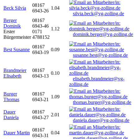
08167
Beck Silvia
1.04
6943-26
silvia.beck@vg-zolling.de
Berger
08167
Dominik
6943-46
1.12
Erster
0171
dominik.berger@vg-zolling.de
Bürgermeister
4788152
08167
Best Susanne
0.09
6943-19
susanne.best@vg-zolling.de
Brandmeier
08167
0.10
Elisabeth
6943-13
elisabeth.brandmeier@vg-
zolling.de
Burger
08167
1.09
Thomas
6943-21
thomas.burger@vg-zolling.de
Dauer
08167
2.01
Daniela
6943-27
daniela.dauer@vg-zolling.de
08167
Dauer Martin
0.04
6943-31
martin.dauer@vg-zolling.de