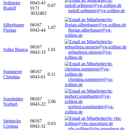
Sellmeier
6943-43
0.07
Rudolf
0171
rudolf.sellmeier@vg-zolling.de
3032403
Silberbauer
08167
1.07
Florian
6943-44
florian.silberbauer@vg-
zolling.de
08167
Soller Bianca
1.01
6943-33
gebuehren.steuern@vg-
zolling.de
Sommerer
08167
0.11
Christina
6943-61
christina.sommerer@vg-
zolling.de
Sonnhütter
08167
2.06
Norbert
6943-22
norbert.sonnhuetter@vg-
zolling.de
Steinecke
08167
0.03
Corinna
6943-32
vhs-zolling@vhs-moosburg.de