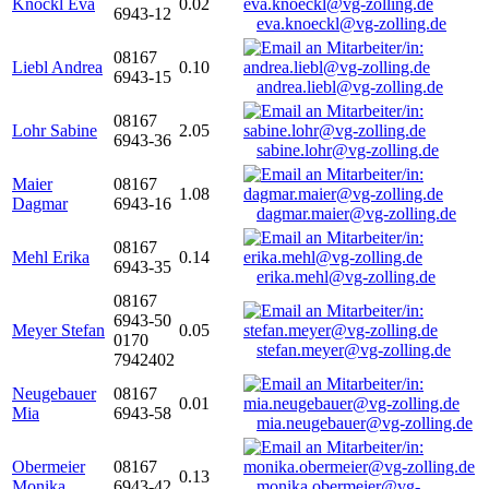
Knöckl Eva
0.02
6943-12
eva.knoeckl@vg-zolling.de
08167
Liebl Andrea
0.10
6943-15
andrea.liebl@vg-zolling.de
08167
Lohr Sabine
2.05
6943-36
sabine.lohr@vg-zolling.de
Maier
08167
1.08
Dagmar
6943-16
dagmar.maier@vg-zolling.de
08167
Mehl Erika
0.14
6943-35
erika.mehl@vg-zolling.de
08167
6943-50
Meyer Stefan
0.05
0170
stefan.meyer@vg-zolling.de
7942402
Neugebauer
08167
0.01
Mia
6943-58
mia.neugebauer@vg-zolling.de
Obermeier
08167
0.13
Monika
6943-42
monika.obermeier@vg-