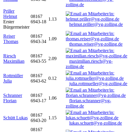
zolling.de
Priller
Helmut
08167
1.13
Erster
6943-18
helmut.priller@vg-zolling.de
Bürgermeister
Reiser
08167
1.09
Thomas
6943-34
thomas.reiser@vg-zolling.de
Riesch
08167
2.09
Maximilian
6943-55
maximilian.riesch@vg-
zolling.de
Rottmüller
08167
0.12
Julia
6943-62
julia.rottmueller@vg-zolling.de
Schranner
08167
1.06
Florian
6943-17
florian.schranner@vg-
zolling.de
08167
Schütt Lukas
1.15
6943-20
lukas.schuett@vg-zolling.de
08167