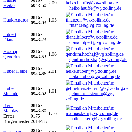
Hauffe
08167
2.09
Heiko
6943-60
heiko.hauffe@vg-zolling.de
08167
Hauk Andrea
1.03
6943-63
finanzen@vg-zolling.de
Hilpert
08167
Diana
6943-23
diana.hilpert@vg-zolling.de
Hoxhaj
08167
1.06
Qendrim
6943-53
qendrim.hoxhaj@vg-zolling.de
08167
Huber Heike
2.01
6943-66
heike.huber@vg-zolling.de
Huber
08167
1.01
Melanie
6943-52
gebuehren.steuern@vg-
zolling.de
Kern
08167
Mathias
6943-30
1.16
Erster
0175
mathias.kern@vg-zolling.de
Bürgermeister
2614485
08167