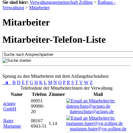
Sie sind hier:
Verwaltungsgemeinschaft Zolling
>
Rathaus -
Verwaltung
>
Mitarbeiter
Mitarbeiter
Mitarbeiter-Telefon-Liste
Sprung zu den Mitarbeitern mit dem Anfangsbuchstaben:
a
B
D
E
F
G
H
K
L
M
N
O
P
R
S
T
V
W
Z
Telefonliste der Mitarbeiter/innen der Verwaltung
Name
Telefon
Zimmer
Mail
09951
actago
99990-
GmbH
20
datenschutz@actago.de
Baier
08167
1.14
Marianne
6943-51
marianne.baier@vg-zolling.de