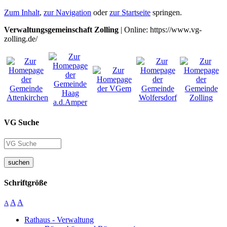
Zum Inhalt
,
zur Navigation
oder
zur Startseite
springen.
Verwaltungsgemeinschaft Zolling
| Online: https://www.vg-
zolling.de/
VG Suche
suchen
Schriftgröße
A
A
A
Rathaus - Verwaltung