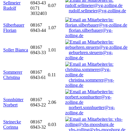
Sellmeier
6943-43
0.07
Rudolf
0171
rudolf.sellmeier@vg-zolling.de
3032403
Silberbauer
08167
1.07
Florian
6943-44
florian.silberbauer@vg-
zolling.de
08167
Soller Bianca
1.01
6943-33
gebuehren.steuern@vg-
zolling.de
Sommerer
08167
0.11
Christina
6943-61
christina.sommerer@vg-
zolling.de
Sonnhütter
08167
2.06
Norbert
6943-22
norbert.sonnhuetter@vg-
zolling.de
Steinecke
08167
0.03
Corinna
6943-32
vhs-zolling@vhs-moosburg.de