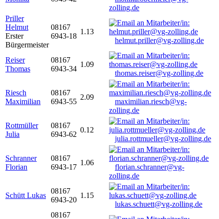
zolling.de
Priller
Helmut
08167
1.13
Erster
6943-18
helmut.priller@vg-zolling.de
Bürgermeister
Reiser
08167
1.09
Thomas
6943-34
thomas.reiser@vg-zolling.de
Riesch
08167
2.09
Maximilian
6943-55
maximilian.riesch@vg-
zolling.de
Rottmüller
08167
0.12
Julia
6943-62
julia.rottmueller@vg-zolling.de
Schranner
08167
1.06
Florian
6943-17
florian.schranner@vg-
zolling.de
08167
Schütt Lukas
1.15
6943-20
lukas.schuett@vg-zolling.de
08167