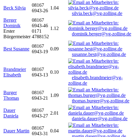
08167
Beck Silvia
1.04
6943-26
silvia.beck@vg-zolling.de
Berger
08167
Dominik
6943-46
1.12
Erster
0171
dominik.berger@vg-zolling.de
Bürgermeister
4788152
08167
Best Susanne
0.09
6943-19
susanne.best@vg-zolling.de
Brandmeier
08167
0.10
Elisabeth
6943-13
elisabeth.brandmeier@vg-
zolling.de
Burger
08167
1.09
Thomas
6943-21
thomas.burger@vg-zolling.de
Dauer
08167
2.01
Daniela
6943-27
daniela.dauer@vg-zolling.de
08167
Dauer Martin
0.04
6943-31
martin.dauer@vg-zolling.de