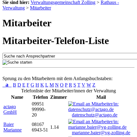
Sie sind hier:
Verwaltungsgemeinschaft Zolling
>
Rathaus -
Verwaltung
>
Mitarbeiter
Mitarbeiter
Mitarbeiter-Telefon-Liste
Sprung zu den Mitarbeitern mit dem Anfangsbuchstaben:
a
B
D
E
F
G
H
K
L
M
N
O
P
R
S
T
V
W
Z
Telefonliste der Mitarbeiter/innen der Verwaltung
Name
Telefon
Zimmer
Mail
09951
actago
99990-
GmbH
20
datenschutz@actago.de
Baier
08167
1.14
Marianne
6943-51
marianne.baier@vg-zolling.de