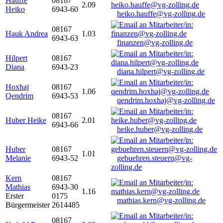
Hauffe
08167
2.09
Heiko
6943-60
heiko.hauffe@vg-zolling.de
08167
Hauk Andrea
1.03
6943-63
finanzen@vg-zolling.de
Hilpert
08167
Diana
6943-23
diana.hilpert@vg-zolling.de
Hoxhaj
08167
1.06
Qendrim
6943-53
qendrim.hoxhaj@vg-zolling.de
08167
Huber Heike
2.01
6943-66
heike.huber@vg-zolling.de
Huber
08167
1.01
Melanie
6943-52
gebuehren.steuern@vg-
zolling.de
Kern
08167
Mathias
6943-30
1.16
Erster
0175
mathias.kern@vg-zolling.de
Bürgermeister
2614485
08167