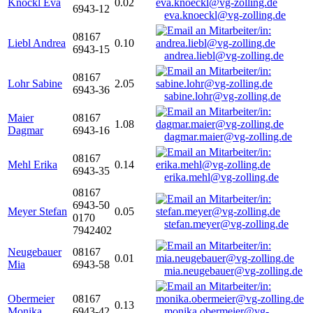
Knöckl Eva
0.02
6943-12
eva.knoeckl@vg-zolling.de
08167
Liebl Andrea
0.10
6943-15
andrea.liebl@vg-zolling.de
08167
Lohr Sabine
2.05
6943-36
sabine.lohr@vg-zolling.de
Maier
08167
1.08
Dagmar
6943-16
dagmar.maier@vg-zolling.de
08167
Mehl Erika
0.14
6943-35
erika.mehl@vg-zolling.de
08167
6943-50
Meyer Stefan
0.05
0170
stefan.meyer@vg-zolling.de
7942402
Neugebauer
08167
0.01
Mia
6943-58
mia.neugebauer@vg-zolling.de
Obermeier
08167
0.13
Monika
6943-42
monika.obermeier@vg-