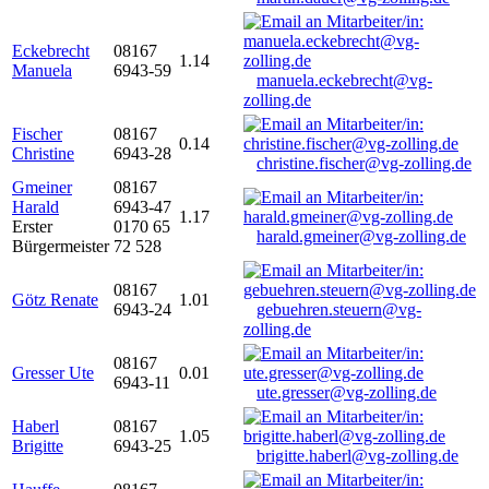
Eckebrecht
08167
1.14
Manuela
6943-59
manuela.eckebrecht@vg-
zolling.de
Fischer
08167
0.14
Christine
6943-28
christine.fischer@vg-zolling.de
Gmeiner
08167
Harald
6943-47
1.17
Erster
0170 65
harald.gmeiner@vg-zolling.de
Bürgermeister
72 528
08167
Götz Renate
1.01
6943-24
gebuehren.steuern@vg-
zolling.de
08167
Gresser Ute
0.01
6943-11
ute.gresser@vg-zolling.de
Haberl
08167
1.05
Brigitte
6943-25
brigitte.haberl@vg-zolling.de