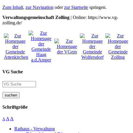
Zum Inhalt
,
zur Navigation
oder
zur Startseite
springen.
Verwaltungsgemeinschaft Zolling
| Online: https://www.vg-
zolling.de/
VG Suche
suchen
Schriftgröße
A
A
A
Rathaus - Verwaltung