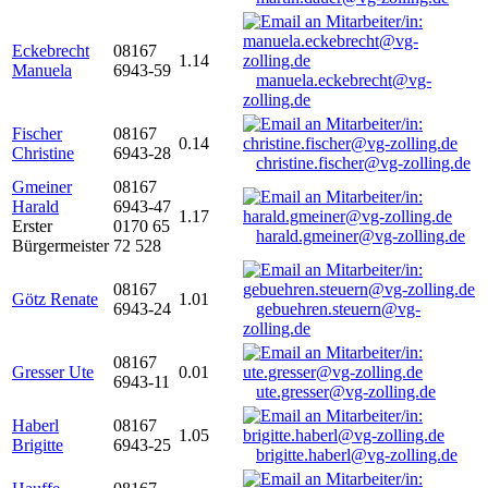
Eckebrecht
08167
1.14
Manuela
6943-59
manuela.eckebrecht@vg-
zolling.de
Fischer
08167
0.14
Christine
6943-28
christine.fischer@vg-zolling.de
Gmeiner
08167
Harald
6943-47
1.17
Erster
0170 65
harald.gmeiner@vg-zolling.de
Bürgermeister
72 528
08167
Götz Renate
1.01
6943-24
gebuehren.steuern@vg-
zolling.de
08167
Gresser Ute
0.01
6943-11
ute.gresser@vg-zolling.de
Haberl
08167
1.05
Brigitte
6943-25
brigitte.haberl@vg-zolling.de