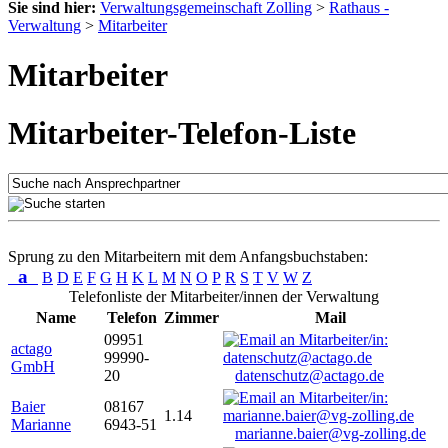
Sie sind hier:
Verwaltungsgemeinschaft Zolling
>
Rathaus -
Verwaltung
>
Mitarbeiter
Mitarbeiter
Mitarbeiter-Telefon-Liste
Sprung zu den Mitarbeitern mit dem Anfangsbuchstaben:
a
B
D
E
F
G
H
K
L
M
N
O
P
R
S
T
V
W
Z
Telefonliste der Mitarbeiter/innen der Verwaltung
Name
Telefon
Zimmer
Mail
09951
actago
99990-
GmbH
20
datenschutz@actago.de
Baier
08167
1.14
Marianne
6943-51
marianne.baier@vg-zolling.de