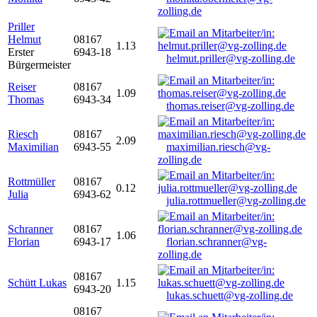
zolling.de
Priller
Helmut
08167
1.13
Erster
6943-18
helmut.priller@vg-zolling.de
Bürgermeister
Reiser
08167
1.09
Thomas
6943-34
thomas.reiser@vg-zolling.de
Riesch
08167
2.09
Maximilian
6943-55
maximilian.riesch@vg-
zolling.de
Rottmüller
08167
0.12
Julia
6943-62
julia.rottmueller@vg-zolling.de
Schranner
08167
1.06
Florian
6943-17
florian.schranner@vg-
zolling.de
08167
Schütt Lukas
1.15
6943-20
lukas.schuett@vg-zolling.de
08167