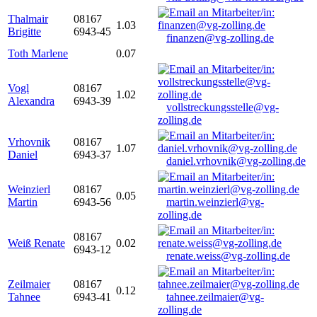
Thalmair
08167
1.03
Brigitte
6943-45
finanzen@vg-zolling.de
Toth Marlene
0.07
Vogl
08167
1.02
Alexandra
6943-39
vollstreckungsstelle@vg-
zolling.de
Vrhovnik
08167
1.07
Daniel
6943-37
daniel.vrhovnik@vg-zolling.de
Weinzierl
08167
0.05
Martin
6943-56
martin.weinzierl@vg-
zolling.de
08167
Weiß Renate
0.02
6943-12
renate.weiss@vg-zolling.de
Zeilmaier
08167
0.12
Tahnee
6943-41
tahnee.zeilmaier@vg-
zolling.de