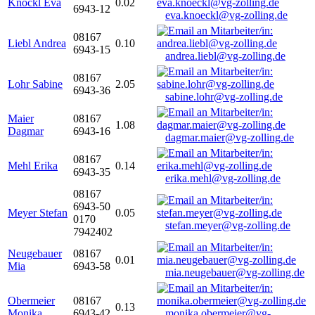
Knöckl Eva
0.02
6943-12
eva.knoeckl@vg-zolling.de
08167
Liebl Andrea
0.10
6943-15
andrea.liebl@vg-zolling.de
08167
Lohr Sabine
2.05
6943-36
sabine.lohr@vg-zolling.de
Maier
08167
1.08
Dagmar
6943-16
dagmar.maier@vg-zolling.de
08167
Mehl Erika
0.14
6943-35
erika.mehl@vg-zolling.de
08167
6943-50
Meyer Stefan
0.05
0170
stefan.meyer@vg-zolling.de
7942402
Neugebauer
08167
0.01
Mia
6943-58
mia.neugebauer@vg-zolling.de
Obermeier
08167
0.13
Monika
6943-42
monika.obermeier@vg-