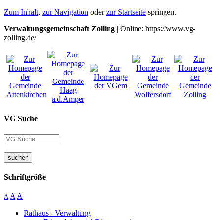
Zum Inhalt
,
zur Navigation
oder
zur Startseite
springen.
Verwaltungsgemeinschaft Zolling
| Online: https://www.vg-
zolling.de/
VG Suche
suchen
Schriftgröße
A
A
A
Rathaus - Verwaltung