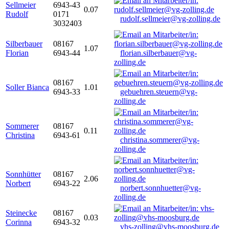
Sellmeier
6943-43
0.07
Rudolf
0171
rudolf.sellmeier@vg-zolling.de
3032403
Silberbauer
08167
1.07
Florian
6943-44
florian.silberbauer@vg-
zolling.de
08167
Soller Bianca
1.01
6943-33
gebuehren.steuern@vg-
zolling.de
Sommerer
08167
0.11
Christina
6943-61
christina.sommerer@vg-
zolling.de
Sonnhütter
08167
2.06
Norbert
6943-22
norbert.sonnhuetter@vg-
zolling.de
Steinecke
08167
0.03
Corinna
6943-32
vhs-zolling@vhs-moosburg.de