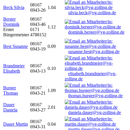
08167
Beck Silvia
1.04
6943-26
silvia.beck@vg-zolling.de
Berger
08167
Dominik
6943-46
1.12
Erster
0171
dominik.berger@vg-zolling.de
Bürgermeister
4788152
08167
Best Susanne
0.09
6943-19
susanne.best@vg-zolling.de
Brandmeier
08167
0.10
Elisabeth
6943-13
elisabeth.brandmeier@vg-
zolling.de
Burger
08167
1.09
Thomas
6943-21
thomas.burger@vg-zolling.de
Dauer
08167
2.01
Daniela
6943-27
daniela.dauer@vg-zolling.de
08167
Dauer Martin
0.04
6943-31
martin.dauer@vg-zolling.de