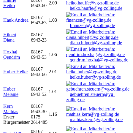
Hauffe
08167
2.09
Heiko
6943-60
heiko.hauffe@vg-zolling.de
08167
Hauk Andrea
1.03
6943-63
finanzen@vg-zolling.de
Hilpert
08167
Diana
6943-23
diana.hilpert@vg-zolling.de
Hoxhaj
08167
1.06
Qendrim
6943-53
qendrim.hoxhaj@vg-zolling.de
08167
Huber Heike
2.01
6943-66
heike.huber@vg-zolling.de
Huber
08167
1.01
Melanie
6943-52
gebuehren.steuern@vg-
zolling.de
Kern
08167
Mathias
6943-30
1.16
Erster
0175
mathias.kern@vg-zolling.de
Bürgermeister
2614485
08167