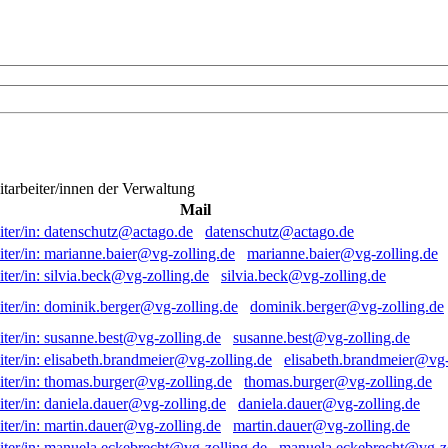
itarbeiter/innen der Verwaltung
Mail
datenschutz@actago.de
marianne.baier@vg-zolling.de
silvia.beck@vg-zolling.de
dominik.berger@vg-zolling.de
susanne.best@vg-zolling.de
elisabeth.brandmeier@vg-
thomas.burger@vg-zolling.de
daniela.dauer@vg-zolling.de
martin.dauer@vg-zolling.de
manuela.eckebrecht@vg-zo