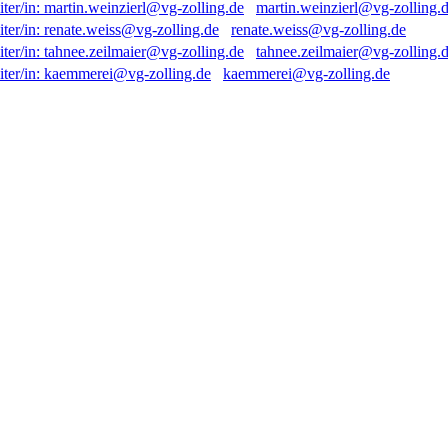
martin.weinzierl@vg-zolling.
renate.weiss@vg-zolling.de
tahnee.zeilmaier@vg-zolling.
kaemmerei@vg-zolling.de