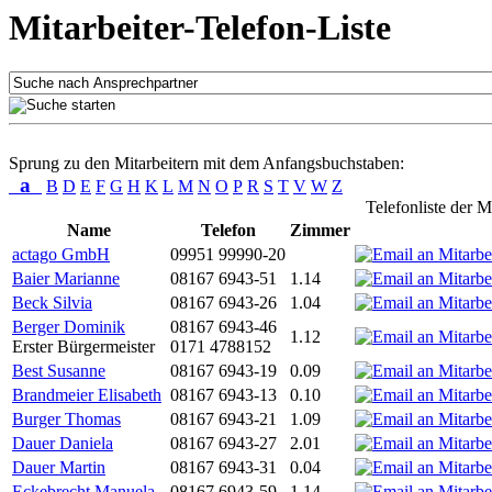
Mitarbeiter-Telefon-Liste
Sprung zu den Mitarbeitern mit dem Anfangsbuchstaben:
a
B
D
E
F
G
H
K
L
M
N
O
P
R
S
T
V
W
Z
Telefonliste der M
Name
Telefon
Zimmer
actago GmbH
09951 99990-20
Baier Marianne
08167 6943-51
1.14
Beck Silvia
08167 6943-26
1.04
Berger Dominik
08167 6943-46
1.12
Erster Bürgermeister
0171 4788152
Best Susanne
08167 6943-19
0.09
Brandmeier Elisabeth
08167 6943-13
0.10
Burger Thomas
08167 6943-21
1.09
Dauer Daniela
08167 6943-27
2.01
Dauer Martin
08167 6943-31
0.04
Eckebrecht Manuela
08167 6943-59
1.14