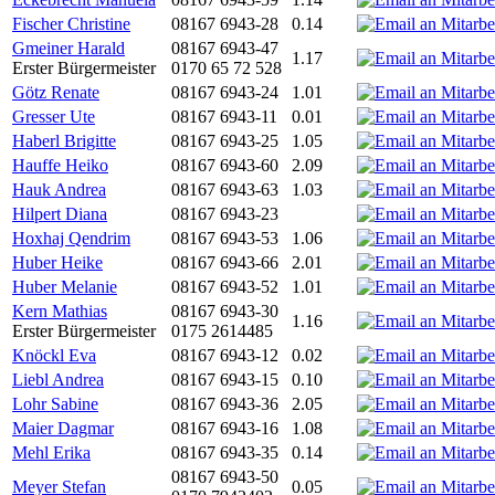
Fischer Christine
08167 6943-28
0.14
Gmeiner Harald
08167 6943-47
1.17
Erster Bürgermeister
0170 65 72 528
Götz Renate
08167 6943-24
1.01
Gresser Ute
08167 6943-11
0.01
Haberl Brigitte
08167 6943-25
1.05
Hauffe Heiko
08167 6943-60
2.09
Hauk Andrea
08167 6943-63
1.03
Hilpert Diana
08167 6943-23
Hoxhaj Qendrim
08167 6943-53
1.06
Huber Heike
08167 6943-66
2.01
Huber Melanie
08167 6943-52
1.01
Kern Mathias
08167 6943-30
1.16
Erster Bürgermeister
0175 2614485
Knöckl Eva
08167 6943-12
0.02
Liebl Andrea
08167 6943-15
0.10
Lohr Sabine
08167 6943-36
2.05
Maier Dagmar
08167 6943-16
1.08
Mehl Erika
08167 6943-35
0.14
08167 6943-50
Meyer Stefan
0.05