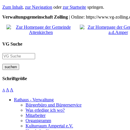
Zum Inhalt
,
zur Navigation
oder
zur Startseite
springen.
Verwaltungsgemeinschaft Zolling
| Online: https://www.vg-zolling.
VG Suche
suchen
Schriftgröße
A
A
A
Rathaus - Verwaltung
Bürgerbüro und Bürgerservice
Was erledige ich wo?
Mitarbeiter
Organigramm
Kulturraum Ampertal e.V.