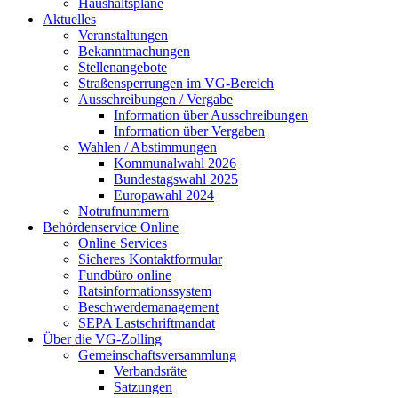
Haushaltspläne
Aktuelles
Veranstaltungen
Bekanntmachungen
Stellenangebote
Straßensperrungen im VG-Bereich
Ausschreibungen / Vergabe
Information über Ausschreibungen
Information über Vergaben
Wahlen / Abstimmungen
Kommunalwahl 2026
Bundestagswahl 2025
Europawahl 2024
Notrufnummern
Behördenservice Online
Online Services
Sicheres Kontaktformular
Fundbüro online
Ratsinformationssystem
Beschwerdemanagement
SEPA Lastschriftmandat
Über die VG-Zolling
Gemeinschaftsversammlung
Verbandsräte
Satzungen