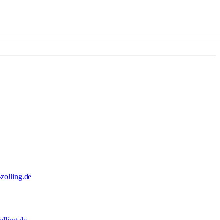
zolling.de
lling.de