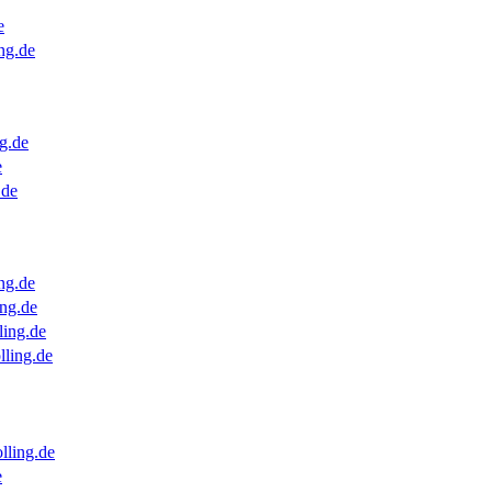
e
ng.de
g.de
e
.de
ng.de
ng.de
ling.de
lling.de
lling.de
e