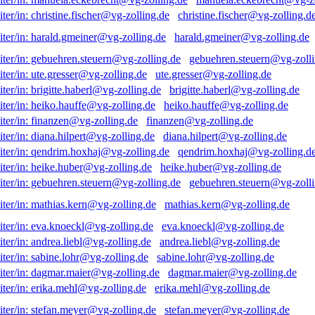
christine.fischer@vg-zolling.d
harald.gmeiner@vg-zolling.de
gebuehren.steuern@vg-zolli
ute.gresser@vg-zolling.de
brigitte.haberl@vg-zolling.de
heiko.hauffe@vg-zolling.de
finanzen@vg-zolling.de
diana.hilpert@vg-zolling.de
qendrim.hoxhaj@vg-zolling.d
heike.huber@vg-zolling.de
gebuehren.steuern@vg-zolli
mathias.kern@vg-zolling.de
eva.knoeckl@vg-zolling.de
andrea.liebl@vg-zolling.de
sabine.lohr@vg-zolling.de
dagmar.maier@vg-zolling.de
erika.mehl@vg-zolling.de
stefan.meyer@vg-zolling.de