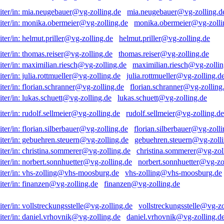
mia.neugebauer@vg-zolling.d
monika.obermeier@vg-zolli
helmut.priller@vg-zolling.de
thomas.reiser@vg-zolling.de
maximilian.riesch@vg-zollin
julia.rottmueller@vg-zolling.d
florian.schranner@vg-zolling
lukas.schuett@vg-zolling.de
rudolf.sellmeier@vg-zolling.de
florian.silberbauer@vg-zolli
gebuehren.steuern@vg-zolli
christina.sommerer@vg-zol
norbert.sonnhuetter@vg-zo
vhs-zolling@vhs-moosburg.de
finanzen@vg-zolling.de
vollstreckungsstelle@vg-zo
daniel.vrhovnik@vg-zolling.d