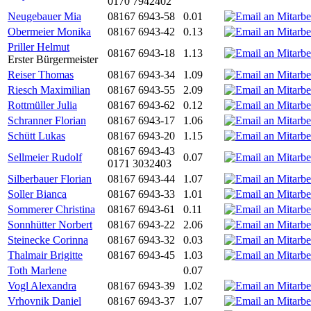
0170 7942402
Neugebauer Mia
08167 6943-58
0.01
Obermeier Monika
08167 6943-42
0.13
Priller Helmut
08167 6943-18
1.13
Erster Bürgermeister
Reiser Thomas
08167 6943-34
1.09
Riesch Maximilian
08167 6943-55
2.09
Rottmüller Julia
08167 6943-62
0.12
Schranner Florian
08167 6943-17
1.06
Schütt Lukas
08167 6943-20
1.15
08167 6943-43
Sellmeier Rudolf
0.07
0171 3032403
Silberbauer Florian
08167 6943-44
1.07
Soller Bianca
08167 6943-33
1.01
Sommerer Christina
08167 6943-61
0.11
Sonnhütter Norbert
08167 6943-22
2.06
Steinecke Corinna
08167 6943-32
0.03
Thalmair Brigitte
08167 6943-45
1.03
Toth Marlene
0.07
Vogl Alexandra
08167 6943-39
1.02
Vrhovnik Daniel
08167 6943-37
1.07