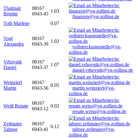
Thalmair
08167
1.03
Brigitte
6943-45
finanzen@vg-zolling.de
Toth Marlene
0.07
Vogl
08167
1.02
Alexandra
6943-39
vollstreckungsstelle@vg-
zolling.de
Vrhovnik
08167
1.07
Daniel
6943-37
daniel.vrhovnik@vg-zolling.de
Weinzierl
08167
0.05
Martin
6943-56
martin.weinzierl@vg-
zolling.de
08167
Weiß Renate
0.02
6943-12
renate.weiss@vg-zolling.de
Zeilmaier
08167
0.12
Tahnee
6943-41
tahnee.zeilmaier@vg-
zolling.de