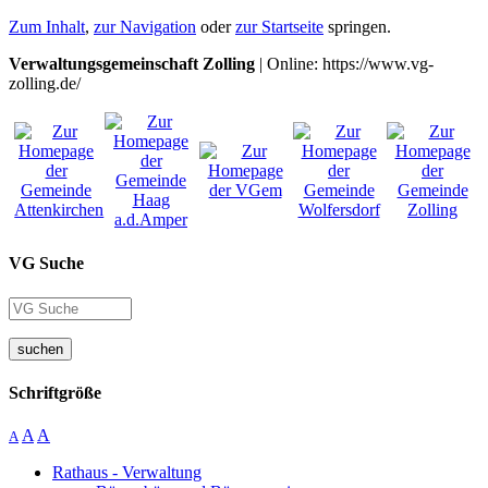
Zum Inhalt
,
zur Navigation
oder
zur Startseite
springen.
Verwaltungsgemeinschaft Zolling
| Online: https://www.vg-
zolling.de/
VG Suche
suchen
Schriftgröße
A
A
A
Rathaus - Verwaltung