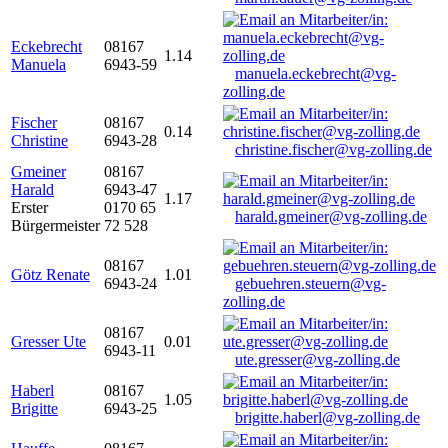
Eckebrecht
08167
1.14
Manuela
6943-59
manuela.eckebrecht@vg-
zolling.de
Fischer
08167
0.14
Christine
6943-28
christine.fischer@vg-zolling.de
Gmeiner
08167
Harald
6943-47
1.17
Erster
0170 65
harald.gmeiner@vg-zolling.de
Bürgermeister
72 528
08167
Götz Renate
1.01
6943-24
gebuehren.steuern@vg-
zolling.de
08167
Gresser Ute
0.01
6943-11
ute.gresser@vg-zolling.de
Haberl
08167
1.05
Brigitte
6943-25
brigitte.haberl@vg-zolling.de