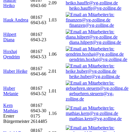
Hauffe
08167
2.09
Heiko
6943-60
heiko.hauffe@vg-zolling.de
08167
Hauk Andrea
1.03
6943-63
finanzen@vg-zolling.de
Hilpert
08167
Diana
6943-23
diana.hilpert@vg-zolling.de
Hoxhaj
08167
1.06
Qendrim
6943-53
qendrim.hoxhaj@vg-zolling.de
08167
Huber Heike
2.01
6943-66
heike.huber@vg-zolling.de
Huber
08167
1.01
Melanie
6943-52
gebuehren.steuern@vg-
zolling.de
Kern
08167
Mathias
6943-30
1.16
Erster
0175
mathias.kern@vg-zolling.de
Bürgermeister
2614485
08167