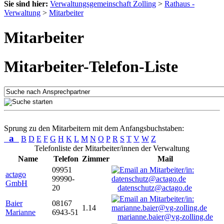
Sie sind hier:
Verwaltungsgemeinschaft Zolling
>
Rathaus -
Verwaltung
>
Mitarbeiter
Mitarbeiter
Mitarbeiter-Telefon-Liste
Sprung zu den Mitarbeitern mit dem Anfangsbuchstaben:
a
B
D
E
F
G
H
K
L
M
N
O
P
R
S
T
V
W
Z
Telefonliste der Mitarbeiter/innen der Verwaltung
Name
Telefon
Zimmer
Mail
09951
actago
99990-
GmbH
20
datenschutz@actago.de
Baier
08167
1.14
Marianne
6943-51
marianne.baier@vg-zolling.de