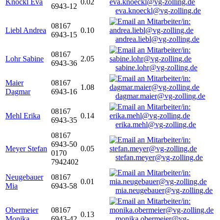
Knöckl Eva
0.02
6943-12
eva.knoeckl@vg-zolling.de
08167
Liebl Andrea
0.10
6943-15
andrea.liebl@vg-zolling.de
08167
Lohr Sabine
2.05
6943-36
sabine.lohr@vg-zolling.de
Maier
08167
1.08
Dagmar
6943-16
dagmar.maier@vg-zolling.de
08167
Mehl Erika
0.14
6943-35
erika.mehl@vg-zolling.de
08167
6943-50
Meyer Stefan
0.05
0170
stefan.meyer@vg-zolling.de
7942402
Neugebauer
08167
0.01
Mia
6943-58
mia.neugebauer@vg-zolling.de
Obermeier
08167
0.13
Monika
6943-42
monika.obermeier@vg-