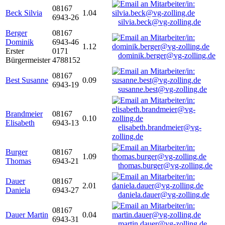
08167
Beck Silvia
1.04
6943-26
silvia.beck@vg-zolling.de
Berger
08167
Dominik
6943-46
1.12
Erster
0171
dominik.berger@vg-zolling.de
Bürgermeister
4788152
08167
Best Susanne
0.09
6943-19
susanne.best@vg-zolling.de
Brandmeier
08167
0.10
Elisabeth
6943-13
elisabeth.brandmeier@vg-
zolling.de
Burger
08167
1.09
Thomas
6943-21
thomas.burger@vg-zolling.de
Dauer
08167
2.01
Daniela
6943-27
daniela.dauer@vg-zolling.de
08167
Dauer Martin
0.04
6943-31
martin.dauer@vg-zolling.de