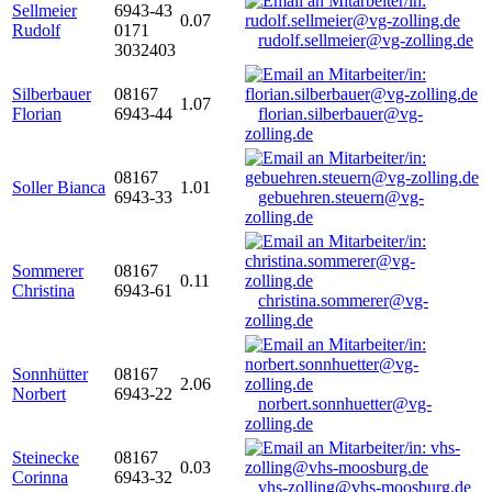
Sellmeier
6943-43
0.07
Rudolf
0171
rudolf.sellmeier@vg-zolling.de
3032403
Silberbauer
08167
1.07
Florian
6943-44
florian.silberbauer@vg-
zolling.de
08167
Soller Bianca
1.01
6943-33
gebuehren.steuern@vg-
zolling.de
Sommerer
08167
0.11
Christina
6943-61
christina.sommerer@vg-
zolling.de
Sonnhütter
08167
2.06
Norbert
6943-22
norbert.sonnhuetter@vg-
zolling.de
Steinecke
08167
0.03
Corinna
6943-32
vhs-zolling@vhs-moosburg.de