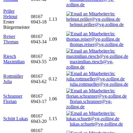
zolling.de
Priller
Helmut
08167
1.13
Erster
6943-18
helmut.priller@vg-zolling.de
Bürgermeister
Reiser
08167
1.09
Thomas
6943-34
thomas.reiser@vg-zolling.de
Riesch
08167
2.09
Maximilian
6943-55
maximilian.riesch@vg-
zolling.de
Rottmüller
08167
0.12
Julia
6943-62
julia.rottmueller@vg-zolling.de
Schranner
08167
1.06
Florian
6943-17
florian.schranner@vg-
zolling.de
08167
Schütt Lukas
1.15
6943-20
lukas.schuett@vg-zolling.de
08167