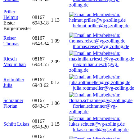
zolling.de
Priller
Helmut
08167
1.13
Erster
6943-18
helmut.priller@vg-zolling.de
Bürgermeister
Reiser
08167
1.09
Thomas
6943-34
thomas.reiser@vg-zolling.de
Riesch
08167
2.09
Maximilian
6943-55
maximilian.riesch@vg-
zolling.de
Rottmüller
08167
0.12
Julia
6943-62
julia.rottmueller@vg-zolling.de
Schranner
08167
1.06
Florian
6943-17
florian.schranner@vg-
zolling.de
08167
Schütt Lukas
1.15
6943-20
lukas.schuett@vg-zolling.de
08167