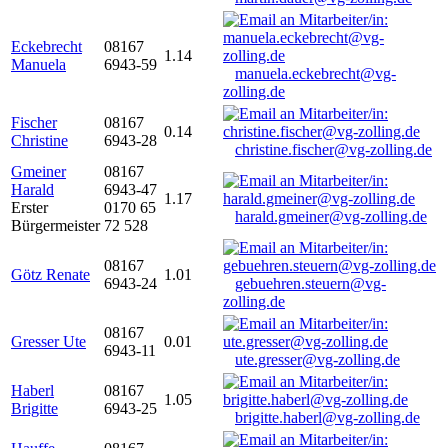
Eckebrecht
08167
1.14
Manuela
6943-59
manuela.eckebrecht@vg-
zolling.de
Fischer
08167
0.14
Christine
6943-28
christine.fischer@vg-zolling.de
Gmeiner
08167
Harald
6943-47
1.17
Erster
0170 65
harald.gmeiner@vg-zolling.de
Bürgermeister
72 528
08167
Götz Renate
1.01
6943-24
gebuehren.steuern@vg-
zolling.de
08167
Gresser Ute
0.01
6943-11
ute.gresser@vg-zolling.de
Haberl
08167
1.05
Brigitte
6943-25
brigitte.haberl@vg-zolling.de