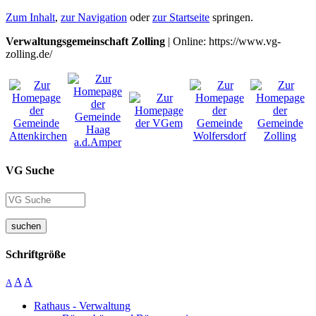
Zum Inhalt
,
zur Navigation
oder
zur Startseite
springen.
Verwaltungsgemeinschaft Zolling
| Online: https://www.vg-
zolling.de/
VG Suche
suchen
Schriftgröße
A
A
A
Rathaus - Verwaltung