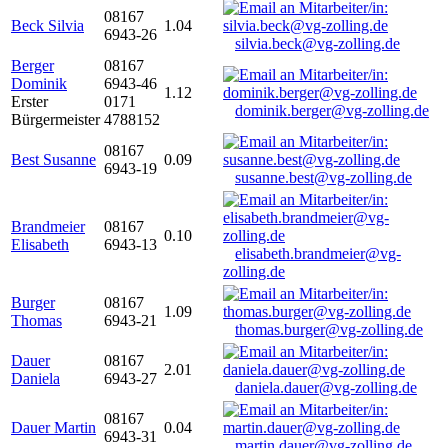
08167
Beck Silvia
1.04
6943-26
silvia.beck@vg-zolling.de
Berger
08167
Dominik
6943-46
1.12
Erster
0171
dominik.berger@vg-zolling.de
Bürgermeister
4788152
08167
Best Susanne
0.09
6943-19
susanne.best@vg-zolling.de
Brandmeier
08167
0.10
Elisabeth
6943-13
elisabeth.brandmeier@vg-
zolling.de
Burger
08167
1.09
Thomas
6943-21
thomas.burger@vg-zolling.de
Dauer
08167
2.01
Daniela
6943-27
daniela.dauer@vg-zolling.de
08167
Dauer Martin
0.04
6943-31
martin.dauer@vg-zolling.de