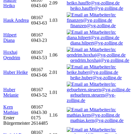
Hauffe
08167
2.09
Heiko
6943-60
heiko.hauffe@vg-zolling.de
08167
Hauk Andrea
1.03
6943-63
finanzen@vg-zolling.de
Hilpert
08167
Diana
6943-23
diana.hilpert@vg-zolling.de
Hoxhaj
08167
1.06
Qendrim
6943-53
qendrim.hoxhaj@vg-zolling.de
08167
Huber Heike
2.01
6943-66
heike.huber@vg-zolling.de
Huber
08167
1.01
Melanie
6943-52
gebuehren.steuern@vg-
zolling.de
Kern
08167
Mathias
6943-30
1.16
Erster
0175
mathias.kern@vg-zolling.de
Bürgermeister
2614485
08167