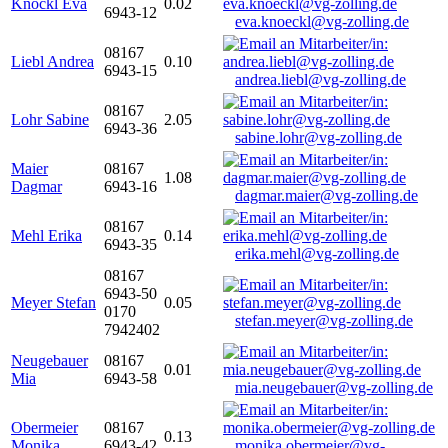
Knöckl Eva
0.02
6943-12
eva.knoeckl@vg-zolling.de
08167
Liebl Andrea
0.10
6943-15
andrea.liebl@vg-zolling.de
08167
Lohr Sabine
2.05
6943-36
sabine.lohr@vg-zolling.de
Maier
08167
1.08
Dagmar
6943-16
dagmar.maier@vg-zolling.de
08167
Mehl Erika
0.14
6943-35
erika.mehl@vg-zolling.de
08167
6943-50
Meyer Stefan
0.05
0170
stefan.meyer@vg-zolling.de
7942402
Neugebauer
08167
0.01
Mia
6943-58
mia.neugebauer@vg-zolling.de
Obermeier
08167
0.13
Monika
6943-42
monika.obermeier@vg-