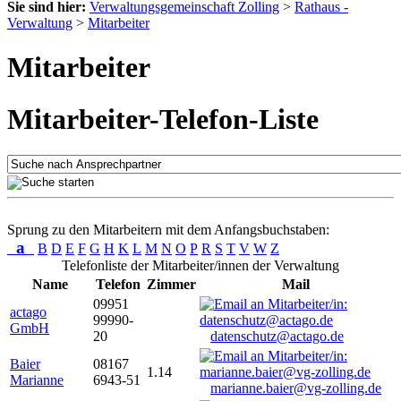
Sie sind hier:
Verwaltungsgemeinschaft Zolling
>
Rathaus -
Verwaltung
>
Mitarbeiter
Mitarbeiter
Mitarbeiter-Telefon-Liste
Sprung zu den Mitarbeitern mit dem Anfangsbuchstaben:
a
B
D
E
F
G
H
K
L
M
N
O
P
R
S
T
V
W
Z
Telefonliste der Mitarbeiter/innen der Verwaltung
Name
Telefon
Zimmer
Mail
09951
actago
99990-
GmbH
20
datenschutz@actago.de
Baier
08167
1.14
Marianne
6943-51
marianne.baier@vg-zolling.de