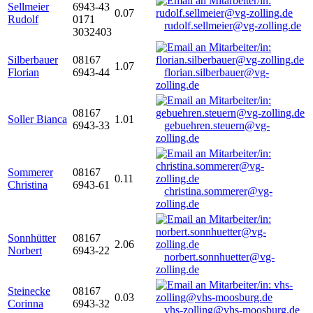
Sellmeier
6943-43
0.07
Rudolf
0171
rudolf.sellmeier@vg-zolling.de
3032403
Silberbauer
08167
1.07
Florian
6943-44
florian.silberbauer@vg-
zolling.de
08167
Soller Bianca
1.01
6943-33
gebuehren.steuern@vg-
zolling.de
Sommerer
08167
0.11
Christina
6943-61
christina.sommerer@vg-
zolling.de
Sonnhütter
08167
2.06
Norbert
6943-22
norbert.sonnhuetter@vg-
zolling.de
Steinecke
08167
0.03
Corinna
6943-32
vhs-zolling@vhs-moosburg.de