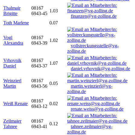
Thalmair
08167
1.03
Brigitte
6943-45
finanzen@vg-zolling.de
Toth Marlene
0.07
Vogl
08167
1.02
Alexandra
6943-39
vollstreckungsstelle@vg-
zolling.de
Vrhovnik
08167
1.07
Daniel
6943-37
daniel.vrhovnik@vg-zolling.de
Weinzierl
08167
0.05
Martin
6943-56
martin.weinzierl@vg-
zolling.de
08167
Weiß Renate
0.02
6943-12
renate.weiss@vg-zolling.de
Zeilmaier
08167
0.12
Tahnee
6943-41
tahnee.zeilmaier@vg-
zolling.de