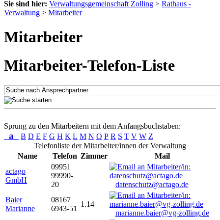
Sie sind hier:
Verwaltungsgemeinschaft Zolling
>
Rathaus -
Verwaltung
>
Mitarbeiter
Mitarbeiter
Mitarbeiter-Telefon-Liste
Sprung zu den Mitarbeitern mit dem Anfangsbuchstaben:
a
B
D
E
F
G
H
K
L
M
N
O
P
R
S
T
V
W
Z
Telefonliste der Mitarbeiter/innen der Verwaltung
Name
Telefon
Zimmer
Mail
09951
actago
99990-
GmbH
20
datenschutz@actago.de
Baier
08167
1.14
Marianne
6943-51
marianne.baier@vg-zolling.de