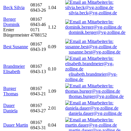
08167
Beck Silvia
1.04
6943-26
silvia.beck@vg-zolling.de
Berger
08167
Dominik
6943-46
1.12
Erster
0171
dominik.berger@vg-zolling.de
Bürgermeister
4788152
08167
Best Susanne
0.09
6943-19
susanne.best@vg-zolling.de
Brandmeier
08167
0.10
Elisabeth
6943-13
elisabeth.brandmeier@vg-
zolling.de
Burger
08167
1.09
Thomas
6943-21
thomas.burger@vg-zolling.de
Dauer
08167
2.01
Daniela
6943-27
daniela.dauer@vg-zolling.de
08167
Dauer Martin
0.04
6943-31
martin.dauer@vg-zolling.de