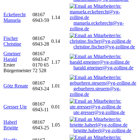
Eckebrecht
08167
1.14
Manuela
6943-59
manuela.eckebrecht@vg-
zolling.de
Fischer
08167
0.14
Christine
6943-28
christine.fischer@vg-zolling.de
Gmeiner
08167
Harald
6943-47
1.17
Erster
0170 65
harald.gmeiner@vg-zolling.de
Bürgermeister
72 528
08167
Götz Renate
1.01
6943-24
gebuehren.steuern@vg-
zolling.de
08167
Gresser Ute
0.01
6943-11
ute.gresser@vg-zolling.de
Haberl
08167
1.05
Brigitte
6943-25
brigitte.haberl@vg-zolling.de