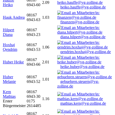
Hauffe
08167
2.09
Heiko
6943-60
heiko.hauffe@vg-zolling.de
08167
Hauk Andrea
1.03
6943-63
finanzen@vg-zolling.de
Hilpert
08167
Diana
6943-23
diana.hilpert@vg-zolling.de
Hoxhaj
08167
1.06
Qendrim
6943-53
qendrim.hoxhaj@vg-zolling.de
08167
Huber Heike
2.01
6943-66
heike.huber@vg-zolling.de
Huber
08167
1.01
Melanie
6943-52
gebuehren.steuern@vg-
zolling.de
Kern
08167
Mathias
6943-30
1.16
Erster
0175
mathias.kern@vg-zolling.de
Bürgermeister
2614485
08167