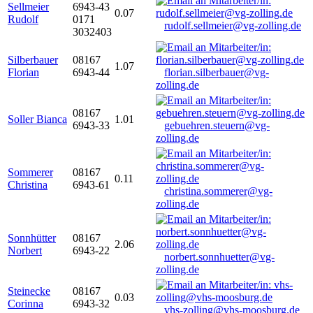
Sellmeier
6943-43
0.07
Rudolf
0171
rudolf.sellmeier@vg-zolling.de
3032403
Silberbauer
08167
1.07
Florian
6943-44
florian.silberbauer@vg-
zolling.de
08167
Soller Bianca
1.01
6943-33
gebuehren.steuern@vg-
zolling.de
Sommerer
08167
0.11
Christina
6943-61
christina.sommerer@vg-
zolling.de
Sonnhütter
08167
2.06
Norbert
6943-22
norbert.sonnhuetter@vg-
zolling.de
Steinecke
08167
0.03
Corinna
6943-32
vhs-zolling@vhs-moosburg.de