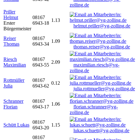
zolling.de
Priller
Helmut
08167
1.13
Erster
6943-18
helmut.priller@vg-zolling.de
Bürgermeister
Reiser
08167
1.09
Thomas
6943-34
thomas.reiser@vg-zolling.de
Riesch
08167
2.09
Maximilian
6943-55
maximilian.riesch@vg-
zolling.de
Rottmüller
08167
0.12
Julia
6943-62
julia.rottmueller@vg-zolling.de
Schranner
08167
1.06
Florian
6943-17
florian.schranner@vg-
zolling.de
08167
Schütt Lukas
1.15
6943-20
lukas.schuett@vg-zolling.de
08167