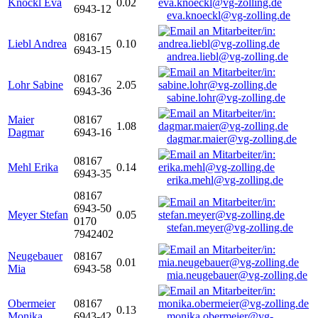
Knöckl Eva
0.02
6943-12
eva.knoeckl@vg-zolling.de
08167
Liebl Andrea
0.10
6943-15
andrea.liebl@vg-zolling.de
08167
Lohr Sabine
2.05
6943-36
sabine.lohr@vg-zolling.de
Maier
08167
1.08
Dagmar
6943-16
dagmar.maier@vg-zolling.de
08167
Mehl Erika
0.14
6943-35
erika.mehl@vg-zolling.de
08167
6943-50
Meyer Stefan
0.05
0170
stefan.meyer@vg-zolling.de
7942402
Neugebauer
08167
0.01
Mia
6943-58
mia.neugebauer@vg-zolling.de
Obermeier
08167
0.13
Monika
6943-42
monika.obermeier@vg-