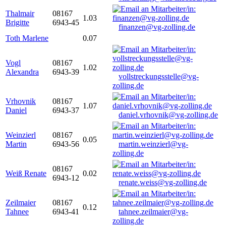
Thalmair
08167
1.03
Brigitte
6943-45
finanzen@vg-zolling.de
Toth Marlene
0.07
Vogl
08167
1.02
Alexandra
6943-39
vollstreckungsstelle@vg-
zolling.de
Vrhovnik
08167
1.07
Daniel
6943-37
daniel.vrhovnik@vg-zolling.de
Weinzierl
08167
0.05
Martin
6943-56
martin.weinzierl@vg-
zolling.de
08167
Weiß Renate
0.02
6943-12
renate.weiss@vg-zolling.de
Zeilmaier
08167
0.12
Tahnee
6943-41
tahnee.zeilmaier@vg-
zolling.de