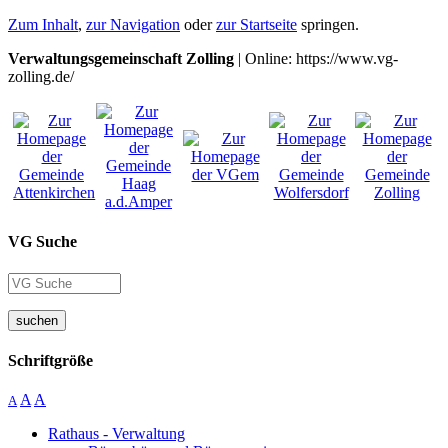
Zum Inhalt
,
zur Navigation
oder
zur Startseite
springen.
Verwaltungsgemeinschaft Zolling
| Online: https://www.vg-
zolling.de/
VG Suche
suchen
Schriftgröße
A
A
A
Rathaus - Verwaltung