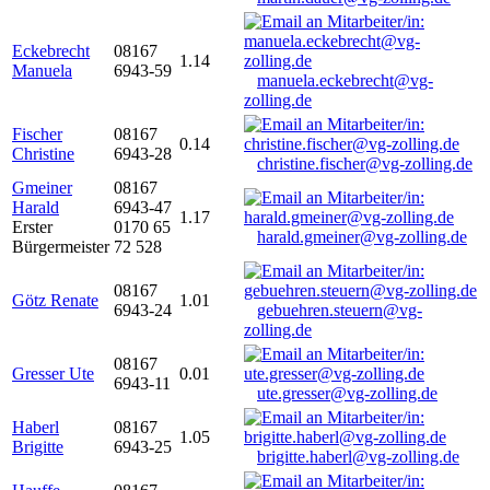
Eckebrecht
08167
1.14
Manuela
6943-59
manuela.eckebrecht@vg-
zolling.de
Fischer
08167
0.14
Christine
6943-28
christine.fischer@vg-zolling.de
Gmeiner
08167
Harald
6943-47
1.17
Erster
0170 65
harald.gmeiner@vg-zolling.de
Bürgermeister
72 528
08167
Götz Renate
1.01
6943-24
gebuehren.steuern@vg-
zolling.de
08167
Gresser Ute
0.01
6943-11
ute.gresser@vg-zolling.de
Haberl
08167
1.05
Brigitte
6943-25
brigitte.haberl@vg-zolling.de