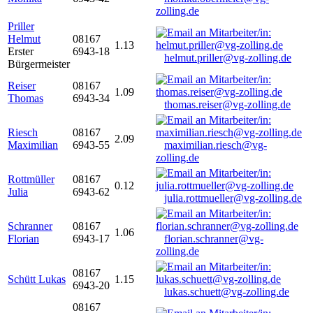
zolling.de
Priller
Helmut
08167
1.13
Erster
6943-18
helmut.priller@vg-zolling.de
Bürgermeister
Reiser
08167
1.09
Thomas
6943-34
thomas.reiser@vg-zolling.de
Riesch
08167
2.09
Maximilian
6943-55
maximilian.riesch@vg-
zolling.de
Rottmüller
08167
0.12
Julia
6943-62
julia.rottmueller@vg-zolling.de
Schranner
08167
1.06
Florian
6943-17
florian.schranner@vg-
zolling.de
08167
Schütt Lukas
1.15
6943-20
lukas.schuett@vg-zolling.de
08167