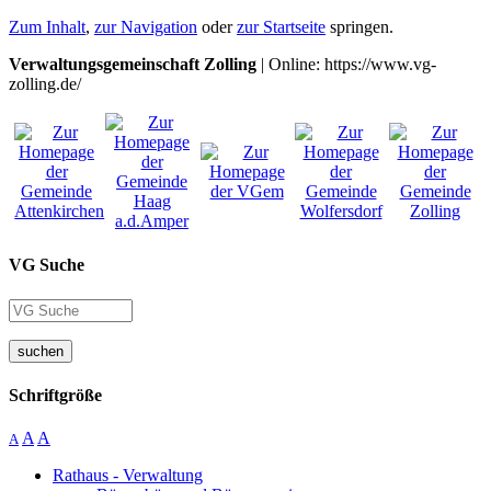
Zum Inhalt
,
zur Navigation
oder
zur Startseite
springen.
Verwaltungsgemeinschaft Zolling
| Online: https://www.vg-
zolling.de/
VG Suche
suchen
Schriftgröße
A
A
A
Rathaus - Verwaltung