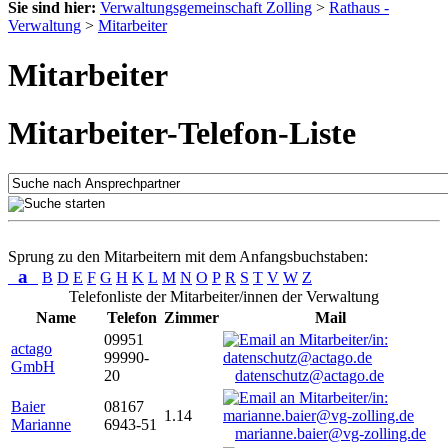
Sie sind hier:
Verwaltungsgemeinschaft Zolling
>
Rathaus -
Verwaltung
>
Mitarbeiter
Mitarbeiter
Mitarbeiter-Telefon-Liste
Sprung zu den Mitarbeitern mit dem Anfangsbuchstaben:
a
B
D
E
F
G
H
K
L
M
N
O
P
R
S
T
V
W
Z
Telefonliste der Mitarbeiter/innen der Verwaltung
Name
Telefon
Zimmer
Mail
09951
actago
99990-
GmbH
20
datenschutz@actago.de
Baier
08167
1.14
Marianne
6943-51
marianne.baier@vg-zolling.de