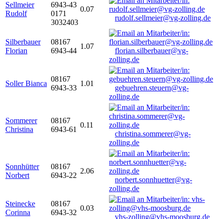
Sellmeier
6943-43
0.07
Rudolf
0171
rudolf.sellmeier@vg-zolling.de
3032403
Silberbauer
08167
1.07
Florian
6943-44
florian.silberbauer@vg-
zolling.de
08167
Soller Bianca
1.01
6943-33
gebuehren.steuern@vg-
zolling.de
Sommerer
08167
0.11
Christina
6943-61
christina.sommerer@vg-
zolling.de
Sonnhütter
08167
2.06
Norbert
6943-22
norbert.sonnhuetter@vg-
zolling.de
Steinecke
08167
0.03
Corinna
6943-32
vhs-zolling@vhs-moosburg.de