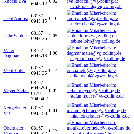
Knöckl Eva
0.02
6943-12
eva.knoeckl@vg-zolling.de
08167
Liebl Andrea
0.10
6943-15
andrea.liebl@vg-zolling.de
08167
Lohr Sabine
2.05
6943-36
sabine.lohr@vg-zolling.de
Maier
08167
1.08
Dagmar
6943-16
dagmar.maier@vg-zolling.de
08167
Mehl Erika
0.14
6943-35
erika.mehl@vg-zolling.de
08167
6943-50
Meyer Stefan
0.05
0170
stefan.meyer@vg-zolling.de
7942402
Neugebauer
08167
0.01
Mia
6943-58
mia.neugebauer@vg-zolling.de
Obermeier
08167
0.13
Monika
6943-42
monika.obermeier@vg-