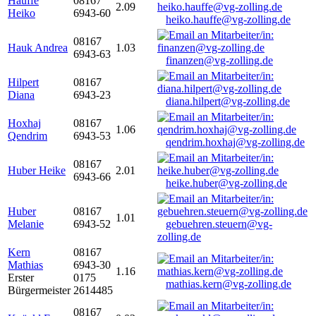
Hauffe
08167
2.09
Heiko
6943-60
heiko.hauffe@vg-zolling.de
08167
Hauk Andrea
1.03
6943-63
finanzen@vg-zolling.de
Hilpert
08167
Diana
6943-23
diana.hilpert@vg-zolling.de
Hoxhaj
08167
1.06
Qendrim
6943-53
qendrim.hoxhaj@vg-zolling.de
08167
Huber Heike
2.01
6943-66
heike.huber@vg-zolling.de
Huber
08167
1.01
Melanie
6943-52
gebuehren.steuern@vg-
zolling.de
Kern
08167
Mathias
6943-30
1.16
Erster
0175
mathias.kern@vg-zolling.de
Bürgermeister
2614485
08167