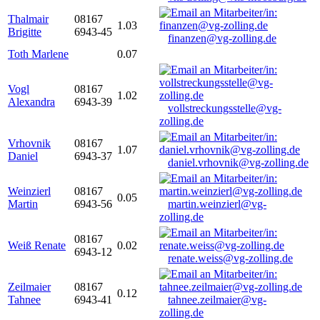
Thalmair
08167
1.03
Brigitte
6943-45
finanzen@vg-zolling.de
Toth Marlene
0.07
Vogl
08167
1.02
Alexandra
6943-39
vollstreckungsstelle@vg-
zolling.de
Vrhovnik
08167
1.07
Daniel
6943-37
daniel.vrhovnik@vg-zolling.de
Weinzierl
08167
0.05
Martin
6943-56
martin.weinzierl@vg-
zolling.de
08167
Weiß Renate
0.02
6943-12
renate.weiss@vg-zolling.de
Zeilmaier
08167
0.12
Tahnee
6943-41
tahnee.zeilmaier@vg-
zolling.de