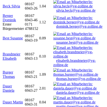
08167
Beck Silvia
1.04
6943-26
silvia.beck@vg-zolling.de
Berger
08167
Dominik
6943-46
1.12
Erster
0171
dominik.berger@vg-zolling.de
Bürgermeister
4788152
08167
Best Susanne
0.09
6943-19
susanne.best@vg-zolling.de
Brandmeier
08167
0.10
Elisabeth
6943-13
elisabeth.brandmeier@vg-
zolling.de
Burger
08167
1.09
Thomas
6943-21
thomas.burger@vg-zolling.de
Dauer
08167
2.01
Daniela
6943-27
daniela.dauer@vg-zolling.de
08167
Dauer Martin
0.04
6943-31
martin.dauer@vg-zolling.de