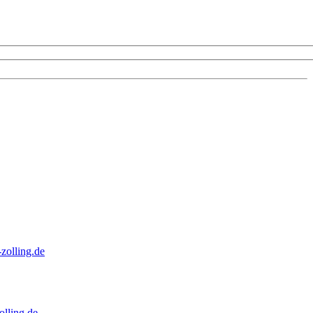
zolling.de
lling.de