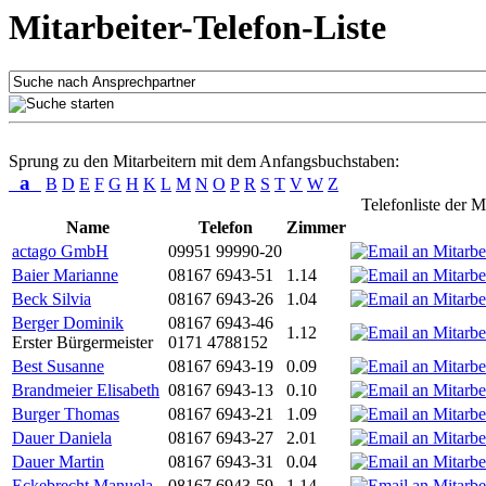
Mitarbeiter-Telefon-Liste
Sprung zu den Mitarbeitern mit dem Anfangsbuchstaben:
a
B
D
E
F
G
H
K
L
M
N
O
P
R
S
T
V
W
Z
Telefonliste der M
Name
Telefon
Zimmer
actago GmbH
09951 99990-20
Baier Marianne
08167 6943-51
1.14
Beck Silvia
08167 6943-26
1.04
Berger Dominik
08167 6943-46
1.12
Erster Bürgermeister
0171 4788152
Best Susanne
08167 6943-19
0.09
Brandmeier Elisabeth
08167 6943-13
0.10
Burger Thomas
08167 6943-21
1.09
Dauer Daniela
08167 6943-27
2.01
Dauer Martin
08167 6943-31
0.04
Eckebrecht Manuela
08167 6943-59
1.14