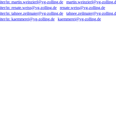
martin.weinzierl@vg-zolling.
renate.weiss@vg-zolling.de
tahnee.zeilmaier@vg-zolling.
kaemmerei@vg-zolling.de