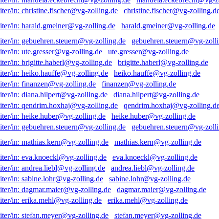
christine.fischer@vg-zolling.d
harald.gmeiner@vg-zolling.de
gebuehren.steuern@vg-zolli
ute.gresser@vg-zolling.de
brigitte.haberl@vg-zolling.de
heiko.hauffe@vg-zolling.de
finanzen@vg-zolling.de
diana.hilpert@vg-zolling.de
qendrim.hoxhaj@vg-zolling.d
heike.huber@vg-zolling.de
gebuehren.steuern@vg-zolli
mathias.kern@vg-zolling.de
eva.knoeckl@vg-zolling.de
andrea.liebl@vg-zolling.de
sabine.lohr@vg-zolling.de
dagmar.maier@vg-zolling.de
erika.mehl@vg-zolling.de
stefan.meyer@vg-zolling.de