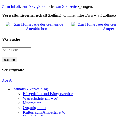
Zum Inhalt
,
zur Navigation
oder
zur Startseite
springen.
Verwaltungsgemeinschaft Zolling
| Online: https://www.vg-zolling.
VG Suche
suchen
Schriftgröße
A
A
A
Rathaus - Verwaltung
Bürgerbüro und Bürgerservice
Was erledige ich wo?
Mitarbeiter
Organigramm
Kulturraum Ampertal e.V.