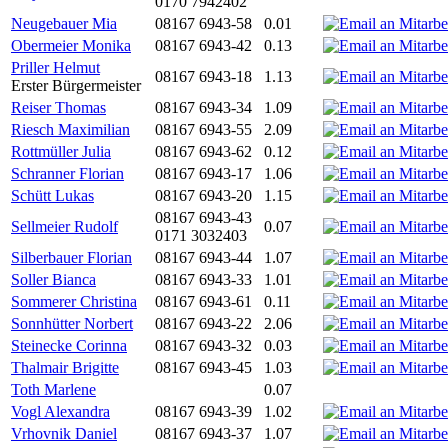
0170 7942402
Neugebauer Mia
08167 6943-58
0.01
Obermeier Monika
08167 6943-42
0.13
Priller Helmut
08167 6943-18
1.13
Erster Bürgermeister
Reiser Thomas
08167 6943-34
1.09
Riesch Maximilian
08167 6943-55
2.09
Rottmüller Julia
08167 6943-62
0.12
Schranner Florian
08167 6943-17
1.06
Schütt Lukas
08167 6943-20
1.15
08167 6943-43
Sellmeier Rudolf
0.07
0171 3032403
Silberbauer Florian
08167 6943-44
1.07
Soller Bianca
08167 6943-33
1.01
Sommerer Christina
08167 6943-61
0.11
Sonnhütter Norbert
08167 6943-22
2.06
Steinecke Corinna
08167 6943-32
0.03
Thalmair Brigitte
08167 6943-45
1.03
Toth Marlene
0.07
Vogl Alexandra
08167 6943-39
1.02
Vrhovnik Daniel
08167 6943-37
1.07