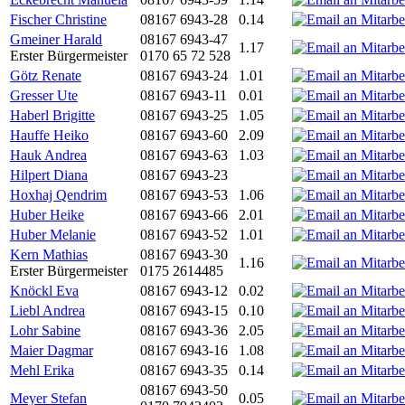
Fischer Christine
08167 6943-28
0.14
Gmeiner Harald
08167 6943-47
1.17
Erster Bürgermeister
0170 65 72 528
Götz Renate
08167 6943-24
1.01
Gresser Ute
08167 6943-11
0.01
Haberl Brigitte
08167 6943-25
1.05
Hauffe Heiko
08167 6943-60
2.09
Hauk Andrea
08167 6943-63
1.03
Hilpert Diana
08167 6943-23
Hoxhaj Qendrim
08167 6943-53
1.06
Huber Heike
08167 6943-66
2.01
Huber Melanie
08167 6943-52
1.01
Kern Mathias
08167 6943-30
1.16
Erster Bürgermeister
0175 2614485
Knöckl Eva
08167 6943-12
0.02
Liebl Andrea
08167 6943-15
0.10
Lohr Sabine
08167 6943-36
2.05
Maier Dagmar
08167 6943-16
1.08
Mehl Erika
08167 6943-35
0.14
08167 6943-50
Meyer Stefan
0.05