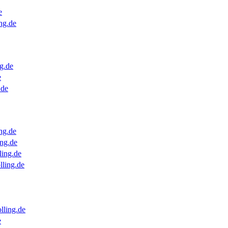
e
ng.de
g.de
e
.de
ng.de
ng.de
ling.de
lling.de
lling.de
e