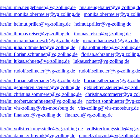
mia.neugebauer@vg-zolling.d
monika.obermeier@vg-zolli
helmut.priller@vg-zolling.de
thomas.reiser@vg-zolling.de
maximilian.riesch@vg-zollin
julia.rottmueller@vg-zolling.d
florian.schranner@vg-zolling
lukas.schuett@vg-zolling.de
rudolf.sellmeier@vg-zolling.de
florian.silberbauer@vg-zolli
gebuehren.steuern@vg-zolli
christina.sommerer@vg-zol
norbert.sonnhuetter@vg-zo
vhs-zolling@vhs-moosburg.de
finanzen@vg-zolling.de
vollstreckungsstelle@vg-zo
daniel.vrhovnik@vg-zolling.d