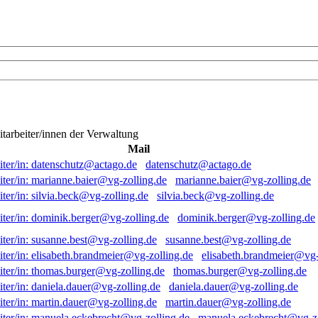
itarbeiter/innen der Verwaltung
Mail
datenschutz@actago.de
marianne.baier@vg-zolling.de
silvia.beck@vg-zolling.de
dominik.berger@vg-zolling.de
susanne.best@vg-zolling.de
elisabeth.brandmeier@vg-
thomas.burger@vg-zolling.de
daniela.dauer@vg-zolling.de
martin.dauer@vg-zolling.de
manuela.eckebrecht@vg-zo