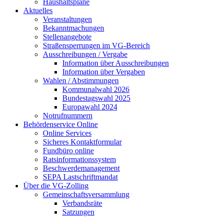
Haushaltspläne
Aktuelles
Veranstaltungen
Bekanntmachungen
Stellenangebote
Straßensperrungen im VG-Bereich
Ausschreibungen / Vergabe
Information über Ausschreibungen
Information über Vergaben
Wahlen / Abstimmungen
Kommunalwahl 2026
Bundestagswahl 2025
Europawahl 2024
Notrufnummern
Behördenservice Online
Online Services
Sicheres Kontaktformular
Fundbüro online
Ratsinformationssystem
Beschwerdemanagement
SEPA Lastschriftmandat
Über die VG-Zolling
Gemeinschaftsversammlung
Verbandsräte
Satzungen