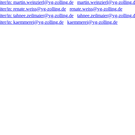
martin.weinzierl@vg-zolling.
renate.weiss@vg-zolling.de
tahnee.zeilmaier@vg-zolling.
kaemmerei@vg-zolling.de