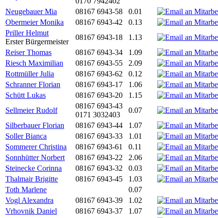
0170 7942402
Neugebauer Mia
08167 6943-58
0.01
Obermeier Monika
08167 6943-42
0.13
Priller Helmut
08167 6943-18
1.13
Erster Bürgermeister
Reiser Thomas
08167 6943-34
1.09
Riesch Maximilian
08167 6943-55
2.09
Rottmüller Julia
08167 6943-62
0.12
Schranner Florian
08167 6943-17
1.06
Schütt Lukas
08167 6943-20
1.15
08167 6943-43
Sellmeier Rudolf
0.07
0171 3032403
Silberbauer Florian
08167 6943-44
1.07
Soller Bianca
08167 6943-33
1.01
Sommerer Christina
08167 6943-61
0.11
Sonnhütter Norbert
08167 6943-22
2.06
Steinecke Corinna
08167 6943-32
0.03
Thalmair Brigitte
08167 6943-45
1.03
Toth Marlene
0.07
Vogl Alexandra
08167 6943-39
1.02
Vrhovnik Daniel
08167 6943-37
1.07