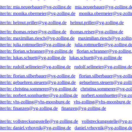
mia.neugebauer@vg-zolling.d
monika.obermeier@vg-zolli
helmut.priller@vg-zolling.de
thomas.reiser@vg-zolling.de
maximilian.riesch@vg-zollin
julia.rottmueller@vg-zolling.d
florian.schranner@vg-zolling
lukas.schuett@vg-zolling.de
rudolf.sellmeier@vg-zolling.de
florian.silberbauer@vg-zolli
gebuehren.steuern@vg-zolli
christina.sommerer@vg-zol
norbert.sonnhuetter@vg-zo
vhs-zolling@vhs-moosburg.de
finanzen@vg-zolling.de
vollstreckungsstelle@vg-zo
daniel.vrhovnik@vg-zolling.d