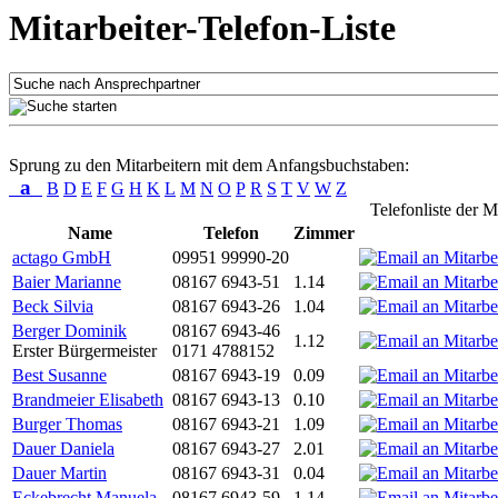
Mitarbeiter-Telefon-Liste
Sprung zu den Mitarbeitern mit dem Anfangsbuchstaben:
a
B
D
E
F
G
H
K
L
M
N
O
P
R
S
T
V
W
Z
Telefonliste der M
Name
Telefon
Zimmer
actago GmbH
09951 99990-20
Baier Marianne
08167 6943-51
1.14
Beck Silvia
08167 6943-26
1.04
Berger Dominik
08167 6943-46
1.12
Erster Bürgermeister
0171 4788152
Best Susanne
08167 6943-19
0.09
Brandmeier Elisabeth
08167 6943-13
0.10
Burger Thomas
08167 6943-21
1.09
Dauer Daniela
08167 6943-27
2.01
Dauer Martin
08167 6943-31
0.04
Eckebrecht Manuela
08167 6943-59
1.14