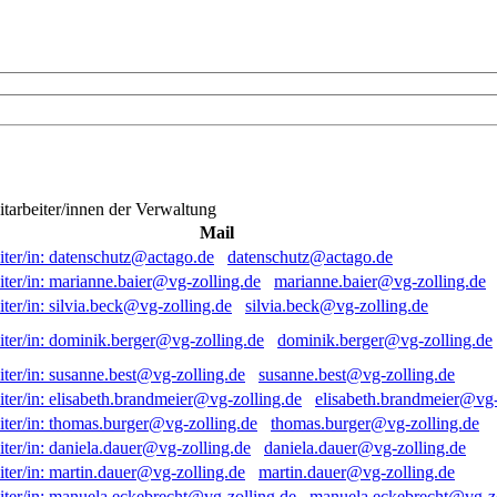
itarbeiter/innen der Verwaltung
Mail
datenschutz@actago.de
marianne.baier@vg-zolling.de
silvia.beck@vg-zolling.de
dominik.berger@vg-zolling.de
susanne.best@vg-zolling.de
elisabeth.brandmeier@vg-
thomas.burger@vg-zolling.de
daniela.dauer@vg-zolling.de
martin.dauer@vg-zolling.de
manuela.eckebrecht@vg-zo