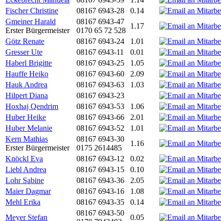
Fischer Christine
08167 6943-28
0.14
Gmeiner Harald
08167 6943-47
1.17
Erster Bürgermeister
0170 65 72 528
Götz Renate
08167 6943-24
1.01
Gresser Ute
08167 6943-11
0.01
Haberl Brigitte
08167 6943-25
1.05
Hauffe Heiko
08167 6943-60
2.09
Hauk Andrea
08167 6943-63
1.03
Hilpert Diana
08167 6943-23
Hoxhaj Qendrim
08167 6943-53
1.06
Huber Heike
08167 6943-66
2.01
Huber Melanie
08167 6943-52
1.01
Kern Mathias
08167 6943-30
1.16
Erster Bürgermeister
0175 2614485
Knöckl Eva
08167 6943-12
0.02
Liebl Andrea
08167 6943-15
0.10
Lohr Sabine
08167 6943-36
2.05
Maier Dagmar
08167 6943-16
1.08
Mehl Erika
08167 6943-35
0.14
08167 6943-50
Meyer Stefan
0.05