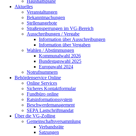
Haushaltspläne
Aktuelles
Veranstaltungen
Bekanntmachungen
Stellenangebote
Straßensperrungen im VG-Bereich
Ausschreibungen / Vergabe
Information über Ausschreibungen
Information über Vergaben
Wahlen / Abstimmungen
Kommunalwahl 2026
Bundestagswahl 2025
Europawahl 2024
Notrufnummern
Behördenservice Online
Online Services
Sicheres Kontaktformular
Fundbüro online
Ratsinformationssystem
Beschwerdemanagement
SEPA Lastschriftmandat
Über die VG-Zolling
Gemeinschaftsversammlung
Verbandsräte
Satzungen