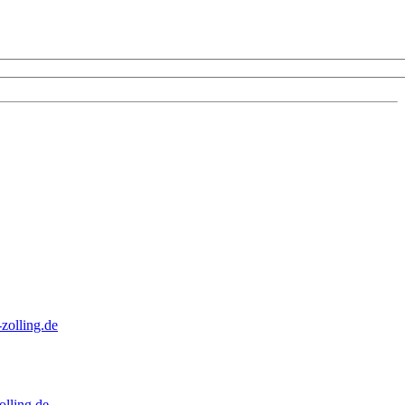
zolling.de
lling.de