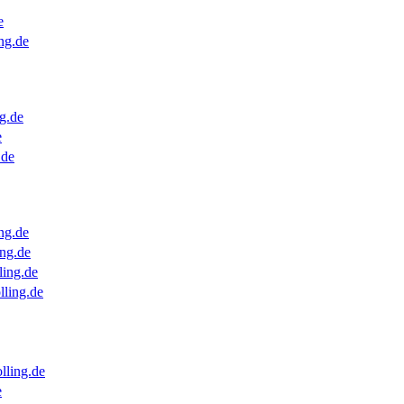
e
ng.de
g.de
e
.de
ng.de
ng.de
ling.de
lling.de
lling.de
e