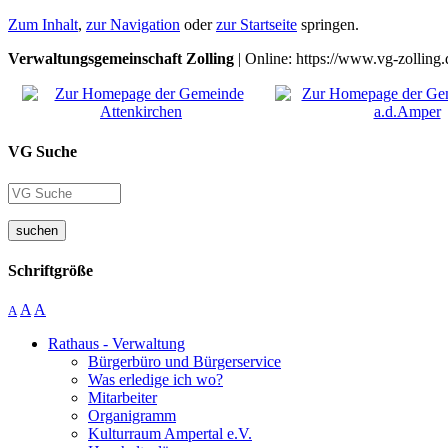
Zum Inhalt
,
zur Navigation
oder
zur Startseite
springen.
Verwaltungsgemeinschaft Zolling
| Online: https://www.vg-zolling.
VG Suche
suchen
Schriftgröße
A
A
A
Rathaus - Verwaltung
Bürgerbüro und Bürgerservice
Was erledige ich wo?
Mitarbeiter
Organigramm
Kulturraum Ampertal e.V.