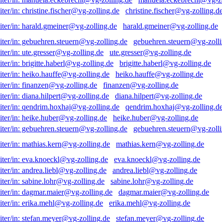
christine.fischer@vg-zolling.d
harald.gmeiner@vg-zolling.de
gebuehren.steuern@vg-zolli
ute.gresser@vg-zolling.de
brigitte.haberl@vg-zolling.de
heiko.hauffe@vg-zolling.de
finanzen@vg-zolling.de
diana.hilpert@vg-zolling.de
qendrim.hoxhaj@vg-zolling.d
heike.huber@vg-zolling.de
gebuehren.steuern@vg-zolli
mathias.kern@vg-zolling.de
eva.knoeckl@vg-zolling.de
andrea.liebl@vg-zolling.de
sabine.lohr@vg-zolling.de
dagmar.maier@vg-zolling.de
erika.mehl@vg-zolling.de
stefan.meyer@vg-zolling.de