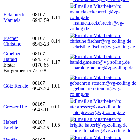
Eckebrecht
08167
1.14
Manuela
6943-59
manuela.eckebrecht@vg-
zolling.de
Fischer
08167
0.14
Christine
6943-28
christine.fischer@vg-zolling.de
Gmeiner
08167
Harald
6943-47
1.17
Erster
0170 65
harald.gmeiner@vg-zolling.de
Bürgermeister
72 528
08167
Götz Renate
1.01
6943-24
gebuehren.steuern@vg-
zolling.de
08167
Gresser Ute
0.01
6943-11
ute.gresser@vg-zolling.de
Haberl
08167
1.05
Brigitte
6943-25
brigitte.haberl@vg-zolling.de