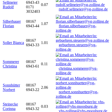
Sellmeier
6943-43
0.07
Rudolf
0171
rudolf.sellmeier@vg-zolling.de
3032403
Silberbauer
08167
1.07
Florian
6943-44
florian.silberbauer@vg-
zolling.de
08167
Soller Bianca
1.01
6943-33
gebuehren.steuern@vg-
zolling.de
Sommerer
08167
0.11
Christina
6943-61
christina.sommerer@vg-
zolling.de
Sonnhütter
08167
2.06
Norbert
6943-22
norbert.sonnhuetter@vg-
zolling.de
Steinecke
08167
0.03
Corinna
6943-32
vhs-zolling@vhs-moosburg.de