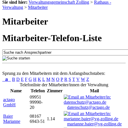
Sie sind hier:
Verwaltungsgemeinschaft Zolling
>
Rathaus -
Verwaltung
>
Mitarbeiter
Mitarbeiter
Mitarbeiter-Telefon-Liste
Sprung zu den Mitarbeitern mit dem Anfangsbuchstaben:
a
B
D
E
F
G
H
K
L
M
N
O
P
R
S
T
V
W
Z
Telefonliste der Mitarbeiter/innen der Verwaltung
Name
Telefon
Zimmer
Mail
09951
actago
99990-
GmbH
20
datenschutz@actago.de
Baier
08167
1.14
Marianne
6943-51
marianne.baier@vg-zolling.de