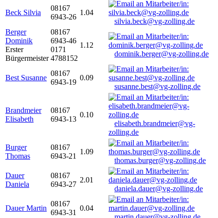
08167
Beck Silvia
1.04
6943-26
silvia.beck@vg-zolling.de
Berger
08167
Dominik
6943-46
1.12
Erster
0171
dominik.berger@vg-zolling.de
Bürgermeister
4788152
08167
Best Susanne
0.09
6943-19
susanne.best@vg-zolling.de
Brandmeier
08167
0.10
Elisabeth
6943-13
elisabeth.brandmeier@vg-
zolling.de
Burger
08167
1.09
Thomas
6943-21
thomas.burger@vg-zolling.de
Dauer
08167
2.01
Daniela
6943-27
daniela.dauer@vg-zolling.de
08167
Dauer Martin
0.04
6943-31
martin.dauer@vg-zolling.de