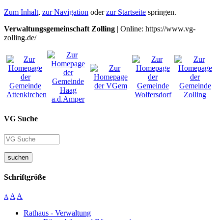
Zum Inhalt
,
zur Navigation
oder
zur Startseite
springen.
Verwaltungsgemeinschaft Zolling
| Online: https://www.vg-
zolling.de/
VG Suche
suchen
Schriftgröße
A
A
A
Rathaus - Verwaltung