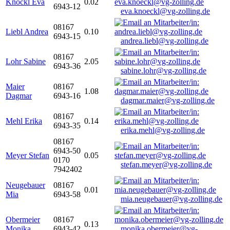
Knöckl Eva
0.02
6943-12
eva.knoeckl@vg-zolling.de
08167
Liebl Andrea
0.10
6943-15
andrea.liebl@vg-zolling.de
08167
Lohr Sabine
2.05
6943-36
sabine.lohr@vg-zolling.de
Maier
08167
1.08
Dagmar
6943-16
dagmar.maier@vg-zolling.de
08167
Mehl Erika
0.14
6943-35
erika.mehl@vg-zolling.de
08167
6943-50
Meyer Stefan
0.05
0170
stefan.meyer@vg-zolling.de
7942402
Neugebauer
08167
0.01
Mia
6943-58
mia.neugebauer@vg-zolling.de
Obermeier
08167
0.13
Monika
6943-42
monika.obermeier@vg-