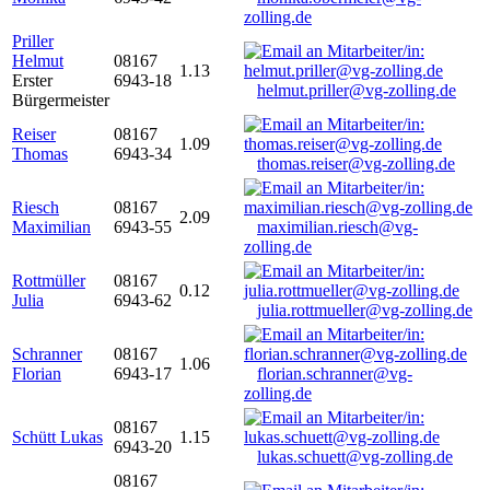
zolling.de
Priller
Helmut
08167
1.13
Erster
6943-18
helmut.priller@vg-zolling.de
Bürgermeister
Reiser
08167
1.09
Thomas
6943-34
thomas.reiser@vg-zolling.de
Riesch
08167
2.09
Maximilian
6943-55
maximilian.riesch@vg-
zolling.de
Rottmüller
08167
0.12
Julia
6943-62
julia.rottmueller@vg-zolling.de
Schranner
08167
1.06
Florian
6943-17
florian.schranner@vg-
zolling.de
08167
Schütt Lukas
1.15
6943-20
lukas.schuett@vg-zolling.de
08167