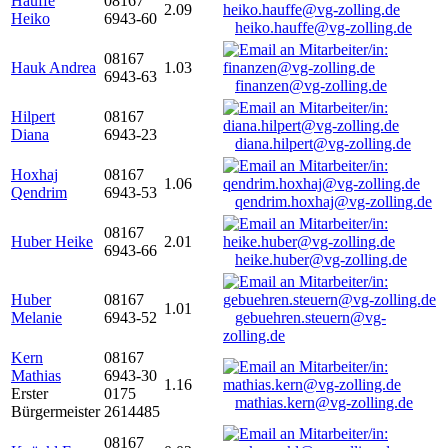
Hauffe
08167
2.09
Heiko
6943-60
heiko.hauffe@vg-zolling.de
08167
Hauk Andrea
1.03
6943-63
finanzen@vg-zolling.de
Hilpert
08167
Diana
6943-23
diana.hilpert@vg-zolling.de
Hoxhaj
08167
1.06
Qendrim
6943-53
qendrim.hoxhaj@vg-zolling.de
08167
Huber Heike
2.01
6943-66
heike.huber@vg-zolling.de
Huber
08167
1.01
Melanie
6943-52
gebuehren.steuern@vg-
zolling.de
Kern
08167
Mathias
6943-30
1.16
Erster
0175
mathias.kern@vg-zolling.de
Bürgermeister
2614485
08167