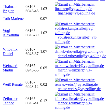
Thalmair
08167
1.03
Brigitte
6943-45
finanzen@vg-zolling.de
Toth Marlene
0.07
Vogl
08167
1.02
Alexandra
6943-39
vollstreckungsstelle@vg-
zolling.de
Vrhovnik
08167
1.07
Daniel
6943-37
daniel.vrhovnik@vg-zolling.de
Weinzierl
08167
0.05
Martin
6943-56
martin.weinzierl@vg-
zolling.de
08167
Weiß Renate
0.02
6943-12
renate.weiss@vg-zolling.de
Zeilmaier
08167
0.12
Tahnee
6943-41
tahnee.zeilmaier@vg-
zolling.de