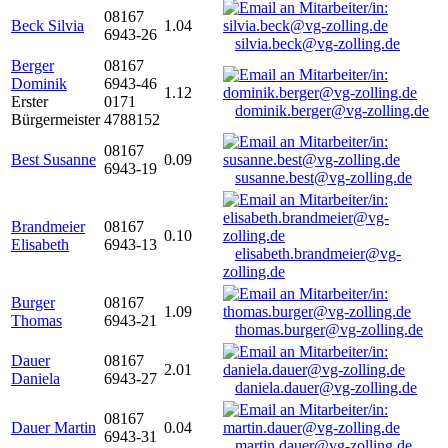
08167
Beck Silvia
1.04
6943-26
silvia.beck@vg-zolling.de
Berger
08167
Dominik
6943-46
1.12
Erster
0171
dominik.berger@vg-zolling.de
Bürgermeister
4788152
08167
Best Susanne
0.09
6943-19
susanne.best@vg-zolling.de
Brandmeier
08167
0.10
Elisabeth
6943-13
elisabeth.brandmeier@vg-
zolling.de
Burger
08167
1.09
Thomas
6943-21
thomas.burger@vg-zolling.de
Dauer
08167
2.01
Daniela
6943-27
daniela.dauer@vg-zolling.de
08167
Dauer Martin
0.04
6943-31
martin.dauer@vg-zolling.de