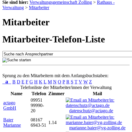
Sie sind hier:
Verwaltungsgemeinschaft Zolling
>
Rathaus -
Verwaltung
>
Mitarbeiter
Mitarbeiter
Mitarbeiter-Telefon-Liste
Sprung zu den Mitarbeitern mit dem Anfangsbuchstaben:
a
B
D
E
F
G
H
K
L
M
N
O
P
R
S
T
V
W
Z
Telefonliste der Mitarbeiter/innen der Verwaltung
Name
Telefon
Zimmer
Mail
09951
actago
99990-
GmbH
20
datenschutz@actago.de
Baier
08167
1.14
Marianne
6943-51
marianne.baier@vg-zolling.de