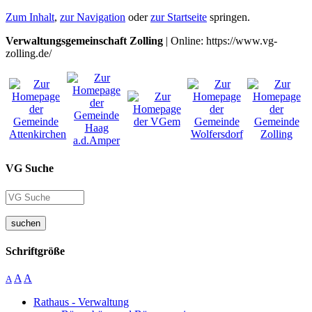
Zum Inhalt
,
zur Navigation
oder
zur Startseite
springen.
Verwaltungsgemeinschaft Zolling
| Online: https://www.vg-
zolling.de/
VG Suche
suchen
Schriftgröße
A
A
A
Rathaus - Verwaltung