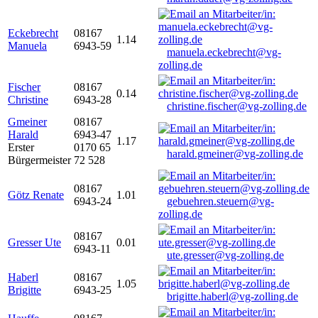
Eckebrecht
08167
1.14
Manuela
6943-59
manuela.eckebrecht@vg-
zolling.de
Fischer
08167
0.14
Christine
6943-28
christine.fischer@vg-zolling.de
Gmeiner
08167
Harald
6943-47
1.17
Erster
0170 65
harald.gmeiner@vg-zolling.de
Bürgermeister
72 528
08167
Götz Renate
1.01
6943-24
gebuehren.steuern@vg-
zolling.de
08167
Gresser Ute
0.01
6943-11
ute.gresser@vg-zolling.de
Haberl
08167
1.05
Brigitte
6943-25
brigitte.haberl@vg-zolling.de