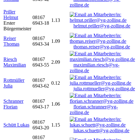
zolling.de
Priller
Helmut
08167
1.13
Erster
6943-18
helmut.priller@vg-zolling.de
Bürgermeister
Reiser
08167
1.09
Thomas
6943-34
thomas.reiser@vg-zolling.de
Riesch
08167
2.09
Maximilian
6943-55
maximilian.riesch@vg-
zolling.de
Rottmüller
08167
0.12
Julia
6943-62
julia.rottmueller@vg-zolling.de
Schranner
08167
1.06
Florian
6943-17
florian.schranner@vg-
zolling.de
08167
Schütt Lukas
1.15
6943-20
lukas.schuett@vg-zolling.de
08167