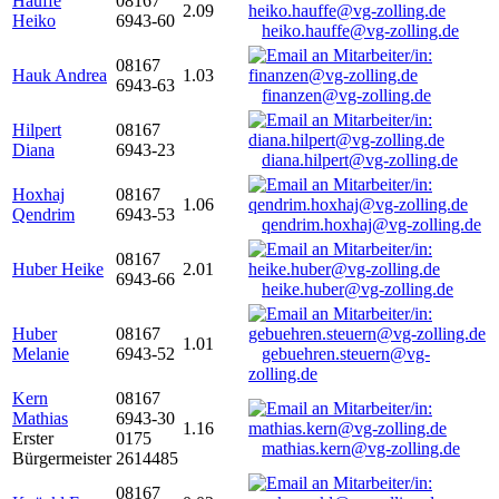
Hauffe
08167
2.09
Heiko
6943-60
heiko.hauffe@vg-zolling.de
08167
Hauk Andrea
1.03
6943-63
finanzen@vg-zolling.de
Hilpert
08167
Diana
6943-23
diana.hilpert@vg-zolling.de
Hoxhaj
08167
1.06
Qendrim
6943-53
qendrim.hoxhaj@vg-zolling.de
08167
Huber Heike
2.01
6943-66
heike.huber@vg-zolling.de
Huber
08167
1.01
Melanie
6943-52
gebuehren.steuern@vg-
zolling.de
Kern
08167
Mathias
6943-30
1.16
Erster
0175
mathias.kern@vg-zolling.de
Bürgermeister
2614485
08167