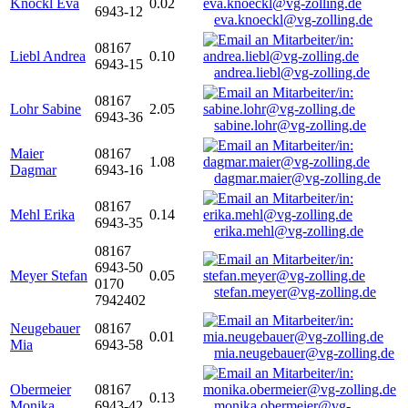
Knöckl Eva
0.02
6943-12
eva.knoeckl@vg-zolling.de
08167
Liebl Andrea
0.10
6943-15
andrea.liebl@vg-zolling.de
08167
Lohr Sabine
2.05
6943-36
sabine.lohr@vg-zolling.de
Maier
08167
1.08
Dagmar
6943-16
dagmar.maier@vg-zolling.de
08167
Mehl Erika
0.14
6943-35
erika.mehl@vg-zolling.de
08167
6943-50
Meyer Stefan
0.05
0170
stefan.meyer@vg-zolling.de
7942402
Neugebauer
08167
0.01
Mia
6943-58
mia.neugebauer@vg-zolling.de
Obermeier
08167
0.13
Monika
6943-42
monika.obermeier@vg-