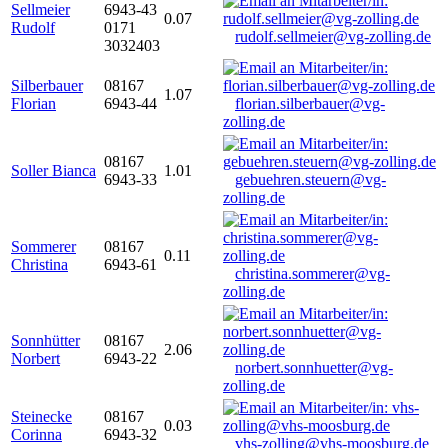
Sellmeier
6943-43
0.07
Rudolf
0171
rudolf.sellmeier@vg-zolling.de
3032403
Silberbauer
08167
1.07
Florian
6943-44
florian.silberbauer@vg-
zolling.de
08167
Soller Bianca
1.01
6943-33
gebuehren.steuern@vg-
zolling.de
Sommerer
08167
0.11
Christina
6943-61
christina.sommerer@vg-
zolling.de
Sonnhütter
08167
2.06
Norbert
6943-22
norbert.sonnhuetter@vg-
zolling.de
Steinecke
08167
0.03
Corinna
6943-32
vhs-zolling@vhs-moosburg.de