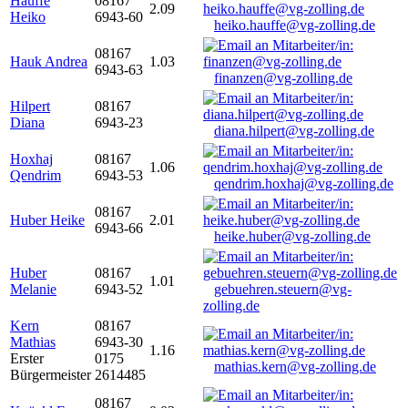
Hauffe
08167
2.09
Heiko
6943-60
heiko.hauffe@vg-zolling.de
08167
Hauk Andrea
1.03
6943-63
finanzen@vg-zolling.de
Hilpert
08167
Diana
6943-23
diana.hilpert@vg-zolling.de
Hoxhaj
08167
1.06
Qendrim
6943-53
qendrim.hoxhaj@vg-zolling.de
08167
Huber Heike
2.01
6943-66
heike.huber@vg-zolling.de
Huber
08167
1.01
Melanie
6943-52
gebuehren.steuern@vg-
zolling.de
Kern
08167
Mathias
6943-30
1.16
Erster
0175
mathias.kern@vg-zolling.de
Bürgermeister
2614485
08167