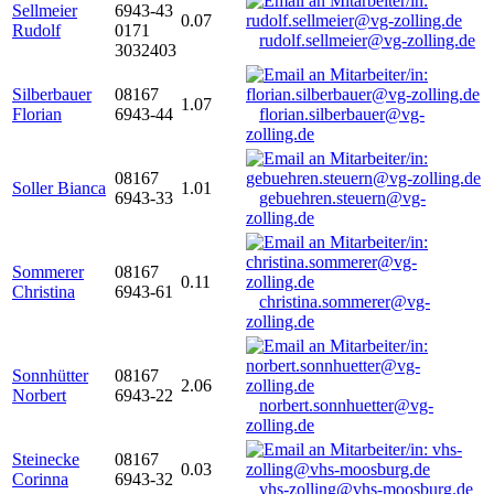
Sellmeier
6943-43
0.07
Rudolf
0171
rudolf.sellmeier@vg-zolling.de
3032403
Silberbauer
08167
1.07
Florian
6943-44
florian.silberbauer@vg-
zolling.de
08167
Soller Bianca
1.01
6943-33
gebuehren.steuern@vg-
zolling.de
Sommerer
08167
0.11
Christina
6943-61
christina.sommerer@vg-
zolling.de
Sonnhütter
08167
2.06
Norbert
6943-22
norbert.sonnhuetter@vg-
zolling.de
Steinecke
08167
0.03
Corinna
6943-32
vhs-zolling@vhs-moosburg.de