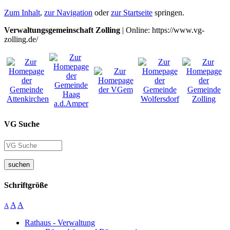
Zum Inhalt
,
zur Navigation
oder
zur Startseite
springen.
Verwaltungsgemeinschaft Zolling
| Online: https://www.vg-
zolling.de/
VG Suche
suchen
Schriftgröße
A
A
A
Rathaus - Verwaltung