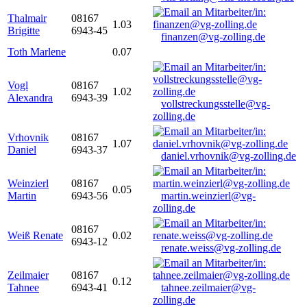
Thalmair
08167
1.03
Brigitte
6943-45
finanzen@vg-zolling.de
Toth Marlene
0.07
Vogl
08167
1.02
Alexandra
6943-39
vollstreckungsstelle@vg-
zolling.de
Vrhovnik
08167
1.07
Daniel
6943-37
daniel.vrhovnik@vg-zolling.de
Weinzierl
08167
0.05
Martin
6943-56
martin.weinzierl@vg-
zolling.de
08167
Weiß Renate
0.02
6943-12
renate.weiss@vg-zolling.de
Zeilmaier
08167
0.12
Tahnee
6943-41
tahnee.zeilmaier@vg-
zolling.de