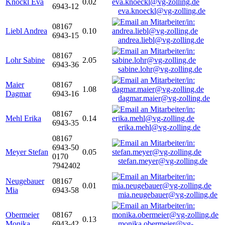
Knöckl Eva
0.02
6943-12
eva.knoeckl@vg-zolling.de
08167
Liebl Andrea
0.10
6943-15
andrea.liebl@vg-zolling.de
08167
Lohr Sabine
2.05
6943-36
sabine.lohr@vg-zolling.de
Maier
08167
1.08
Dagmar
6943-16
dagmar.maier@vg-zolling.de
08167
Mehl Erika
0.14
6943-35
erika.mehl@vg-zolling.de
08167
6943-50
Meyer Stefan
0.05
0170
stefan.meyer@vg-zolling.de
7942402
Neugebauer
08167
0.01
Mia
6943-58
mia.neugebauer@vg-zolling.de
Obermeier
08167
0.13
Monika
6943-42
monika.obermeier@vg-