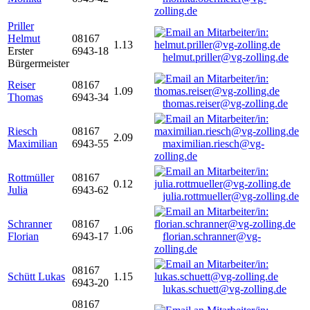
zolling.de
Priller
Helmut
08167
1.13
Erster
6943-18
helmut.priller@vg-zolling.de
Bürgermeister
Reiser
08167
1.09
Thomas
6943-34
thomas.reiser@vg-zolling.de
Riesch
08167
2.09
Maximilian
6943-55
maximilian.riesch@vg-
zolling.de
Rottmüller
08167
0.12
Julia
6943-62
julia.rottmueller@vg-zolling.de
Schranner
08167
1.06
Florian
6943-17
florian.schranner@vg-
zolling.de
08167
Schütt Lukas
1.15
6943-20
lukas.schuett@vg-zolling.de
08167