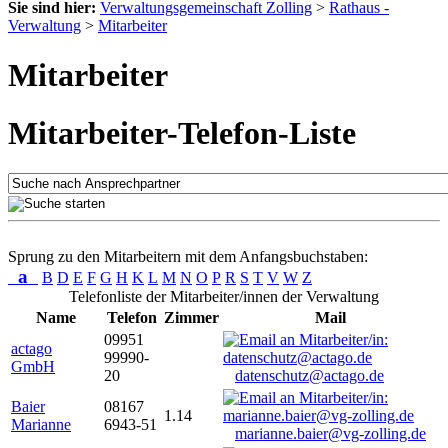
Sie sind hier:
Verwaltungsgemeinschaft Zolling
>
Rathaus -
Verwaltung
>
Mitarbeiter
Mitarbeiter
Mitarbeiter-Telefon-Liste
Sprung zu den Mitarbeitern mit dem Anfangsbuchstaben:
a
B
D
E
F
G
H
K
L
M
N
O
P
R
S
T
V
W
Z
Telefonliste der Mitarbeiter/innen der Verwaltung
Name
Telefon
Zimmer
Mail
09951
actago
99990-
GmbH
20
datenschutz@actago.de
Baier
08167
1.14
Marianne
6943-51
marianne.baier@vg-zolling.de