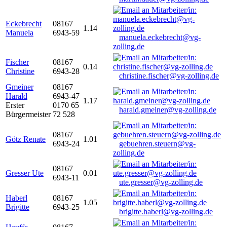
Eckebrecht
08167
1.14
Manuela
6943-59
manuela.eckebrecht@vg-
zolling.de
Fischer
08167
0.14
Christine
6943-28
christine.fischer@vg-zolling.de
Gmeiner
08167
Harald
6943-47
1.17
Erster
0170 65
harald.gmeiner@vg-zolling.de
Bürgermeister
72 528
08167
Götz Renate
1.01
6943-24
gebuehren.steuern@vg-
zolling.de
08167
Gresser Ute
0.01
6943-11
ute.gresser@vg-zolling.de
Haberl
08167
1.05
Brigitte
6943-25
brigitte.haberl@vg-zolling.de