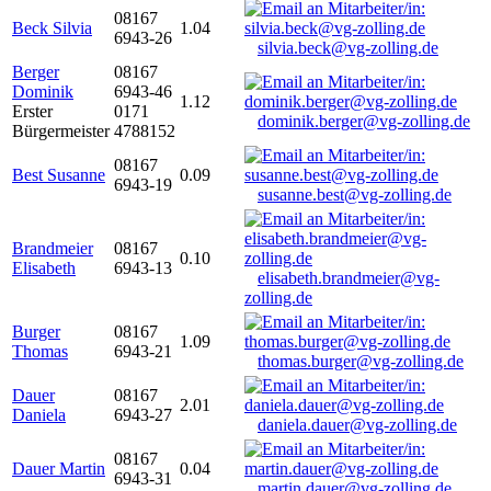
08167
Beck Silvia
1.04
6943-26
silvia.beck@vg-zolling.de
Berger
08167
Dominik
6943-46
1.12
Erster
0171
dominik.berger@vg-zolling.de
Bürgermeister
4788152
08167
Best Susanne
0.09
6943-19
susanne.best@vg-zolling.de
Brandmeier
08167
0.10
Elisabeth
6943-13
elisabeth.brandmeier@vg-
zolling.de
Burger
08167
1.09
Thomas
6943-21
thomas.burger@vg-zolling.de
Dauer
08167
2.01
Daniela
6943-27
daniela.dauer@vg-zolling.de
08167
Dauer Martin
0.04
6943-31
martin.dauer@vg-zolling.de