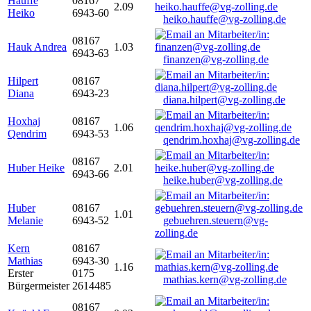
Hauffe
08167
2.09
Heiko
6943-60
heiko.hauffe@vg-zolling.de
08167
Hauk Andrea
1.03
6943-63
finanzen@vg-zolling.de
Hilpert
08167
Diana
6943-23
diana.hilpert@vg-zolling.de
Hoxhaj
08167
1.06
Qendrim
6943-53
qendrim.hoxhaj@vg-zolling.de
08167
Huber Heike
2.01
6943-66
heike.huber@vg-zolling.de
Huber
08167
1.01
Melanie
6943-52
gebuehren.steuern@vg-
zolling.de
Kern
08167
Mathias
6943-30
1.16
Erster
0175
mathias.kern@vg-zolling.de
Bürgermeister
2614485
08167