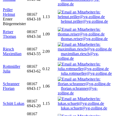
zolling.de
Priller
Helmut
08167
1.13
Erster
6943-18
helmut.priller@vg-zolling.de
Bürgermeister
Reiser
08167
1.09
Thomas
6943-34
thomas.reiser@vg-zolling.de
Riesch
08167
2.09
Maximilian
6943-55
maximilian.riesch@vg-
zolling.de
Rottmüller
08167
0.12
Julia
6943-62
julia.rottmueller@vg-zolling.de
Schranner
08167
1.06
Florian
6943-17
florian.schranner@vg-
zolling.de
08167
Schütt Lukas
1.15
6943-20
lukas.schuett@vg-zolling.de
08167