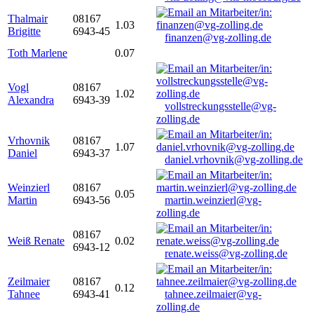
Thalmair
08167
1.03
Brigitte
6943-45
finanzen@vg-zolling.de
Toth Marlene
0.07
Vogl
08167
1.02
Alexandra
6943-39
vollstreckungsstelle@vg-
zolling.de
Vrhovnik
08167
1.07
Daniel
6943-37
daniel.vrhovnik@vg-zolling.de
Weinzierl
08167
0.05
Martin
6943-56
martin.weinzierl@vg-
zolling.de
08167
Weiß Renate
0.02
6943-12
renate.weiss@vg-zolling.de
Zeilmaier
08167
0.12
Tahnee
6943-41
tahnee.zeilmaier@vg-
zolling.de