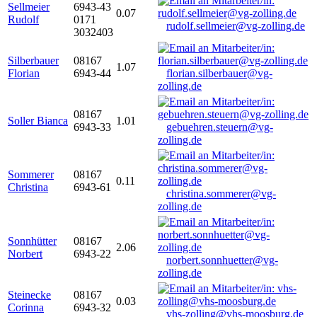
Sellmeier
6943-43
0.07
Rudolf
0171
rudolf.sellmeier@vg-zolling.de
3032403
Silberbauer
08167
1.07
Florian
6943-44
florian.silberbauer@vg-
zolling.de
08167
Soller Bianca
1.01
6943-33
gebuehren.steuern@vg-
zolling.de
Sommerer
08167
0.11
Christina
6943-61
christina.sommerer@vg-
zolling.de
Sonnhütter
08167
2.06
Norbert
6943-22
norbert.sonnhuetter@vg-
zolling.de
Steinecke
08167
0.03
Corinna
6943-32
vhs-zolling@vhs-moosburg.de