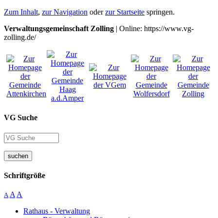
Zum Inhalt
,
zur Navigation
oder
zur Startseite
springen.
Verwaltungsgemeinschaft Zolling
| Online: https://www.vg-
zolling.de/
VG Suche
suchen
Schriftgröße
A
A
A
Rathaus - Verwaltung