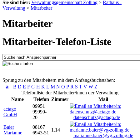
Sie sind hier:
Verwaltungsgemeinschaft Zolling
>
Rathaus -
Verwaltung
>
Mitarbeiter
Mitarbeiter
Mitarbeiter-Telefon-Liste
Sprung zu den Mitarbeitern mit dem Anfangsbuchstaben:
a
B
D
E
F
G
H
K
L
M
N
O
P
R
S
T
V
W
Z
Telefonliste der Mitarbeiter/innen der Verwaltung
Name
Telefon
Zimmer
Mail
09951
actago
99990-
GmbH
20
datenschutz@actago.de
Baier
08167
1.14
Marianne
6943-51
marianne.baier@vg-zolling.de