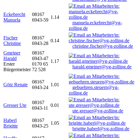
Eckebrecht
08167
1.14
Manuela
6943-59
manuela.eckebrecht@vg-
zolling.de
Fischer
08167
0.14
Christine
6943-28
christine.fischer@vg-zolling.de
Gmeiner
08167
Harald
6943-47
1.17
Erster
0170 65
harald.gmeiner@vg-zolling.de
Bürgermeister
72 528
08167
Götz Renate
1.01
6943-24
gebuehren.steuern@vg-
zolling.de
08167
Gresser Ute
0.01
6943-11
ute.gresser@vg-zolling.de
Haberl
08167
1.05
Brigitte
6943-25
brigitte.haberl@vg-zolling.de