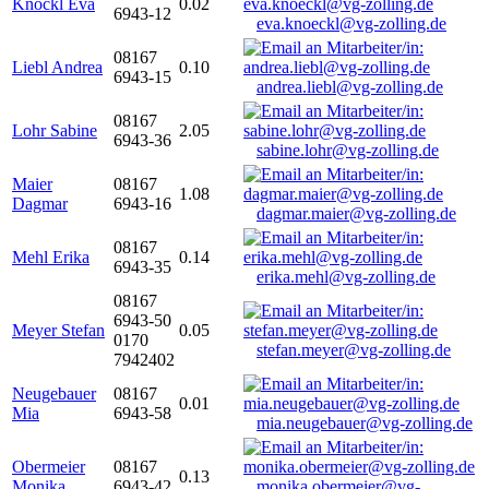
Knöckl Eva
0.02
6943-12
eva.knoeckl@vg-zolling.de
08167
Liebl Andrea
0.10
6943-15
andrea.liebl@vg-zolling.de
08167
Lohr Sabine
2.05
6943-36
sabine.lohr@vg-zolling.de
Maier
08167
1.08
Dagmar
6943-16
dagmar.maier@vg-zolling.de
08167
Mehl Erika
0.14
6943-35
erika.mehl@vg-zolling.de
08167
6943-50
Meyer Stefan
0.05
0170
stefan.meyer@vg-zolling.de
7942402
Neugebauer
08167
0.01
Mia
6943-58
mia.neugebauer@vg-zolling.de
Obermeier
08167
0.13
Monika
6943-42
monika.obermeier@vg-