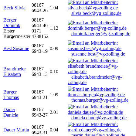
08167
Beck Silvia
1.04
6943-26
silvia.beck@vg-zolling.de
Berger
08167
Dominik
6943-46
1.12
Erster
0171
dominik.berger@vg-zolling.de
Bürgermeister
4788152
08167
Best Susanne
0.09
6943-19
susanne.best@vg-zolling.de
Brandmeier
08167
0.10
Elisabeth
6943-13
elisabeth.brandmeier@vg-
zolling.de
Burger
08167
1.09
Thomas
6943-21
thomas.burger@vg-zolling.de
Dauer
08167
2.01
Daniela
6943-27
daniela.dauer@vg-zolling.de
08167
Dauer Martin
0.04
6943-31
martin.dauer@vg-zolling.de