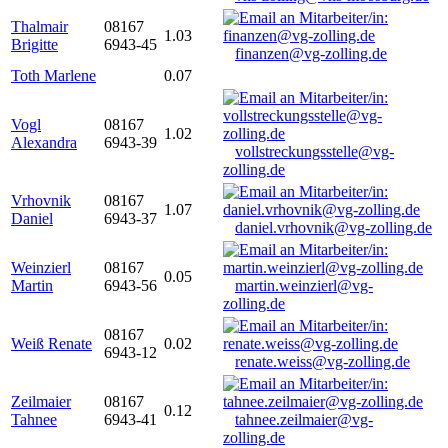
Thalmair
08167
1.03
Brigitte
6943-45
finanzen@vg-zolling.de
Toth Marlene
0.07
Vogl
08167
1.02
Alexandra
6943-39
vollstreckungsstelle@vg-
zolling.de
Vrhovnik
08167
1.07
Daniel
6943-37
daniel.vrhovnik@vg-zolling.de
Weinzierl
08167
0.05
Martin
6943-56
martin.weinzierl@vg-
zolling.de
08167
Weiß Renate
0.02
6943-12
renate.weiss@vg-zolling.de
Zeilmaier
08167
0.12
Tahnee
6943-41
tahnee.zeilmaier@vg-
zolling.de