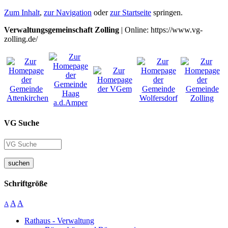
Zum Inhalt
,
zur Navigation
oder
zur Startseite
springen.
Verwaltungsgemeinschaft Zolling
| Online: https://www.vg-
zolling.de/
VG Suche
suchen
Schriftgröße
A
A
A
Rathaus - Verwaltung