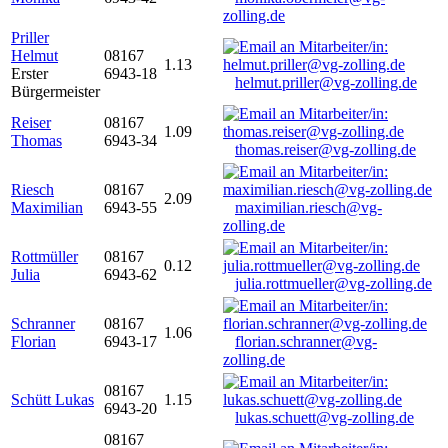
zolling.de
Priller
Helmut
08167
1.13
Erster
6943-18
helmut.priller@vg-zolling.de
Bürgermeister
Reiser
08167
1.09
Thomas
6943-34
thomas.reiser@vg-zolling.de
Riesch
08167
2.09
Maximilian
6943-55
maximilian.riesch@vg-
zolling.de
Rottmüller
08167
0.12
Julia
6943-62
julia.rottmueller@vg-zolling.de
Schranner
08167
1.06
Florian
6943-17
florian.schranner@vg-
zolling.de
08167
Schütt Lukas
1.15
6943-20
lukas.schuett@vg-zolling.de
08167