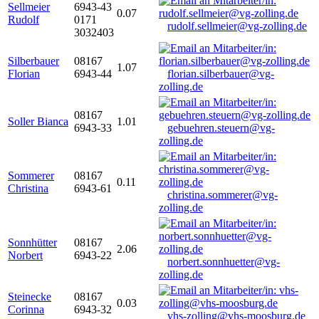
Sellmeier
6943-43
0.07
Rudolf
0171
rudolf.sellmeier@vg-zolling.de
3032403
Silberbauer
08167
1.07
Florian
6943-44
florian.silberbauer@vg-
zolling.de
08167
Soller Bianca
1.01
6943-33
gebuehren.steuern@vg-
zolling.de
Sommerer
08167
0.11
Christina
6943-61
christina.sommerer@vg-
zolling.de
Sonnhütter
08167
2.06
Norbert
6943-22
norbert.sonnhuetter@vg-
zolling.de
Steinecke
08167
0.03
Corinna
6943-32
vhs-zolling@vhs-moosburg.de