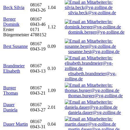
08167
Beck Silvia
1.04
6943-26
silvia.beck@vg-zolling.de
Berger
08167
Dominik
6943-46
1.12
Erster
0171
dominik.berger@vg-zolling.de
Bürgermeister
4788152
08167
Best Susanne
0.09
6943-19
susanne.best@vg-zolling.de
Brandmeier
08167
0.10
Elisabeth
6943-13
elisabeth.brandmeier@vg-
zolling.de
Burger
08167
1.09
Thomas
6943-21
thomas.burger@vg-zolling.de
Dauer
08167
2.01
Daniela
6943-27
daniela.dauer@vg-zolling.de
08167
Dauer Martin
0.04
6943-31
martin.dauer@vg-zolling.de