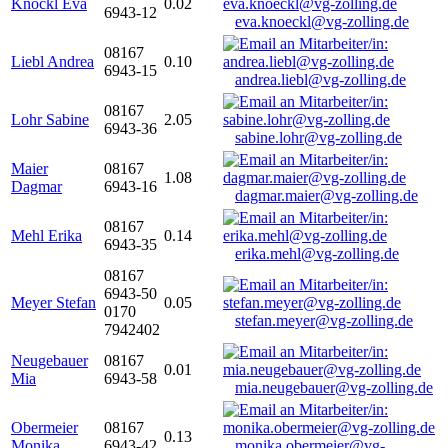
Knöckl Eva
0.02
6943-12
eva.knoeckl@vg-zolling.de
08167
Liebl Andrea
0.10
6943-15
andrea.liebl@vg-zolling.de
08167
Lohr Sabine
2.05
6943-36
sabine.lohr@vg-zolling.de
Maier
08167
1.08
Dagmar
6943-16
dagmar.maier@vg-zolling.de
08167
Mehl Erika
0.14
6943-35
erika.mehl@vg-zolling.de
08167
6943-50
Meyer Stefan
0.05
0170
stefan.meyer@vg-zolling.de
7942402
Neugebauer
08167
0.01
Mia
6943-58
mia.neugebauer@vg-zolling.de
Obermeier
08167
0.13
Monika
6943-42
monika.obermeier@vg-