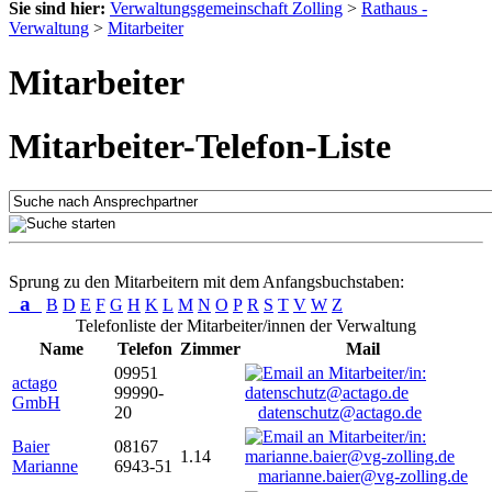
Sie sind hier:
Verwaltungsgemeinschaft Zolling
>
Rathaus -
Verwaltung
>
Mitarbeiter
Mitarbeiter
Mitarbeiter-Telefon-Liste
Sprung zu den Mitarbeitern mit dem Anfangsbuchstaben:
a
B
D
E
F
G
H
K
L
M
N
O
P
R
S
T
V
W
Z
Telefonliste der Mitarbeiter/innen der Verwaltung
Name
Telefon
Zimmer
Mail
09951
actago
99990-
GmbH
20
datenschutz@actago.de
Baier
08167
1.14
Marianne
6943-51
marianne.baier@vg-zolling.de