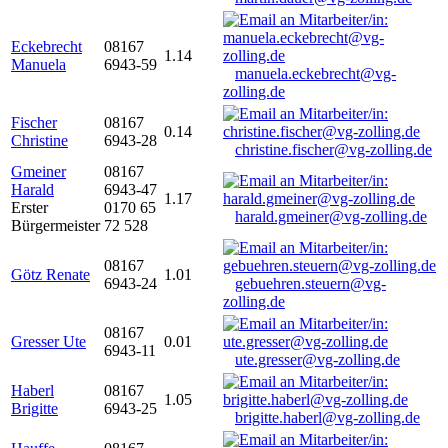
Eckebrecht
08167
1.14
Manuela
6943-59
manuela.eckebrecht@vg-
zolling.de
Fischer
08167
0.14
Christine
6943-28
christine.fischer@vg-zolling.de
Gmeiner
08167
Harald
6943-47
1.17
Erster
0170 65
harald.gmeiner@vg-zolling.de
Bürgermeister
72 528
08167
Götz Renate
1.01
6943-24
gebuehren.steuern@vg-
zolling.de
08167
Gresser Ute
0.01
6943-11
ute.gresser@vg-zolling.de
Haberl
08167
1.05
Brigitte
6943-25
brigitte.haberl@vg-zolling.de