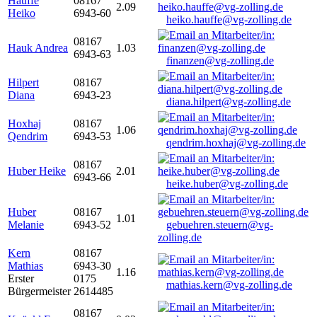
Hauffe
08167
2.09
Heiko
6943-60
heiko.hauffe@vg-zolling.de
08167
Hauk Andrea
1.03
6943-63
finanzen@vg-zolling.de
Hilpert
08167
Diana
6943-23
diana.hilpert@vg-zolling.de
Hoxhaj
08167
1.06
Qendrim
6943-53
qendrim.hoxhaj@vg-zolling.de
08167
Huber Heike
2.01
6943-66
heike.huber@vg-zolling.de
Huber
08167
1.01
Melanie
6943-52
gebuehren.steuern@vg-
zolling.de
Kern
08167
Mathias
6943-30
1.16
Erster
0175
mathias.kern@vg-zolling.de
Bürgermeister
2614485
08167