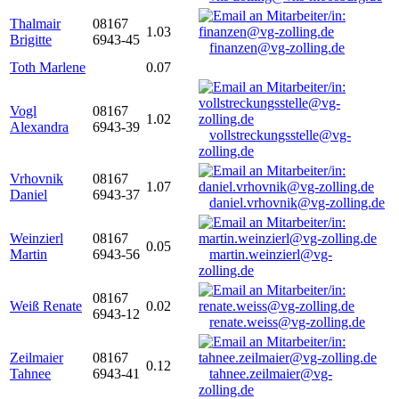
Thalmair
08167
1.03
Brigitte
6943-45
finanzen@vg-zolling.de
Toth Marlene
0.07
Vogl
08167
1.02
Alexandra
6943-39
vollstreckungsstelle@vg-
zolling.de
Vrhovnik
08167
1.07
Daniel
6943-37
daniel.vrhovnik@vg-zolling.de
Weinzierl
08167
0.05
Martin
6943-56
martin.weinzierl@vg-
zolling.de
08167
Weiß Renate
0.02
6943-12
renate.weiss@vg-zolling.de
Zeilmaier
08167
0.12
Tahnee
6943-41
tahnee.zeilmaier@vg-
zolling.de