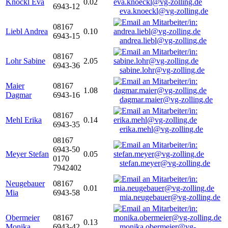
Knöckl Eva
0.02
6943-12
eva.knoeckl@vg-zolling.de
08167
Liebl Andrea
0.10
6943-15
andrea.liebl@vg-zolling.de
08167
Lohr Sabine
2.05
6943-36
sabine.lohr@vg-zolling.de
Maier
08167
1.08
Dagmar
6943-16
dagmar.maier@vg-zolling.de
08167
Mehl Erika
0.14
6943-35
erika.mehl@vg-zolling.de
08167
6943-50
Meyer Stefan
0.05
0170
stefan.meyer@vg-zolling.de
7942402
Neugebauer
08167
0.01
Mia
6943-58
mia.neugebauer@vg-zolling.de
Obermeier
08167
0.13
Monika
6943-42
monika.obermeier@vg-