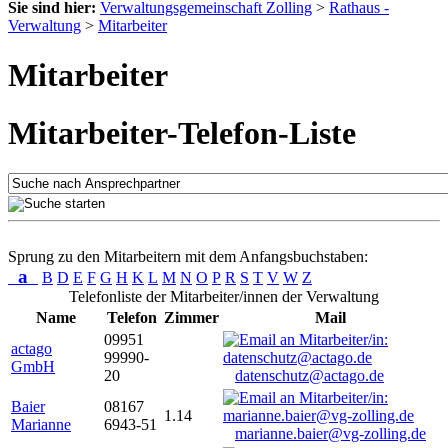
Sie sind hier:
Verwaltungsgemeinschaft Zolling
>
Rathaus -
Verwaltung
>
Mitarbeiter
Mitarbeiter
Mitarbeiter-Telefon-Liste
Sprung zu den Mitarbeitern mit dem Anfangsbuchstaben:
a
B
D
E
F
G
H
K
L
M
N
O
P
R
S
T
V
W
Z
Telefonliste der Mitarbeiter/innen der Verwaltung
Name
Telefon
Zimmer
Mail
09951
actago
99990-
GmbH
20
datenschutz@actago.de
Baier
08167
1.14
Marianne
6943-51
marianne.baier@vg-zolling.de