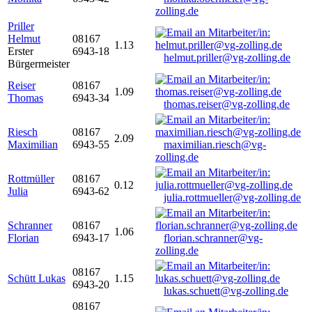
zolling.de
Priller
Helmut
08167
1.13
Erster
6943-18
helmut.priller@vg-zolling.de
Bürgermeister
Reiser
08167
1.09
Thomas
6943-34
thomas.reiser@vg-zolling.de
Riesch
08167
2.09
Maximilian
6943-55
maximilian.riesch@vg-
zolling.de
Rottmüller
08167
0.12
Julia
6943-62
julia.rottmueller@vg-zolling.de
Schranner
08167
1.06
Florian
6943-17
florian.schranner@vg-
zolling.de
08167
Schütt Lukas
1.15
6943-20
lukas.schuett@vg-zolling.de
08167