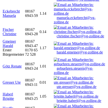
Eckebrecht
08167
1.14
Manuela
6943-59
manuela.eckebrecht@vg-
zolling.de
Fischer
08167
0.14
Christine
6943-28
christine.fischer@vg-zolling.de
Gmeiner
08167
Harald
6943-47
1.17
Erster
0170 65
harald.gmeiner@vg-zolling.de
Bürgermeister
72 528
08167
Götz Renate
1.01
6943-24
gebuehren.steuern@vg-
zolling.de
08167
Gresser Ute
0.01
6943-11
ute.gresser@vg-zolling.de
Haberl
08167
1.05
Brigitte
6943-25
brigitte.haberl@vg-zolling.de