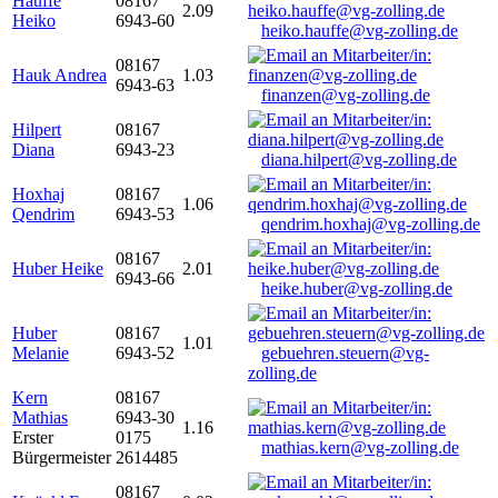
Hauffe
08167
2.09
Heiko
6943-60
heiko.hauffe@vg-zolling.de
08167
Hauk Andrea
1.03
6943-63
finanzen@vg-zolling.de
Hilpert
08167
Diana
6943-23
diana.hilpert@vg-zolling.de
Hoxhaj
08167
1.06
Qendrim
6943-53
qendrim.hoxhaj@vg-zolling.de
08167
Huber Heike
2.01
6943-66
heike.huber@vg-zolling.de
Huber
08167
1.01
Melanie
6943-52
gebuehren.steuern@vg-
zolling.de
Kern
08167
Mathias
6943-30
1.16
Erster
0175
mathias.kern@vg-zolling.de
Bürgermeister
2614485
08167