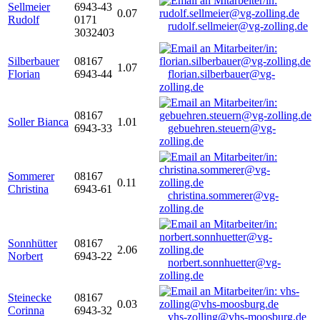
Sellmeier
6943-43
0.07
Rudolf
0171
rudolf.sellmeier@vg-zolling.de
3032403
Silberbauer
08167
1.07
Florian
6943-44
florian.silberbauer@vg-
zolling.de
08167
Soller Bianca
1.01
6943-33
gebuehren.steuern@vg-
zolling.de
Sommerer
08167
0.11
Christina
6943-61
christina.sommerer@vg-
zolling.de
Sonnhütter
08167
2.06
Norbert
6943-22
norbert.sonnhuetter@vg-
zolling.de
Steinecke
08167
0.03
Corinna
6943-32
vhs-zolling@vhs-moosburg.de