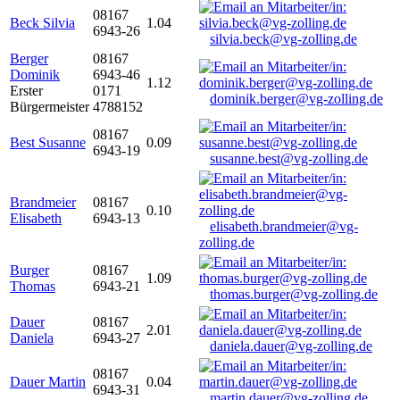
08167
Beck Silvia
1.04
6943-26
silvia.beck@vg-zolling.de
Berger
08167
Dominik
6943-46
1.12
Erster
0171
dominik.berger@vg-zolling.de
Bürgermeister
4788152
08167
Best Susanne
0.09
6943-19
susanne.best@vg-zolling.de
Brandmeier
08167
0.10
Elisabeth
6943-13
elisabeth.brandmeier@vg-
zolling.de
Burger
08167
1.09
Thomas
6943-21
thomas.burger@vg-zolling.de
Dauer
08167
2.01
Daniela
6943-27
daniela.dauer@vg-zolling.de
08167
Dauer Martin
0.04
6943-31
martin.dauer@vg-zolling.de