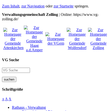
Zum Inhalt
,
zur Navigation
oder
zur Startseite
springen.
Verwaltungsgemeinschaft Zolling
| Online: https://www.vg-
zolling.de/
VG Suche
suchen
Schriftgröße
A
A
A
Rathaus - Verwaltung