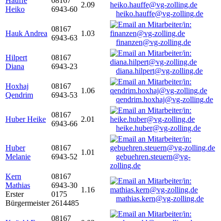
Hauffe
08167
2.09
Heiko
6943-60
heiko.hauffe@vg-zolling.de
08167
Hauk Andrea
1.03
6943-63
finanzen@vg-zolling.de
Hilpert
08167
Diana
6943-23
diana.hilpert@vg-zolling.de
Hoxhaj
08167
1.06
Qendrim
6943-53
qendrim.hoxhaj@vg-zolling.de
08167
Huber Heike
2.01
6943-66
heike.huber@vg-zolling.de
Huber
08167
1.01
Melanie
6943-52
gebuehren.steuern@vg-
zolling.de
Kern
08167
Mathias
6943-30
1.16
Erster
0175
mathias.kern@vg-zolling.de
Bürgermeister
2614485
08167