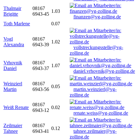
Thalmair
08167
1.03
Brigitte
6943-45
finanzen@vg-zolling.de
Toth Marlene
0.07
Vogl
08167
1.02
Alexandra
6943-39
vollstreckungsstelle@vg-
zolling.de
Vrhovnik
08167
1.07
Daniel
6943-37
daniel.vrhovnik@vg-zolling.de
Weinzierl
08167
0.05
Martin
6943-56
martin.weinzierl@vg-
zolling.de
08167
Weiß Renate
0.02
6943-12
renate.weiss@vg-zolling.de
Zeilmaier
08167
0.12
Tahnee
6943-41
tahnee.zeilmaier@vg-
zolling.de