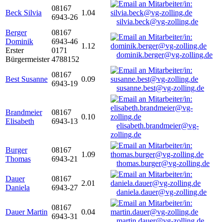
08167
Beck Silvia
1.04
6943-26
silvia.beck@vg-zolling.de
Berger
08167
Dominik
6943-46
1.12
Erster
0171
dominik.berger@vg-zolling.de
Bürgermeister
4788152
08167
Best Susanne
0.09
6943-19
susanne.best@vg-zolling.de
Brandmeier
08167
0.10
Elisabeth
6943-13
elisabeth.brandmeier@vg-
zolling.de
Burger
08167
1.09
Thomas
6943-21
thomas.burger@vg-zolling.de
Dauer
08167
2.01
Daniela
6943-27
daniela.dauer@vg-zolling.de
08167
Dauer Martin
0.04
6943-31
martin.dauer@vg-zolling.de