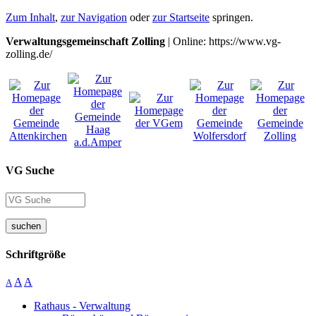
Zum Inhalt
,
zur Navigation
oder
zur Startseite
springen.
Verwaltungsgemeinschaft Zolling
| Online: https://www.vg-
zolling.de/
VG Suche
suchen
Schriftgröße
A
A
A
Rathaus - Verwaltung