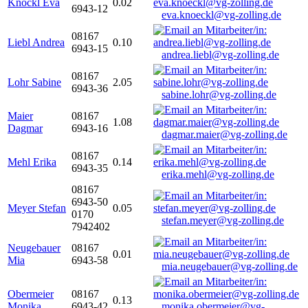
Knöckl Eva
0.02
6943-12
eva.knoeckl@vg-zolling.de
08167
Liebl Andrea
0.10
6943-15
andrea.liebl@vg-zolling.de
08167
Lohr Sabine
2.05
6943-36
sabine.lohr@vg-zolling.de
Maier
08167
1.08
Dagmar
6943-16
dagmar.maier@vg-zolling.de
08167
Mehl Erika
0.14
6943-35
erika.mehl@vg-zolling.de
08167
6943-50
Meyer Stefan
0.05
0170
stefan.meyer@vg-zolling.de
7942402
Neugebauer
08167
0.01
Mia
6943-58
mia.neugebauer@vg-zolling.de
Obermeier
08167
0.13
Monika
6943-42
monika.obermeier@vg-