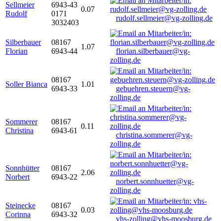
Sellmeier
6943-43
0.07
Rudolf
0171
rudolf.sellmeier@vg-zolling.de
3032403
Silberbauer
08167
1.07
Florian
6943-44
florian.silberbauer@vg-
zolling.de
08167
Soller Bianca
1.01
6943-33
gebuehren.steuern@vg-
zolling.de
Sommerer
08167
0.11
Christina
6943-61
christina.sommerer@vg-
zolling.de
Sonnhütter
08167
2.06
Norbert
6943-22
norbert.sonnhuetter@vg-
zolling.de
Steinecke
08167
0.03
Corinna
6943-32
vhs-zolling@vhs-moosburg.de