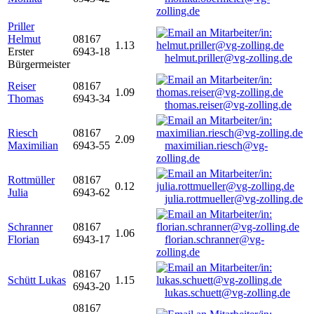
zolling.de
Priller
Helmut
08167
1.13
Erster
6943-18
helmut.priller@vg-zolling.de
Bürgermeister
Reiser
08167
1.09
Thomas
6943-34
thomas.reiser@vg-zolling.de
Riesch
08167
2.09
Maximilian
6943-55
maximilian.riesch@vg-
zolling.de
Rottmüller
08167
0.12
Julia
6943-62
julia.rottmueller@vg-zolling.de
Schranner
08167
1.06
Florian
6943-17
florian.schranner@vg-
zolling.de
08167
Schütt Lukas
1.15
6943-20
lukas.schuett@vg-zolling.de
08167