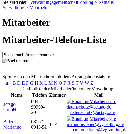
Sie sind hier:
Verwaltungsgemeinschaft Zolling
>
Rathaus -
Verwaltung
>
Mitarbeiter
Mitarbeiter
Mitarbeiter-Telefon-Liste
Sprung zu den Mitarbeitern mit dem Anfangsbuchstaben:
a
B
D
E
F
G
H
K
L
M
N
O
P
R
S
T
V
W
Z
Telefonliste der Mitarbeiter/innen der Verwaltung
Name
Telefon
Zimmer
Mail
09951
actago
99990-
GmbH
20
datenschutz@actago.de
Baier
08167
1.14
Marianne
6943-51
marianne.baier@vg-zolling.de