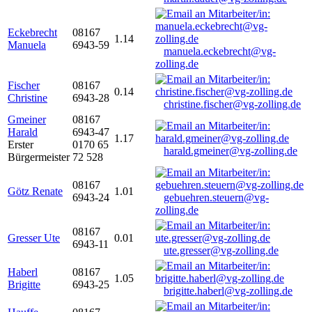
Eckebrecht
08167
1.14
Manuela
6943-59
manuela.eckebrecht@vg-
zolling.de
Fischer
08167
0.14
Christine
6943-28
christine.fischer@vg-zolling.de
Gmeiner
08167
Harald
6943-47
1.17
Erster
0170 65
harald.gmeiner@vg-zolling.de
Bürgermeister
72 528
08167
Götz Renate
1.01
6943-24
gebuehren.steuern@vg-
zolling.de
08167
Gresser Ute
0.01
6943-11
ute.gresser@vg-zolling.de
Haberl
08167
1.05
Brigitte
6943-25
brigitte.haberl@vg-zolling.de