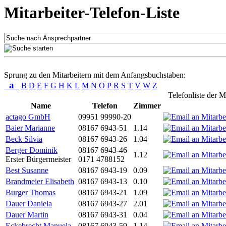
Mitarbeiter-Telefon-Liste
Sprung zu den Mitarbeitern mit dem Anfangsbuchstaben:
a
B
D
E
F
G
H
K
L
M
N
O
P
R
S
T
V
W
Z
Telefonliste der M
Name
Telefon
Zimmer
actago GmbH
09951 99990-20
Baier Marianne
08167 6943-51
1.14
Beck Silvia
08167 6943-26
1.04
Berger Dominik
08167 6943-46
1.12
Erster Bürgermeister
0171 4788152
Best Susanne
08167 6943-19
0.09
Brandmeier Elisabeth
08167 6943-13
0.10
Burger Thomas
08167 6943-21
1.09
Dauer Daniela
08167 6943-27
2.01
Dauer Martin
08167 6943-31
0.04
Eckebrecht Manuela
08167 6943-59
1.14