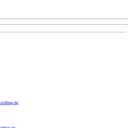
zolling.de
lling.de