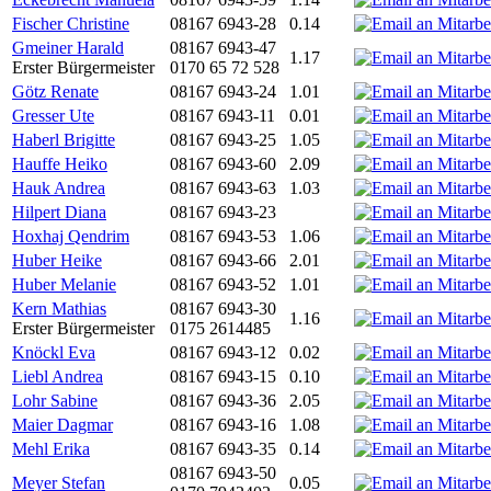
Fischer Christine
08167 6943-28
0.14
Gmeiner Harald
08167 6943-47
1.17
Erster Bürgermeister
0170 65 72 528
Götz Renate
08167 6943-24
1.01
Gresser Ute
08167 6943-11
0.01
Haberl Brigitte
08167 6943-25
1.05
Hauffe Heiko
08167 6943-60
2.09
Hauk Andrea
08167 6943-63
1.03
Hilpert Diana
08167 6943-23
Hoxhaj Qendrim
08167 6943-53
1.06
Huber Heike
08167 6943-66
2.01
Huber Melanie
08167 6943-52
1.01
Kern Mathias
08167 6943-30
1.16
Erster Bürgermeister
0175 2614485
Knöckl Eva
08167 6943-12
0.02
Liebl Andrea
08167 6943-15
0.10
Lohr Sabine
08167 6943-36
2.05
Maier Dagmar
08167 6943-16
1.08
Mehl Erika
08167 6943-35
0.14
08167 6943-50
Meyer Stefan
0.05