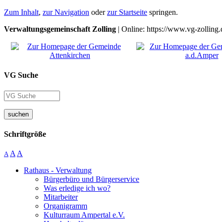
Zum Inhalt
,
zur Navigation
oder
zur Startseite
springen.
Verwaltungsgemeinschaft Zolling
| Online: https://www.vg-zolling.
VG Suche
suchen
Schriftgröße
A
A
A
Rathaus - Verwaltung
Bürgerbüro und Bürgerservice
Was erledige ich wo?
Mitarbeiter
Organigramm
Kulturraum Ampertal e.V.