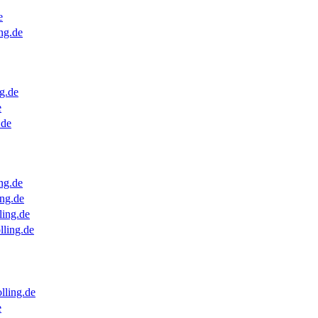
e
ng.de
g.de
e
.de
ng.de
ng.de
ling.de
lling.de
lling.de
e