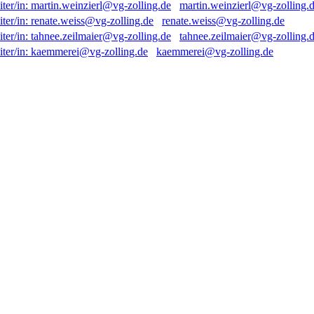
martin.weinzierl@vg-zolling.
renate.weiss@vg-zolling.de
tahnee.zeilmaier@vg-zolling.
kaemmerei@vg-zolling.de