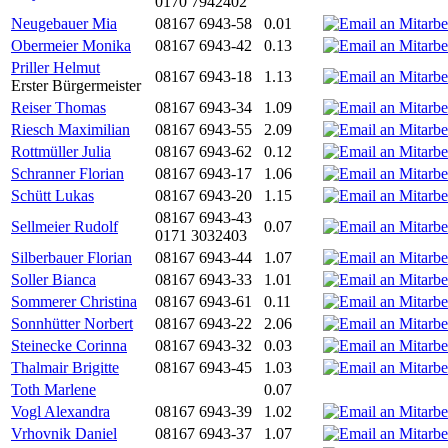
0170 7942402
Neugebauer Mia
08167 6943-58
0.01
Obermeier Monika
08167 6943-42
0.13
Priller Helmut
08167 6943-18
1.13
Erster Bürgermeister
Reiser Thomas
08167 6943-34
1.09
Riesch Maximilian
08167 6943-55
2.09
Rottmüller Julia
08167 6943-62
0.12
Schranner Florian
08167 6943-17
1.06
Schütt Lukas
08167 6943-20
1.15
08167 6943-43
Sellmeier Rudolf
0.07
0171 3032403
Silberbauer Florian
08167 6943-44
1.07
Soller Bianca
08167 6943-33
1.01
Sommerer Christina
08167 6943-61
0.11
Sonnhütter Norbert
08167 6943-22
2.06
Steinecke Corinna
08167 6943-32
0.03
Thalmair Brigitte
08167 6943-45
1.03
Toth Marlene
0.07
Vogl Alexandra
08167 6943-39
1.02
Vrhovnik Daniel
08167 6943-37
1.07