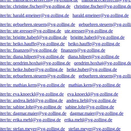
christine.fischer@vg-zolling.d
harald.gmeiner@vg-zolling.de
gebuehren.steuern@vg-zolli
ute.gresser@vg-zolling.de
brigitte.haberl@vg-zolling.de
heiko.hauffe@vg-zolling.de
finanzen@vg-zolling.de
diana.hilpert@vg-zolling.de
qendrim.hoxhaj@vg-zolling.d
heike.huber@vg-zolling.de
gebuehren.steuern@vg-zolli
mathias.kern@vg-zolling.de
eva.knoeckl@vg-zolling.de
andrea.liebl@vg-zolling.de
sabine.lohr@vg-zolling.de
dagmar.maier@vg-zolling.de
erika.mehl@vg-zolling.de
stefan.meyer@vg-zolling.de