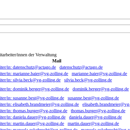
itarbeiter/innen der Verwaltung
Mail
datenschutz@actago.de
marianne.baier@vg-zolling.de
silvia.beck@vg-zolling.de
dominik.berger@vg-zolling.de
susanne.best@vg-zolling.de
elisabeth.brandmeier@vg-
thomas.burger@vg-zolling.de
daniela.dauer@vg-zolling.de
martin.dauer@vg-zolling.de
manuela.eckebrecht@vg-zo