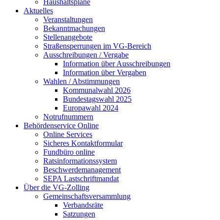
Haushaltspläne
Aktuelles
Veranstaltungen
Bekanntmachungen
Stellenangebote
Straßensperrungen im VG-Bereich
Ausschreibungen / Vergabe
Information über Ausschreibungen
Information über Vergaben
Wahlen / Abstimmungen
Kommunalwahl 2026
Bundestagswahl 2025
Europawahl 2024
Notrufnummern
Behördenservice Online
Online Services
Sicheres Kontaktformular
Fundbüro online
Ratsinformationssystem
Beschwerdemanagement
SEPA Lastschriftmandat
Über die VG-Zolling
Gemeinschaftsversammlung
Verbandsräte
Satzungen