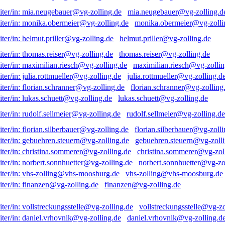
mia.neugebauer@vg-zolling.d
monika.obermeier@vg-zolli
helmut.priller@vg-zolling.de
thomas.reiser@vg-zolling.de
maximilian.riesch@vg-zollin
julia.rottmueller@vg-zolling.d
florian.schranner@vg-zolling
lukas.schuett@vg-zolling.de
rudolf.sellmeier@vg-zolling.de
florian.silberbauer@vg-zolli
gebuehren.steuern@vg-zolli
christina.sommerer@vg-zol
norbert.sonnhuetter@vg-zo
vhs-zolling@vhs-moosburg.de
finanzen@vg-zolling.de
vollstreckungsstelle@vg-zo
daniel.vrhovnik@vg-zolling.d