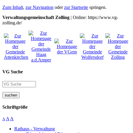
Zum Inhalt
,
zur Navigation
oder
zur Startseite
springen.
Verwaltungsgemeinschaft Zolling
| Online: https://www.vg-
zolling.de/
VG Suche
suchen
Schriftgröße
A
A
A
Rathaus - Verwaltung