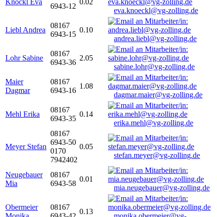
Knöckl Eva
0.02
6943-12
eva.knoeckl@vg-zolling.de
08167
Liebl Andrea
0.10
6943-15
andrea.liebl@vg-zolling.de
08167
Lohr Sabine
2.05
6943-36
sabine.lohr@vg-zolling.de
Maier
08167
1.08
Dagmar
6943-16
dagmar.maier@vg-zolling.de
08167
Mehl Erika
0.14
6943-35
erika.mehl@vg-zolling.de
08167
6943-50
Meyer Stefan
0.05
0170
stefan.meyer@vg-zolling.de
7942402
Neugebauer
08167
0.01
Mia
6943-58
mia.neugebauer@vg-zolling.de
Obermeier
08167
0.13
Monika
6943-42
monika.obermeier@vg-