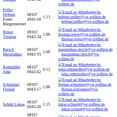
zolling.de
Priller
Helmut
08167
1.13
Erster
6943-18
helmut.priller@vg-zolling.de
Bürgermeister
Reiser
08167
1.09
Thomas
6943-34
thomas.reiser@vg-zolling.de
Riesch
08167
2.09
Maximilian
6943-55
maximilian.riesch@vg-
zolling.de
Rottmüller
08167
0.12
Julia
6943-62
julia.rottmueller@vg-zolling.de
Schranner
08167
1.06
Florian
6943-17
florian.schranner@vg-
zolling.de
08167
Schütt Lukas
1.15
6943-20
lukas.schuett@vg-zolling.de
08167