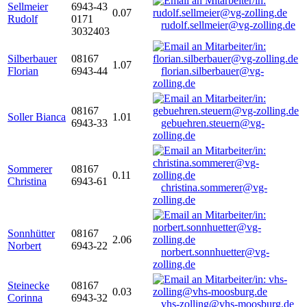
Sellmeier
6943-43
0.07
Rudolf
0171
rudolf.sellmeier@vg-zolling.de
3032403
Silberbauer
08167
1.07
Florian
6943-44
florian.silberbauer@vg-
zolling.de
08167
Soller Bianca
1.01
6943-33
gebuehren.steuern@vg-
zolling.de
Sommerer
08167
0.11
Christina
6943-61
christina.sommerer@vg-
zolling.de
Sonnhütter
08167
2.06
Norbert
6943-22
norbert.sonnhuetter@vg-
zolling.de
Steinecke
08167
0.03
Corinna
6943-32
vhs-zolling@vhs-moosburg.de