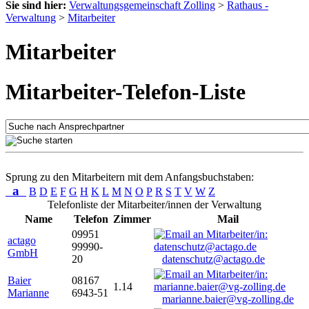
Sie sind hier:
Verwaltungsgemeinschaft Zolling
>
Rathaus -
Verwaltung
>
Mitarbeiter
Mitarbeiter
Mitarbeiter-Telefon-Liste
Sprung zu den Mitarbeitern mit dem Anfangsbuchstaben:
a
B
D
E
F
G
H
K
L
M
N
O
P
R
S
T
V
W
Z
Telefonliste der Mitarbeiter/innen der Verwaltung
Name
Telefon
Zimmer
Mail
09951
actago
99990-
GmbH
20
datenschutz@actago.de
Baier
08167
1.14
Marianne
6943-51
marianne.baier@vg-zolling.de