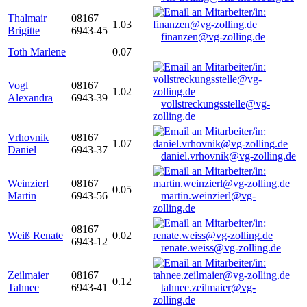
Thalmair
08167
1.03
Brigitte
6943-45
finanzen@vg-zolling.de
Toth Marlene
0.07
Vogl
08167
1.02
Alexandra
6943-39
vollstreckungsstelle@vg-
zolling.de
Vrhovnik
08167
1.07
Daniel
6943-37
daniel.vrhovnik@vg-zolling.de
Weinzierl
08167
0.05
Martin
6943-56
martin.weinzierl@vg-
zolling.de
08167
Weiß Renate
0.02
6943-12
renate.weiss@vg-zolling.de
Zeilmaier
08167
0.12
Tahnee
6943-41
tahnee.zeilmaier@vg-
zolling.de