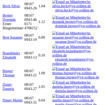
08167
Beck Silvia
1.04
6943-26
silvia.beck@vg-zolling.de
Berger
08167
Dominik
6943-46
1.12
Erster
0171
dominik.berger@vg-zolling.de
Bürgermeister
4788152
08167
Best Susanne
0.09
6943-19
susanne.best@vg-zolling.de
Brandmeier
08167
0.10
Elisabeth
6943-13
elisabeth.brandmeier@vg-
zolling.de
Burger
08167
1.09
Thomas
6943-21
thomas.burger@vg-zolling.de
Dauer
08167
2.01
Daniela
6943-27
daniela.dauer@vg-zolling.de
08167
Dauer Martin
0.04
6943-31
martin.dauer@vg-zolling.de