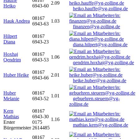
Hauffe
08167
2.09
Heiko
6943-60
heiko.hauffe@vg-zolling.de
08167
Hauk Andrea
1.03
6943-63
finanzen@vg-zolling.de
Hilpert
08167
Diana
6943-23
diana.hilpert@vg-zolling.de
Hoxhaj
08167
1.06
Qendrim
6943-53
qendrim.hoxhaj@vg-zolling.de
08167
Huber Heike
2.01
6943-66
heike.huber@vg-zolling.de
Huber
08167
1.01
Melanie
6943-52
gebuehren.steuern@vg-
zolling.de
Kern
08167
Mathias
6943-30
1.16
Erster
0175
mathias.kern@vg-zolling.de
Bürgermeister
2614485
08167