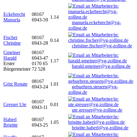
Eckebrecht
08167
1.14
Manuela
6943-59
manuela.eckebrecht@vg-
zolling.de
Fischer
08167
0.14
Christine
6943-28
christine.fischer@vg-zolling.de
Gmeiner
08167
Harald
6943-47
1.17
Erster
0170 65
harald.gmeiner@vg-zolling.de
Bürgermeister
72 528
08167
Götz Renate
1.01
6943-24
gebuehren.steuern@vg-
zolling.de
08167
Gresser Ute
0.01
6943-11
ute.gresser@vg-zolling.de
Haberl
08167
1.05
Brigitte
6943-25
brigitte.haberl@vg-zolling.de