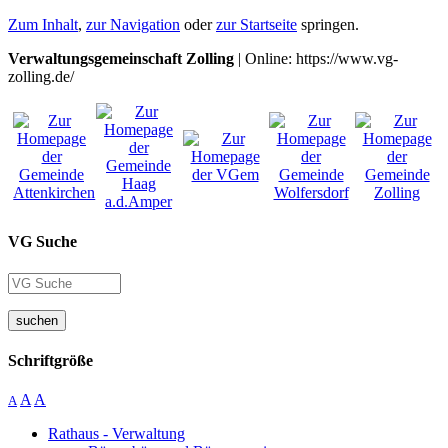
Zum Inhalt
,
zur Navigation
oder
zur Startseite
springen.
Verwaltungsgemeinschaft Zolling
| Online: https://www.vg-
zolling.de/
VG Suche
suchen
Schriftgröße
A
A
A
Rathaus - Verwaltung