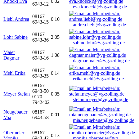
Knöckl Eva
0.02
6943-12
eva.knoeckl@vg-zolling.de
08167
Liebl Andrea
0.10
6943-15
andrea.liebl@vg-zolling.de
08167
Lohr Sabine
2.05
6943-36
sabine.lohr@vg-zolling.de
Maier
08167
1.08
Dagmar
6943-16
dagmar.maier@vg-zolling.de
08167
Mehl Erika
0.14
6943-35
erika.mehl@vg-zolling.de
08167
6943-50
Meyer Stefan
0.05
0170
stefan.meyer@vg-zolling.de
7942402
Neugebauer
08167
0.01
Mia
6943-58
mia.neugebauer@vg-zolling.de
Obermeier
08167
0.13
Monika
6943-42
monika.obermeier@vg-