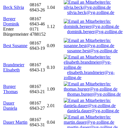
08167
Beck Silvia
1.04
6943-26
silvia.beck@vg-zolling.de
Berger
08167
Dominik
6943-46
1.12
Erster
0171
dominik.berger@vg-zolling.de
Bürgermeister
4788152
08167
Best Susanne
0.09
6943-19
susanne.best@vg-zolling.de
Brandmeier
08167
0.10
Elisabeth
6943-13
elisabeth.brandmeier@vg-
zolling.de
Burger
08167
1.09
Thomas
6943-21
thomas.burger@vg-zolling.de
Dauer
08167
2.01
Daniela
6943-27
daniela.dauer@vg-zolling.de
08167
Dauer Martin
0.04
6943-31
martin.dauer@vg-zolling.de