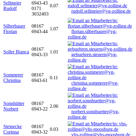
Sellmeier
6943-43
0.07
Rudolf
0171
rudolf.sellmeier@vg-zolling.de
3032403
Silberbauer
08167
1.07
Florian
6943-44
florian.silberbauer@vg-
zolling.de
08167
Soller Bianca
1.01
6943-33
gebuehren.steuern@vg-
zolling.de
Sommerer
08167
0.11
Christina
6943-61
christina.sommerer@vg-
zolling.de
Sonnhütter
08167
2.06
Norbert
6943-22
norbert.sonnhuetter@vg-
zolling.de
Steinecke
08167
0.03
Corinna
6943-32
vhs-zolling@vhs-moosburg.de