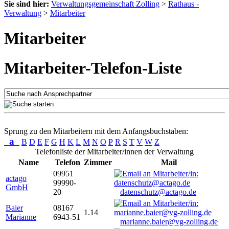
Sie sind hier:
Verwaltungsgemeinschaft Zolling
>
Rathaus -
Verwaltung
>
Mitarbeiter
Mitarbeiter
Mitarbeiter-Telefon-Liste
Sprung zu den Mitarbeitern mit dem Anfangsbuchstaben:
a
B
D
E
F
G
H
K
L
M
N
O
P
R
S
T
V
W
Z
Telefonliste der Mitarbeiter/innen der Verwaltung
Name
Telefon
Zimmer
Mail
09951
actago
99990-
GmbH
20
datenschutz@actago.de
Baier
08167
1.14
Marianne
6943-51
marianne.baier@vg-zolling.de