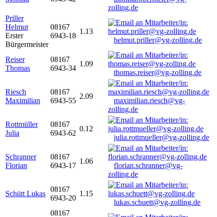
zolling.de
Priller
Helmut
08167
1.13
Erster
6943-18
helmut.priller@vg-zolling.de
Bürgermeister
Reiser
08167
1.09
Thomas
6943-34
thomas.reiser@vg-zolling.de
Riesch
08167
2.09
Maximilian
6943-55
maximilian.riesch@vg-
zolling.de
Rottmüller
08167
0.12
Julia
6943-62
julia.rottmueller@vg-zolling.de
Schranner
08167
1.06
Florian
6943-17
florian.schranner@vg-
zolling.de
08167
Schütt Lukas
1.15
6943-20
lukas.schuett@vg-zolling.de
08167