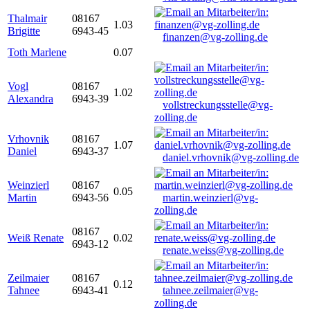
Thalmair
08167
1.03
Brigitte
6943-45
finanzen@vg-zolling.de
Toth Marlene
0.07
Vogl
08167
1.02
Alexandra
6943-39
vollstreckungsstelle@vg-
zolling.de
Vrhovnik
08167
1.07
Daniel
6943-37
daniel.vrhovnik@vg-zolling.de
Weinzierl
08167
0.05
Martin
6943-56
martin.weinzierl@vg-
zolling.de
08167
Weiß Renate
0.02
6943-12
renate.weiss@vg-zolling.de
Zeilmaier
08167
0.12
Tahnee
6943-41
tahnee.zeilmaier@vg-
zolling.de