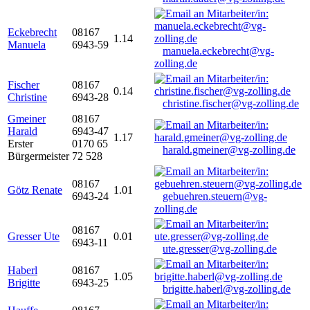
Eckebrecht
08167
1.14
Manuela
6943-59
manuela.eckebrecht@vg-
zolling.de
Fischer
08167
0.14
Christine
6943-28
christine.fischer@vg-zolling.de
Gmeiner
08167
Harald
6943-47
1.17
Erster
0170 65
harald.gmeiner@vg-zolling.de
Bürgermeister
72 528
08167
Götz Renate
1.01
6943-24
gebuehren.steuern@vg-
zolling.de
08167
Gresser Ute
0.01
6943-11
ute.gresser@vg-zolling.de
Haberl
08167
1.05
Brigitte
6943-25
brigitte.haberl@vg-zolling.de