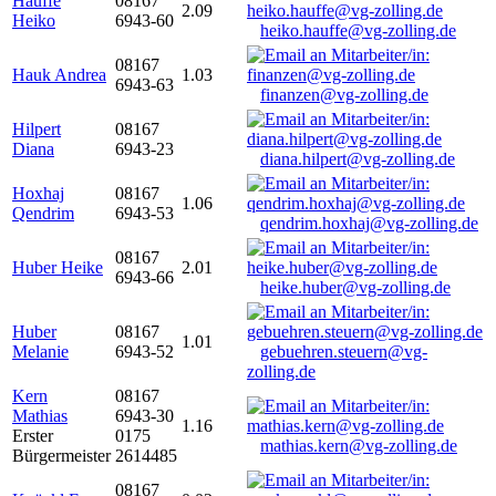
Hauffe
08167
2.09
Heiko
6943-60
heiko.hauffe@vg-zolling.de
08167
Hauk Andrea
1.03
6943-63
finanzen@vg-zolling.de
Hilpert
08167
Diana
6943-23
diana.hilpert@vg-zolling.de
Hoxhaj
08167
1.06
Qendrim
6943-53
qendrim.hoxhaj@vg-zolling.de
08167
Huber Heike
2.01
6943-66
heike.huber@vg-zolling.de
Huber
08167
1.01
Melanie
6943-52
gebuehren.steuern@vg-
zolling.de
Kern
08167
Mathias
6943-30
1.16
Erster
0175
mathias.kern@vg-zolling.de
Bürgermeister
2614485
08167