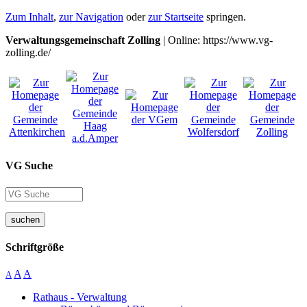
Zum Inhalt
,
zur Navigation
oder
zur Startseite
springen.
Verwaltungsgemeinschaft Zolling
| Online: https://www.vg-
zolling.de/
VG Suche
suchen
Schriftgröße
A
A
A
Rathaus - Verwaltung