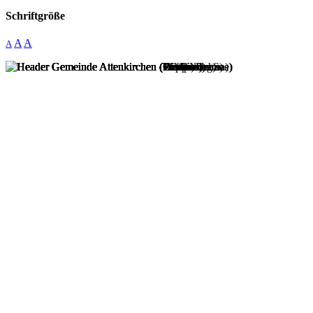
Schriftgröße
A
A
A