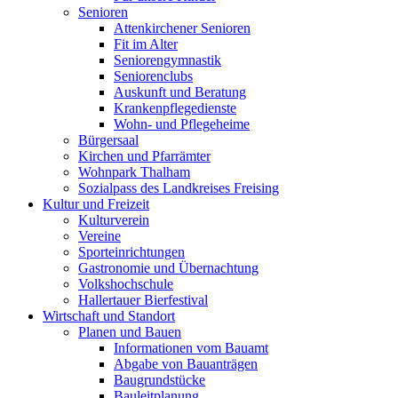
Senioren
Attenkirchener Senioren
Fit im Alter
Seniorengymnastik
Seniorenclubs
Auskunft und Beratung
Krankenpflegedienste
Wohn- und Pflegeheime
Bürgersaal
Kirchen und Pfarrämter
Wohnpark Thalham
Sozialpass des Landkreises Freising
Kultur und Freizeit
Kulturverein
Vereine
Sporteinrichtungen
Gastronomie und Übernachtung
Volkshochschule
Hallertauer Bierfestival
Wirtschaft und Standort
Planen und Bauen
Informationen vom Bauamt
Abgabe von Bauanträgen
Baugrundstücke
Bauleitplanung