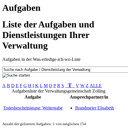
Aufgaben
Liste der Aufgaben und
Dienstleistungen Ihrer
Verwaltung
Aufgaben in der Was-erledige-ich-wo-Liste
T
A
B
D
E
F
G
H
I
K
L
M
O
P
R
S
V
W
Z
ALLE
Aufgabenliste der Verwaltungsgemeinschaft Zolling
Aufgabe
Ansprechpartner/in
Todesbescheinigung; Weitergabe
Brandmeier Elisabeth
Anzahl der gelisteten Aufgaben: 1 von möglichen 154