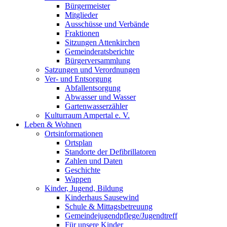
Bürgermeister
Mitglieder
Ausschüsse und Verbände
Fraktionen
Sitzungen Attenkirchen
Gemeinderatsberichte
Bürgerversammlung
Satzungen und Verordnungen
Ver- und Entsorgung
Abfallentsorgung
Abwasser und Wasser
Gartenwasserzähler
Kulturraum Ampertal e. V.
Leben & Wohnen
Ortsinformationen
Ortsplan
Standorte der Defibrillatoren
Zahlen und Daten
Geschichte
Wappen
Kinder, Jugend, Bildung
Kinderhaus Sausewind
Schule & Mittagsbetreuung
Gemeindejugendpflege/Jugendtreff
Für unsere Kinder